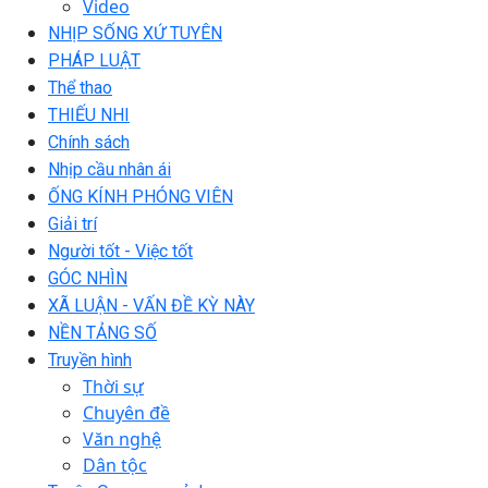
Video
NHỊP SỐNG XỨ TUYÊN
PHÁP LUẬT
Thể thao
THIẾU NHI
Chính sách
Nhịp cầu nhân ái
ỐNG KÍNH PHÓNG VIÊN
Giải trí
Người tốt - Việc tốt
GÓC NHÌN
XÃ LUẬN - VẤN ĐỀ KỲ NÀY
NỀN TẢNG SỐ
Truyền hình
Thời sự
Chuyên đề
Văn nghệ
Dân tộc