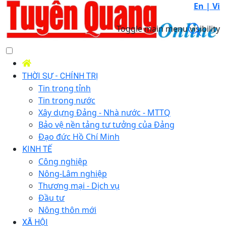
En |
Vi
Toggle main menu visibility
THỜI SỰ - CHÍNH TRỊ
Tin trong tỉnh
Tin trong nước
Xây dựng Đảng - Nhà nước - MTTQ
Bảo vệ nền tảng tư tưởng của Đảng
Đạo đức Hồ Chí Minh
KINH TẾ
Công nghiệp
Nông-Lâm nghiệp
Thương mại - Dịch vụ
Đầu tư
Nông thôn mới
XÃ HỘI