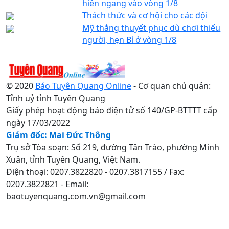
hiên ngang vào vòng 1/8
Thách thức và cơ hội cho các đội
Mỹ thắng thuyết phục dù chơi thiếu
người, hẹn Bỉ ở vòng 1/8
© 2020
Báo Tuyên Quang Online
- Cơ quan chủ quản:
Tỉnh uỷ tỉnh Tuyên Quang
Giấy phép hoạt động báo điện tử số 140/GP-BTTTT cấp
ngày 17/03/2022
Giám đốc: Mai Đức Thông
Trụ sở Tòa soạn: Số 219, đường Tân Trào, phường Minh
Xuân, tỉnh Tuyên Quang, Việt Nam.
Điện thoại: 0207.3822820 - 0207.3817155 / Fax:
0207.3822821 - Email:
baotuyenquang.com.vn@gmail.com