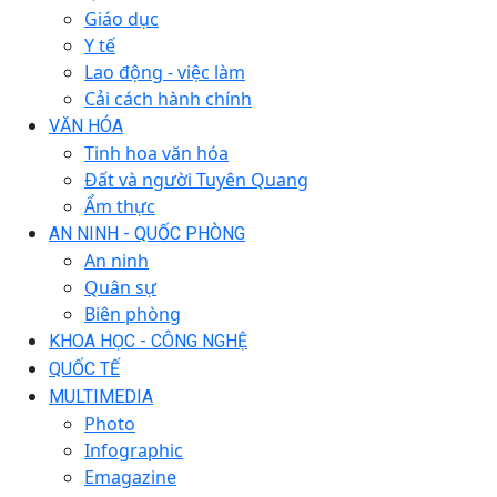
Giáo dục
Y tế
Lao động - việc làm
Cải cách hành chính
VĂN HÓA
Tinh hoa văn hóa
Đất và người Tuyên Quang
Ẩm thực
AN NINH - QUỐC PHÒNG
An ninh
Quân sự
Biên phòng
KHOA HỌC - CÔNG NGHỆ
QUỐC TẾ
MULTIMEDIA
Photo
Infographic
Emagazine