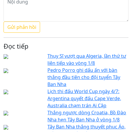
Đọc tiếp
Thụy Sĩ vượt qua Algeria, lần thứ tư
liên tiếp vào vòng 1/8
Pedro Porro ghi dấu ấn với bàn
thắng đầu tiên cho đội tuyển Tây
Ban Nha
Lịch thi đấu World Cup ngày 4/7:
Argentina quyết đấu Cape Verde,
Australia chạm trán Ai Cập
Thắng ngược dòng Croatia, Bồ Đào
Nha hẹn Tây Ban Nha ở vòng 1/8
Tây Ban Nha thắng thuyết phục Áo,