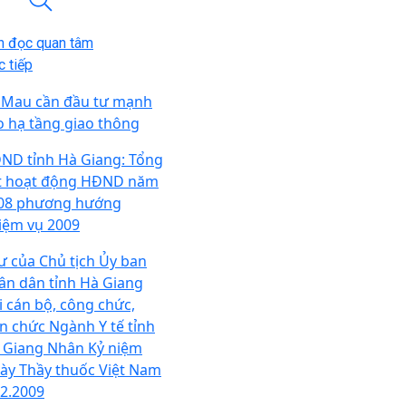
n đọc quan tâm
 tiếp
 Mau cần đầu tư mạnh
o hạ tầng giao thông
ND tỉnh Hà Giang: Tổng
t hoạt động HĐND năm
08 phương hướng
iệm vụ 2009
ư của Chủ tịch Ủy ban
ân dân tỉnh Hà Giang
i cán bộ, công chức,
ên chức Ngành Y tế tỉnh
 Giang Nhân Kỷ niệm
ày Thầy thuốc Việt Nam
.2.2009