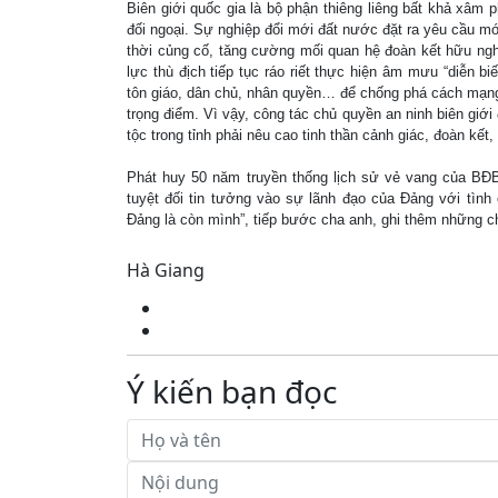
Biên giới quốc gia là bộ phận thiêng liêng bất khả xâm p
đối ngoại. Sự nghiệp đổi mới đất nước đặt ra yêu cầu mớ
thời củng cố, tăng cường mối quan hệ đoàn kết hữu nghị
lực thù địch tiếp tục ráo riết thực hiện âm mưu “diễn biế
tôn giáo, dân chủ, nhân quyền… để chống phá cách mạng 
trọng điểm. Vì vậy, công tác chủ quyền an ninh biên gi
tộc trong tỉnh phải nêu cao tinh thần cảnh giác, đoàn kế
Phát huy 50 năm truyền thống lịch sử vẻ vang của B
tuyệt đối tin tưởng vào sự lãnh đạo của Đảng với tình 
Đảng là còn mình”, tiếp bước cha anh, ghi thêm những c
Hà Giang
Ý kiến bạn đọc