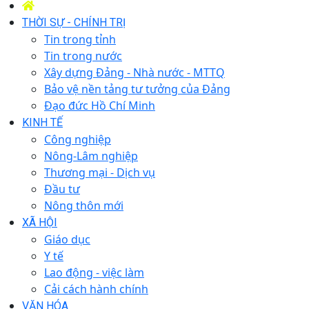
THỜI SỰ - CHÍNH TRỊ
Tin trong tỉnh
Tin trong nước
Xây dựng Đảng - Nhà nước - MTTQ
Bảo vệ nền tảng tư tưởng của Đảng
Đạo đức Hồ Chí Minh
KINH TẾ
Công nghiệp
Nông-Lâm nghiệp
Thương mại - Dịch vụ
Đầu tư
Nông thôn mới
XÃ HỘI
Giáo dục
Y tế
Lao động - việc làm
Cải cách hành chính
VĂN HÓA