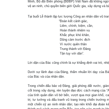
Minh, Bộ đội Biên phòng (BĐBP) Việt Nam đã không ngừng
vệ an ninh, chủ quyền biên giới Quốc gia, xây dựng và b
Tại buổi Lễ thành lập lực lượng Công an nhân dân vũ tr
“Đoàn kết cảnh giác,
Liêm, chính, kiệm, cần,
Hoàn thành nhiệm vụ
Khắc phục khó khăn,
Dũng cảm trước địch
Vì nước quên thân
Trung thành với Đảng
Tận tụy với dân”.
Lời dặn của Bác cũng chính là sự khẳng định vai trò, n
Dưới sự lãnh đạo của Đảng, thấm nhuần lời dạy của Bá
của Bác và của nhân dân.
Trong chiến đấu bảo vệ Đảng, giải phóng đất nước, già
cốt trong xây dựng, rèn luyện đạo đức cách mạng của “A
của tình quân dân vô bờ bến, vượt qua mọi gian khổ, cam
trị, tư tưởng và đấu tranh vũ trang trong chiến trường
một chiến sỹ an ninh nhân dân; tạo nên khối đại đoàn k
thành quả cách mạng miền Bắc, tạo nên sức mạnh to lớ