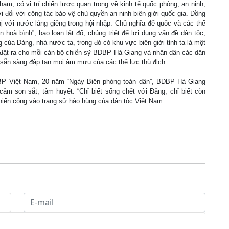
hạm, có vị trí chiến lược quan trọng về kinh tế quốc phòng, an ninh,
i đối với công tác bảo vệ chủ quyền an ninh biên giới quốc gia. Đồng
 với nước láng giềng trong hội nhập. Chủ nghĩa đế quốc và các thế
n hoà bình”, bạo loạn lật đổ; chúng triệt để lợi dụng vấn đề dân tộc,
của Đảng, nhà nước ta, trong đó có khu vực biên giới tỉnh ta là một
ới đặt ra cho mỗi cán bộ chiến sỹ BĐBP Hà Giang và nhân dân các dân
t, sẵn sàng đập tan mọi âm mưu của các thế lực thù địch.
ĐBP Việt Nam, 20 năm “Ngày Biên phòng toàn dân”, BĐBP Hà Giang
cảm son sắt, tâm huyết: “Chỉ biết sống chết với Đảng, chỉ biết còn
hiến công vào trang sử hào hùng của dân tộc Việt Nam.