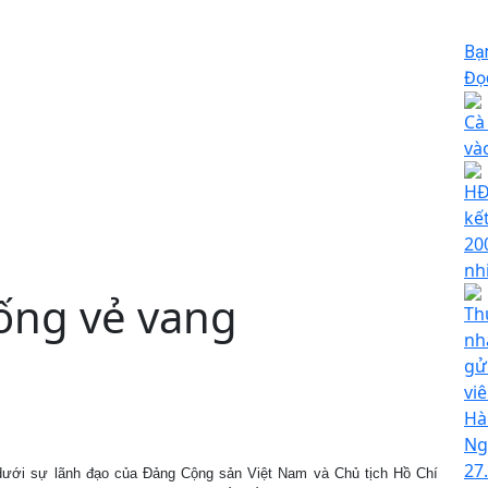
Bạ
Đọc
Cà
và
HĐ
kế
20
nh
ống vẻ vang
Th
nh
gử
vi
Hà
Ng
27
dưới sự lãnh đạo của Đảng Cộng sản Việt Nam và Chủ tịch Hồ Chí