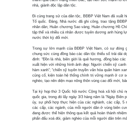
nhà, giành độc lập dân tộc.
Đi cùng trang sử của dân tộc, BĐBP Việt Nam đã xuất h
Tổ quốc. Đảng, Nhà nước đã ghi công, trao tặng BĐBP
nhân dân; Huân chương Sao vàng; Huân chương Hồ Ch
tập thể và nhiều cá nhân được tuyên dương anh hùng lực
nước thời kỳ đổi mới.
Trong sự lớn mạnh của BĐBP Việt Nam, có sự đóng g
chung sức cùng đồng bào các dân tộc thiểu số trải dài 
định: “Đồn là nhà, biên giới là quê hương, đồng bào các
xuất hiện với những hình ảnh đẹp: Người chiến sỹ canh 
hàm xanh”; “chiến sỹ tuyên truyền văn hóa quân hàm xan
củng cố, kiện toàn hệ thống chính trị vững mạnh ở cơ 
nghèo, tạo nên diện mạo nông thôn vùng cao đổi mới, bảo
Tại kỳ họp thứ 3 Quốc hội nước Cộng hoà xã hội chủ ng
quốc gia, trong đó lấy ngày 3/3 hàng năm là “Ngày Biên 
ủy, sự phối hợp thực hiện của các nghành, các cấp, 5 
các cấp, các ngành, của mỗi người dân ở vùng biên cươ
đang được thể hiện thông qua kết quả hoàn thành nhiệm
phấn đấu xoá đói, giảm nghèo của mỗi người dân trên m