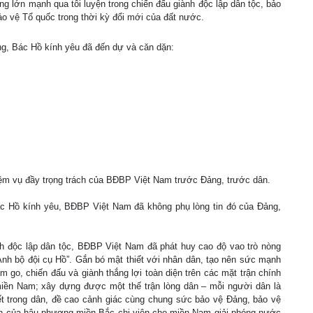
 lớn mạnh qua tôi luyện trong chiến đấu giành độc lập dân tộc, bảo
ảo vệ Tổ quốc trong thời kỳ đổi mới của đất nước.
ang, Bác Hồ kính yêu đã đến dự và căn dặn:
hiệm vụ đầy trọng trách của BĐBP Việt Nam trước Đảng, trước dân.
c Hồ kính yêu, BĐBP Việt Nam đã không phụ lòng tin đó của Đảng,
nh độc lập dân tộc, BĐBP Việt Nam đã phát huy cao độ vao trò nòng
nh bộ đội cụ Hồ”. Gắn bó mật thiết với nhân dân, tạo nên sức mạnh
 go, chiến đấu và giành thắng lợi toàn diện trên các mặt trận chính
 miền Nam; xây dựng được một thế trận lòng dân – mỗi người dân là
ết trong dân, đề cao cảnh giác cùng chung sức bảo vệ Đảng, bảo vệ
n của hậu phương miền Bắc chi viện cho miền Nam giải phóng nước