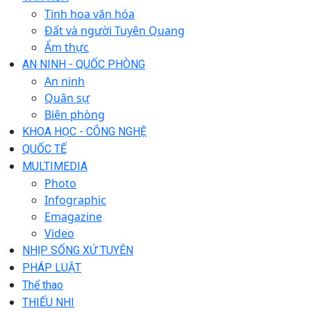
Tinh hoa văn hóa
Đất và người Tuyên Quang
Ẩm thực
AN NINH - QUỐC PHÒNG
An ninh
Quân sự
Biên phòng
KHOA HỌC - CÔNG NGHỆ
QUỐC TẾ
MULTIMEDIA
Photo
Infographic
Emagazine
Video
NHỊP SỐNG XỨ TUYÊN
PHÁP LUẬT
Thể thao
THIẾU NHI