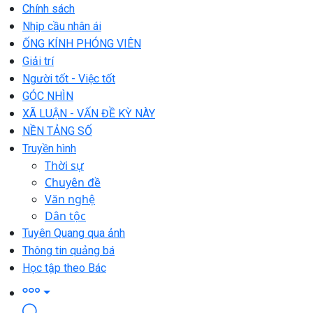
Chính sách
Nhịp cầu nhân ái
ỐNG KÍNH PHÓNG VIÊN
Giải trí
Người tốt - Việc tốt
GÓC NHÌN
XÃ LUẬN - VẤN ĐỀ KỲ NÀY
NỀN TẢNG SỐ
Truyền hình
Thời sự
Chuyên đề
Văn nghệ
Dân tộc
Tuyên Quang qua ảnh
Thông tin quảng bá
Học tập theo Bác