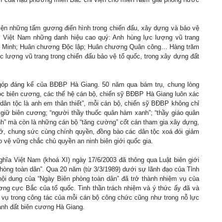
iện những tấm gương điển hình trong chiến đấu, xây dựng và bảo vệ
 Việt Nam những danh hiệu cao quý: Anh hùng lực lượng vũ trang
í Minh; Huân chương Độc lập; Huân chương Quân công… Hàng trăm
 lượng vũ trang trong chiến đấu bảo vệ tổ quốc, trong xây dựng đất
óp đáng kể của BĐBP Hà Giang. 50 năm qua bám trụ, chung lòng
dọc biên cương, các thế hệ cán bộ, chiến sỹ BĐBP Hà Giang luôn xác
 dân tộc là anh em thân thiết”, mỗi cán bộ, chiến sỹ BĐBP không chỉ
giữ biên cương; “người thầy thuốc quân hàm xanh”; “thầy giáo quân
h” mà còn là những cán bộ “tăng cường” cốt cán tham gia xây dựng,
sở, chung sức cùng chính quyền, đồng bào các dân tộc xoá đói giảm
 vệ vững chắc chủ quyền an ninh biên giới quốc gia.
hĩa Việt Nam (khoá XI) ngày 17/6/2003 đã thông qua Luật biên giới
phòng toàn dân”. Qua 20 năm (từ 3/3/1989) dưới sự lãnh đạo của Tỉnh
nội dung của “Ngày Biên phòng toàn dân” đã trở thành nhiệm vụ của
ng cực Bắc của tổ quốc. Tinh thần trách nhiệm và ý thức ấy đã và
 vụ trong công tác của mỗi cán bộ công chức cũng như trong nỗ lực
ảnh đất biên cương Hà Giang.