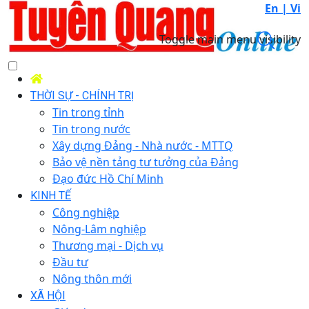
En |
Vi
Toggle main menu visibility
THỜI SỰ - CHÍNH TRỊ
Tin trong tỉnh
Tin trong nước
Xây dựng Đảng - Nhà nước - MTTQ
Bảo vệ nền tảng tư tưởng của Đảng
Đạo đức Hồ Chí Minh
KINH TẾ
Công nghiệp
Nông-Lâm nghiệp
Thương mại - Dịch vụ
Đầu tư
Nông thôn mới
XÃ HỘI