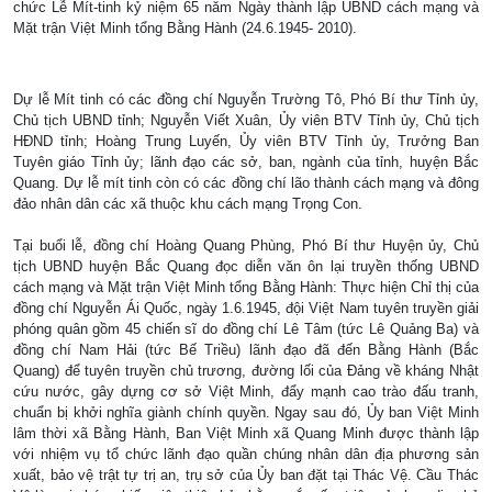
chức Lễ Mít-tinh kỷ niệm 65 năm Ngày thành lập UBND cách mạng và
Mặt trận Việt Minh tổng Bằng Hành (24.6.1945- 2010).
Dự lễ Mít tinh có các đồng chí Nguyễn Trường Tô, Phó Bí thư Tỉnh ủy,
Chủ tịch UBND tỉnh; Nguyễn Viết Xuân, Ủy viên BTV Tỉnh ủy, Chủ tịch
HĐND tỉnh; Hoàng Trung Luyến, Ủy viên BTV Tỉnh ủy, Trưởng Ban
Tuyên giáo Tỉnh ủy; lãnh đạo các sở, ban, ngành của tỉnh, huyện Bắc
Quang. Dự lễ mít tinh còn có các đồng chí lão thành cách mạng và đông
đảo nhân dân các xã thuộc khu cách mạng Trọng Con.
Tại buổi lễ, đồng chí Hoàng Quang Phùng, Phó Bí thư Huyện ủy, Chủ
tịch UBND huyện Bắc Quang đọc diễn văn ôn lại truyền thống UBND
cách mạng và Mặt trận Việt Minh tổng Bằng Hành: Thực hiện Chỉ thị của
đồng chí Nguyễn Ái Quốc, ngày 1.6.1945, đội Việt Nam tuyên truyền giải
phóng quân gồm 45 chiến sĩ do đồng chí Lê Tâm (tức Lê Quảng Ba) và
đồng chí Nam Hải (tức Bế Triều) lãnh đạo đã đến Bằng Hành (Bắc
Quang) để tuyên truyền chủ trương, đường lối của Đảng về kháng Nhật
cứu nước, gây dựng cơ sở Việt Minh, đẩy mạnh cao trào đấu tranh,
chuẩn bị khởi nghĩa giành chính quyền. Ngay sau đó, Ủy ban Việt Minh
lâm thời xã Bằng Hành, Ban Việt Minh xã Quang Minh được thành lập
với nhiệm vụ tổ chức lãnh đạo quần chúng nhân dân địa phương sản
xuất, bảo vệ trật tự trị an, trụ sở của Ủy ban đặt tại Thác Vệ. Cầu Thác