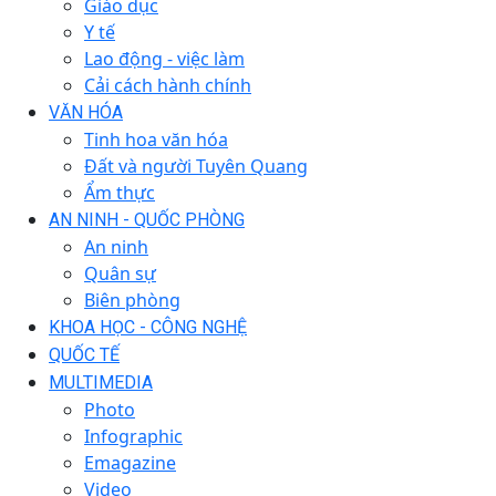
Giáo dục
Y tế
Lao động - việc làm
Cải cách hành chính
VĂN HÓA
Tinh hoa văn hóa
Đất và người Tuyên Quang
Ẩm thực
AN NINH - QUỐC PHÒNG
An ninh
Quân sự
Biên phòng
KHOA HỌC - CÔNG NGHỆ
QUỐC TẾ
MULTIMEDIA
Photo
Infographic
Emagazine
Video