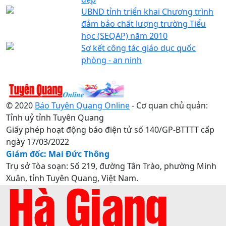
UBND tỉnh triển khai Chương trình
đảm bảo chất lượng trường Tiểu
học (SEQAP) năm 2010
Sơ kết công tác giáo dục quốc
phòng - an ninh
© 2020
Báo Tuyên Quang Online
- Cơ quan chủ quản:
Tỉnh uỷ tỉnh Tuyên Quang
Giấy phép hoạt động báo điện tử số 140/GP-BTTTT cấp
ngày 17/03/2022
Giám đốc: Mai Đức Thông
Trụ sở Tòa soạn: Số 219, đường Tân Trào, phường Minh
Xuân, tỉnh Tuyên Quang, Việt Nam.
Điện thoại: 0207.3822820 - 0207.3817155 / Fax:
0207.3822821 - Email:
baotuyenquang.com.vn@gmail.com