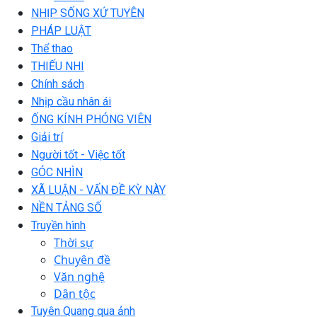
NHỊP SỐNG XỨ TUYÊN
PHÁP LUẬT
Thể thao
THIẾU NHI
Chính sách
Nhịp cầu nhân ái
ỐNG KÍNH PHÓNG VIÊN
Giải trí
Người tốt - Việc tốt
GÓC NHÌN
XÃ LUẬN - VẤN ĐỀ KỲ NÀY
NỀN TẢNG SỐ
Truyền hình
Thời sự
Chuyên đề
Văn nghệ
Dân tộc
Tuyên Quang qua ảnh