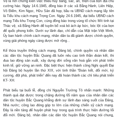
Vệ là nơi chứng kiến việc thiêu hủy bằng, sắc, ấn, triện của bọn địa chủ
cường hào. Ngày 14.6.1945, đồng bào ở các xã Bằng Hành, Liên Hiệp,
Vô Điếm, Kim Ngọc, Hữu Sản đã họp, bầu ra UBND cách mạng lấy tên
là Tiểu khu cách mạng Trọng Con. Ngày 24.6.1945, đại biểu UBND cách
mạng Tiểu khu Trọng Con, cùng đồng bào trong vùng tổ chức Mít tinh tại
Thác vệ, xã Bằng Hành để tuyên bố xoá bỏ ách áp bức, bóc lột của bọn
đế quốc phong kiến. Dưới sự lãnh đạo, chỉ dẫn của Mặt trận Việt Minh,
Ủy ban hành chính cách mạng, nhân dân ta đã giành được chính quyền,
vùng giải phóng ngày càng được mở rộng...
Kế thừa truyền thống cách mạng, Đảng bộ, chính quyền và nhân dân
các dân tộc huyện Bắc Quang đã luôn nêu cao tinh thần đoàn kết, thi
đua lao động sản xuất, xây dựng đời sống văn hoá gắn với phát triển
kinh tế, giữ vững an ninh. Đặc biệt thực hiện thành công Nghị quyết Đại
hội Đảng bộ huyện lần thứ XIX, với tinh thần “Đoàn kết, đổi mới, kỷ
cương, đột phá, phát triển” đến nay đã hoàn thành các chỉ tiêu phát triển
KT- XH.
Phát biểu tại buổi lễ, đồng chí Nguyễn Trường Tô nhấn mạnh: Những
thành quả đạt được trong chặng đường 65 năm qua của nhân dân các
dân tộc huyện Bắc Quang khẳng định sự lãnh đạo sáng suốt của Đảng,
Nhà nước; công lao đóng góp to lớn của những chiến sỹ cách mạng.
Đây là nền tảng để huyện phát huy trong quá trình thực hiện đường lối
đổi mới. Đảng bộ, nhân dân các dân tộc huyện Bắc Quang nói chung,