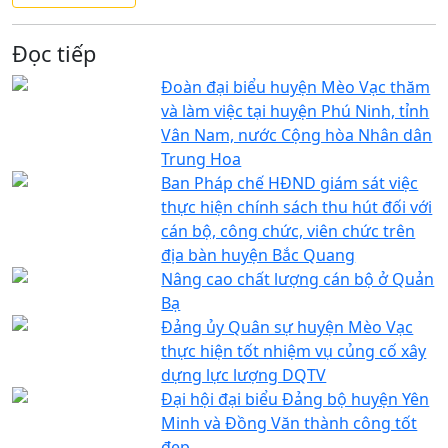
Đọc tiếp
Đoàn đại biểu huyện Mèo Vạc thăm
và làm việc tại huyện Phú Ninh, tỉnh
Vân Nam, nước Cộng hòa Nhân dân
Trung Hoa
Ban Pháp chế HĐND giám sát việc
thực hiện chính sách thu hút đối với
cán bộ, công chức, viên chức trên
địa bàn huyện Bắc Quang
Nâng cao chất lượng cán bộ ở Quản
Bạ
Đảng ủy Quân sự huyện Mèo Vạc
thực hiện tốt nhiệm vụ củng cố xây
dựng lực lượng DQTV
Đại hội đại biểu Đảng bộ huyện Yên
Minh và Đồng Văn thành công tốt
đẹp