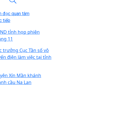
n đọc quan tâm
 tiếp
ND tỉnh họp phiên
áng 11
c trưởng Cục Tần số vô
ến điện làm việc tại tỉnh
yện Xín Mần khánh
ành cầu Na Lan