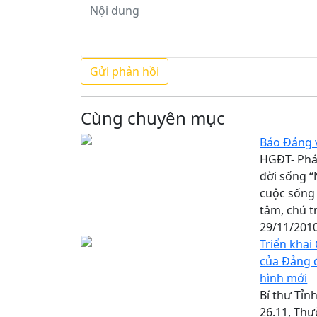
Cùng chuyên mục
Báo Đảng v
HGĐT- Phá
đời sống 
cuộc sống
tâm, chú t
29/11/201
Triển khai
của Đảng đ
hình mới
Bí thư Tỉn
26.11, Thư