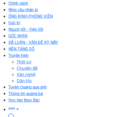
Chính sách
Nhịp cầu nhân ái
ỐNG KÍNH PHÓNG VIÊN
Giải trí
Người tốt - Việc tốt
GÓC NHÌN
XÃ LUẬN - VẤN ĐỀ KỲ NÀY
NỀN TẢNG SỐ
Truyền hình
Thời sự
Chuyên đề
Văn nghệ
Dân tộc
Tuyên Quang qua ảnh
Thông tin quảng bá
Học tập theo Bác