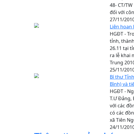
48- CT/TW 
đối với cô
27/11/201
Liên hoan 
HGĐT - Tro
tỉnh, thàn
26.11 tại t
ra lễ khai
Trung 201
25/11/201
Bí thư Tỉn
Bình) và t
HGĐT - Ngà
T.Ư Đảng, 
với các đồ
có các đồn
xã Tiên Ng
24/11/201