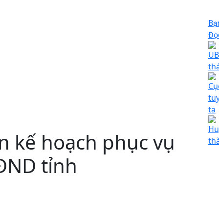
Bạ
Đọc
UB
th
Cụ
tuy
ta
Hu
n kế hoạch phục vụ
th
HĐND tỉnh