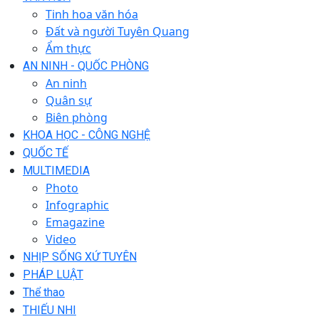
Tinh hoa văn hóa
Đất và người Tuyên Quang
Ẩm thực
AN NINH - QUỐC PHÒNG
An ninh
Quân sự
Biên phòng
KHOA HỌC - CÔNG NGHỆ
QUỐC TẾ
MULTIMEDIA
Photo
Infographic
Emagazine
Video
NHỊP SỐNG XỨ TUYÊN
PHÁP LUẬT
Thể thao
THIẾU NHI