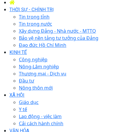
THỜI SỰ - CHÍNH TRỊ
Tin trong tỉnh
Tin trong nước
Xây dựng Đảng - Nhà nước - MTTQ
Bảo vệ nền tảng tư tưởng của Đảng
Đạo đức Hồ Chí Minh
KINH TẾ
Công nghiệp
Nông-Lâm nghiệp
Thương mại - Dịch vụ
Đầu tư
Nông thôn mới
XÃ HỘI
Giáo dục
Y tế
Lao động - việc làm
Cải cách hành chính
VĂN HÓA