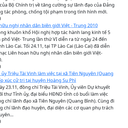
của Bộ Chính trị về tăng cường sự lãnh đạo của Đảng
ng tác phòng, chống tội phạm trong tình hình mới.
0
hữu nghị nhân dân biên giới Việt - Trung 2010
ng khuôn khổ Hội nghị hợp tác hành lang kinh tế 5
h phố Việt- Trung lần thứ VI diễn ra từ ngày 24 đến
ỉnh Lào Cai. Tối 24.11, tại TP Lào Cai (Lào Cai) đã diễn
 mạc Liên hoan hữu nghị nhân dân biên giới Việt-
0.
0
h ủy Triệu Tài Vinh làm việc tại xã Tiên Nguyên (Quang
iếp xúc cử tri tại huyện Hoàng Su Phì
y 23.11, đồng chí Triệu Tài Vinh, Ủy viên Dự khuyết
Bí thư Tỉnh ủy, đại biểu HĐND tỉnh có buổi làm việc
ng chí lãnh đạo xã Tiên Nguyên (Quang Bình). Cùng đi
g chí lãnh đạo huyện, đại diện các cơ quan phụ trách
uyên...
0