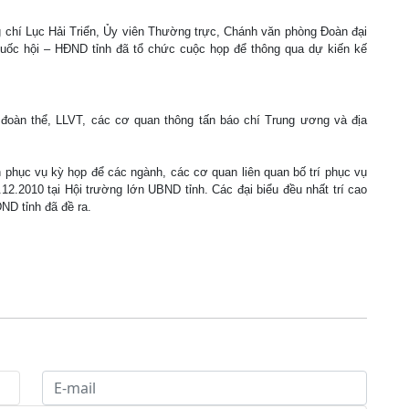
ng chí Lục Hải Triển, Ủy viên Thường trực, Chánh văn phòng Đoàn đại
uốc hội – HĐND tỉnh đã tổ chức cuộc họp để thông qua dự kiến kế
 đoàn thể, LLVT, các cơ quan thông tấn báo chí Trung ương và địa
h phục vụ kỳ họp để các ngành, các cơ quan liên quan bố trí phục vụ
12.2010 tại Hội trường lớn UBND tỉnh. Các đại biểu đều nhất trí cao
ND tỉnh đã đề ra.