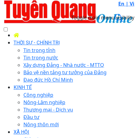
En |
Vi
Toggle main menu visibility
THỜI SỰ - CHÍNH TRỊ
Tin trong tỉnh
Tin trong nước
Xây dựng Đảng - Nhà nước - MTTQ
Bảo vệ nền tảng tư tưởng của Đảng
Đạo đức Hồ Chí Minh
KINH TẾ
Công nghiệp
Nông-Lâm nghiệp
Thương mại - Dịch vụ
Đầu tư
Nông thôn mới
XÃ HỘI