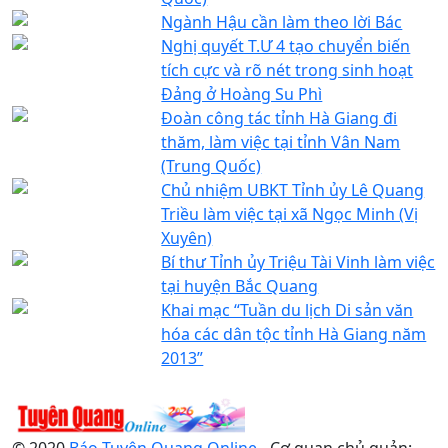
Ngành Hậu cần làm theo lời Bác
Nghị quyết T.Ư 4 tạo chuyển biến
tích cực và rõ nét trong sinh hoạt
Đảng ở Hoàng Su Phì
Đoàn công tác tỉnh Hà Giang đi
thăm, làm việc tại tỉnh Vân Nam
(Trung Quốc)
Chủ nhiệm UBKT Tỉnh ủy Lê Quang
Triều làm việc tại xã Ngọc Minh (Vị
Xuyên)
Bí thư Tỉnh ủy Triệu Tài Vinh làm việc
tại huyện Bắc Quang
Khai mạc “Tuần du lịch Di sản văn
hóa các dân tộc tỉnh Hà Giang năm
2013”
© 2020
Báo Tuyên Quang Online
- Cơ quan chủ quản: