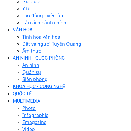
Giáo dục
Y tế
Lao động - việc làm
Cải cách hành chính
VĂN HÓA
Tinh hoa văn hóa
Đất và người Tuyên Quang
Ẩm thực
AN NINH - QUỐC PHÒNG
An ninh
Quân sự
Biên phòng
KHOA HỌC - CÔNG NGHỆ
QUỐC TẾ
MULTIMEDIA
Photo
Infographic
Emagazine
Video