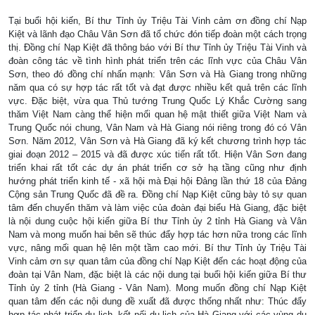
Tại buổi hội kiến, Bí thư Tỉnh ủy Triệu Tài Vinh cảm ơn đồng chí Nạp
Kiệt và lãnh đạo Châu Vân Sơn đã tổ chức đón tiếp đoàn một cách trọng
thị. Đồng chí Nạp Kiệt đã thông báo với Bí thư Tỉnh ủy Triệu Tài Vinh và
đoàn công tác về tình hình phát triển trên các lĩnh vực của Châu Vân
Sơn, theo đó đồng chí nhấn mạnh: Vân Sơn và Hà Giang trong những
năm qua có sự hợp tác rất tốt và đạt được nhiều kết quả trên các lĩnh
vực. Đặc biệt, vừa qua Thủ tướng Trung Quốc Lý Khắc Cường sang
thăm Việt Nam càng thể hiện mối quan hệ mật thiết giữa Việt Nam và
Trung Quốc nói chung, Vân Nam và Hà Giang nói riêng trong đó có Vân
Sơn. Năm 2012, Vân Sơn và Hà Giang đã ký kết chương trình hợp tác
giai đoạn 2012 – 2015 và đã được xúc tiến rất tốt. Hiện Vân Sơn đang
triển khai rất tốt các dự án phát triển cơ sở hạ tầng cũng như định
hướng phát triển kinh tế - xã hội mà Đại hội Đảng lần thứ 18 của Đảng
Cộng sản Trung Quốc đã đề ra. Đồng chí Nạp Kiệt cũng bày tỏ sự quan
tâm đến chuyến thăm và làm việc của đoàn đại biểu Hà Giang, đặc biệt
là nội dung cuộc hội kiến giữa Bí thư Tỉnh ủy 2 tỉnh Hà Giang và Vân
Nam và mong muốn hai bên sẽ thúc đẩy hợp tác hơn nữa trong các lĩnh
vực, nâng mối quan hệ lên một tầm cao mới. Bí thư Tỉnh ủy Triệu Tài
Vinh cảm ơn sự quan tâm của đồng chí Nạp Kiệt đến các hoạt động của
đoàn tại Vân Nam, đặc biệt là các nội dung tại buổi hội kiến giữa Bí thư
Tỉnh ủy 2 tỉnh (Hà Giang - Vân Nam). Mong muốn đồng chí Nạp Kiệt
quan tâm đến các nội dung đề xuất đã được thống nhất như: Thúc đẩy
hợp tác phát triển du lịch, kết nối du lịch của Hà Giang với các vùng du