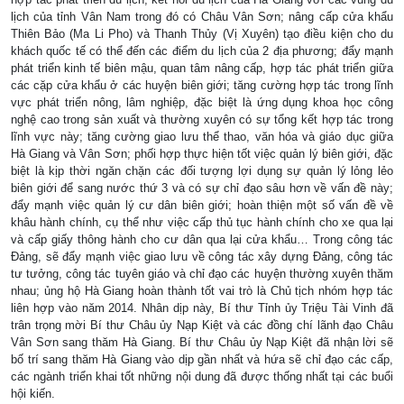
lịch của tỉnh Vân Nam trong đó có Châu Vân Sơn; nâng cấp cửa khẩu
Thiên Bảo (Ma Li Pho) và Thanh Thủy (Vị Xuyên) tạo điều kiện cho du
khách quốc tế có thể đến các điểm du lịch của 2 địa phương; đẩy mạnh
phát triển kinh tế biên mậu, quan tâm nâng cấp, hợp tác phát triển giữa
các cặp cửa khẩu ở các huyện biên giới; tăng cường hợp tác trong lĩnh
vực phát triển nông, lâm nghiệp, đặc biệt là ứng dụng khoa học công
nghệ cao trong sản xuất và thường xuyên có sự tổng kết hợp tác trong
lĩnh vực này; tăng cường giao lưu thể thao, văn hóa và giáo dục giữa
Hà Giang và Vân Sơn; phối hợp thực hiện tốt việc quản lý biên giới, đặc
biệt là kịp thời ngăn chặn các đối tượng lợi dụng sự quản lý lỏng lẻo
biên giới để sang nước thứ 3 và có sự chỉ đạo sâu hơn về vấn đề này;
đẩy mạnh việc quản lý cư dân biên giới; hoàn thiện một số vấn đề về
khâu hành chính, cụ thể như việc cấp thủ tục hành chính cho xe qua lại
và cấp giấy thông hành cho cư dân qua lại cửa khẩu… Trong công tác
Đảng, sẽ đẩy mạnh việc giao lưu về công tác xây dựng Đảng, công tác
tư tưởng, công tác tuyên giáo và chỉ đạo các huyện thường xuyên thăm
nhau; ủng hộ Hà Giang hoàn thành tốt vai trò là Chủ tịch nhóm hợp tác
liên hợp vào năm 2014. Nhân dịp này, Bí thư Tỉnh ủy Triệu Tài Vinh đã
trân trọng mời Bí thư Châu ủy Nạp Kiệt và các đồng chí lãnh đạo Châu
Vân Sơn sang thăm Hà Giang. Bí thư Châu ủy Nạp Kiệt đã nhận lời sẽ
bố trí sang thăm Hà Giang vào dịp gần nhất và hứa sẽ chỉ đạo các cấp,
các ngành triển khai tốt những nội dung đã được thống nhất tại các buổi
hội kiến.