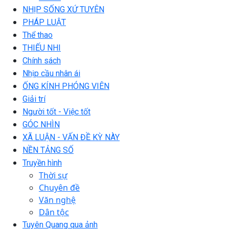
NHỊP SỐNG XỨ TUYÊN
PHÁP LUẬT
Thể thao
THIẾU NHI
Chính sách
Nhịp cầu nhân ái
ỐNG KÍNH PHÓNG VIÊN
Giải trí
Người tốt - Việc tốt
GÓC NHÌN
XÃ LUẬN - VẤN ĐỀ KỲ NÀY
NỀN TẢNG SỐ
Truyền hình
Thời sự
Chuyên đề
Văn nghệ
Dân tộc
Tuyên Quang qua ảnh