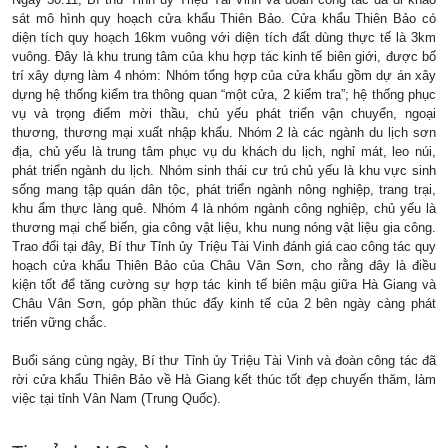
sát mô hình quy hoạch cửa khẩu Thiên Bảo. Cửa khẩu Thiên Bảo có
diện tích quy hoạch 16km vuông với diện tích đất dùng thực tế là 3km
vuông. Đây là khu trung tâm của khu hợp tác kinh tế biên giới, được bố
trí xây dựng làm 4 nhóm: Nhóm tổng hợp của cửa khẩu gồm dự án xây
dựng hệ thống kiểm tra thông quan “một cửa, 2 kiểm tra”; hệ thống phục
vụ và trọng điểm mời thầu, chủ yếu phát triển vận chuyển, ngoại
thương, thương mại xuất nhập khẩu. Nhóm 2 là các ngành du lịch sơn
địa, chủ yếu là trung tâm phục vụ du khách du lịch, nghỉ mát, leo núi,
phát triển ngành du lịch. Nhóm sinh thái cư trú chủ yếu là khu vực sinh
sống mang tập quán dân tộc, phát triển ngành nông nghiệp, trang trại,
khu ẩm thực làng quê. Nhóm 4 là nhóm ngành công nghiệp, chủ yếu là
thương mại chế biến, gia công vật liệu, khu nung nóng vật liệu gia công.
Trao đổi tại đây, Bí thư Tỉnh ủy Triệu Tài Vinh đánh giá cao công tác quy
hoạch cửa khẩu Thiên Bảo của Châu Vân Sơn, cho rằng đây là điều
kiện tốt để tăng cường sự hợp tác kinh tế biên mậu giữa Hà Giang và
Châu Vân Sơn, góp phần thúc đẩy kinh tế của 2 bên ngày càng phát
triển vững chắc.
Buổi sáng cùng ngày, Bí thư Tỉnh ủy Triệu Tài Vinh và đoàn công tác đã
rời cửa khẩu Thiên Bảo về Hà Giang kết thúc tốt đẹp chuyến thăm, làm
việc tại tỉnh Vân
Nam
(Trung Quốc).