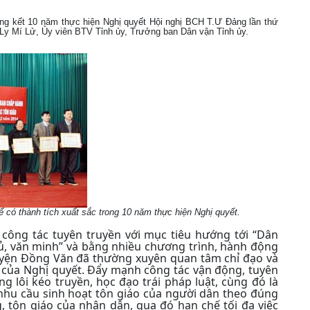
ng kết 10 năm thực hiện Nghị quyết Hội nghị BCH T.Ư Đảng lần thứ
í Ly Mí Lử, Ủy viên BTV Tỉnh ủy, Trưởng ban Dân vận Tỉnh ủy.
 có thành tích xuất sắc trong 10 năm thực hiện Nghị quyết.
công tác tuyên truyền với mục tiêu hướng tới “Dân
ủ, văn minh” và bằng nhiều chương trình, hành động
huyện Đồng Văn đã thường xuyên quan tâm chỉ đạo và
g của Nghị quyết. Đẩy mạnh công tác vận động, tuyên
g lôi kéo truyền, học đạo trái pháp luật, cùng đó là
 nhu cầu sinh hoạt tôn giáo của người dân theo đúng
 tôn giáo của nhân dân, qua đó hạn chế tối đa việc