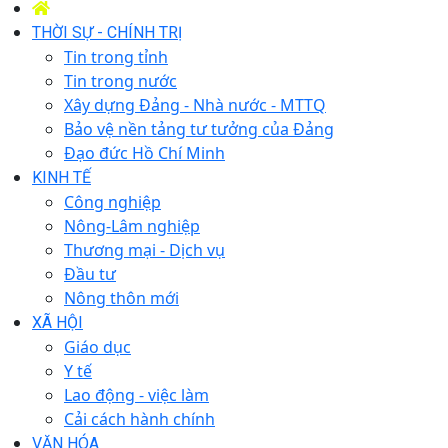
THỜI SỰ - CHÍNH TRỊ
Tin trong tỉnh
Tin trong nước
Xây dựng Đảng - Nhà nước - MTTQ
Bảo vệ nền tảng tư tưởng của Đảng
Đạo đức Hồ Chí Minh
KINH TẾ
Công nghiệp
Nông-Lâm nghiệp
Thương mại - Dịch vụ
Đầu tư
Nông thôn mới
XÃ HỘI
Giáo dục
Y tế
Lao động - việc làm
Cải cách hành chính
VĂN HÓA