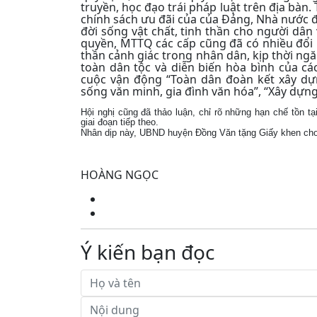
truyền, học đạo trái pháp luật trên địa bàn
chính sách ưu đãi của của Đảng, Nhà nước để
đời sống vật chất, tinh thần cho người dân
quyền, MTTQ các cấp cũng đã có nhiều đổi m
thần cảnh giác trong nhân dân, kịp thời ng
toàn dân tộc và diễn biến hòa bình của các 
cuộc vận động “Toàn dân đoàn kết xây dự
sống văn minh, gia đình văn hóa”, “Xây dựn
Hội nghị cũng đã thảo luận, chỉ rõ những hạn chế tồn t
giai đoạn tiếp theo.
Nhân dịp này, UBND huyện Đồng Văn tặng Giấy khen cho 
HOÀNG NGỌC
Ý kiến bạn đọc