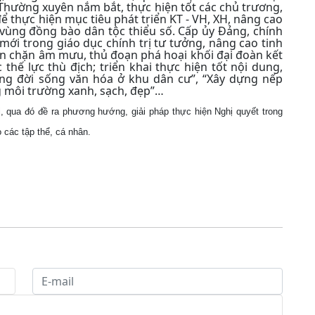
. Thường xuyên nắm bắt, thực hiện tốt các chủ trương,
 thực hiện mục tiêu phát triển KT - VH, XH, nâng cao
 vùng đồng bào dân tộc thiểu số. Cấp ủy Đảng, chính
ới trong giáo dục chính trị tư tưởng, nâng cao tinh
ăn chặn âm mưu, thủ đoạn phá hoại khối đại đoàn kết
thế lực thù địch; triển khai thực hiện tốt nội dung,
ng đời sống văn hóa ở khu dân cư”, “Xây dựng nếp
g môi trường xanh, sạch, đẹp”…
ại, qua đó đề ra phương hướng, giải pháp thực hiện Nghị quyết trong
các tập thể, cá nhân.