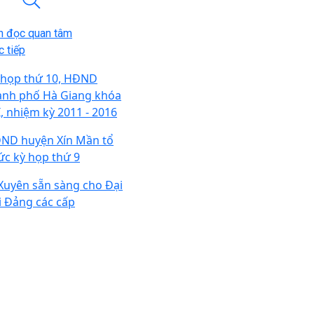
n đọc quan tâm
 tiếp
 họp thứ 10, HĐND
ành phố Hà Giang khóa
I, nhiệm kỳ 2011 - 2016
ND huyện Xín Mần tổ
ức kỳ họp thứ 9
 Xuyên sẵn sàng cho Đại
i Đảng các cấp