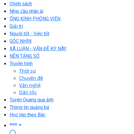
Chính sách
Nhịp cầu nhân ái
ỐNG KÍNH PHÓNG VIÊN
Giải trí
Người tốt - Việc tốt
GÓC NHÌN
XÃ LUẬN - VẤN ĐỀ KỲ NÀY
NỀN TẢNG SỐ
Truyền hình
Thời sự
Chuyên đề
Văn nghệ
Dân tộc
Tuyên Quang qua ảnh
Thông tin quảng bá
Học tập theo Bác