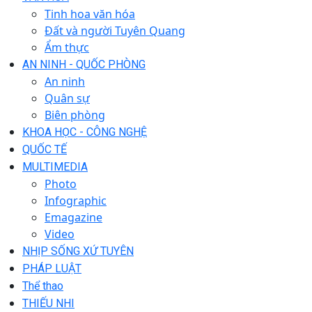
Tinh hoa văn hóa
Đất và người Tuyên Quang
Ẩm thực
AN NINH - QUỐC PHÒNG
An ninh
Quân sự
Biên phòng
KHOA HỌC - CÔNG NGHỆ
QUỐC TẾ
MULTIMEDIA
Photo
Infographic
Emagazine
Video
NHỊP SỐNG XỨ TUYÊN
PHÁP LUẬT
Thể thao
THIẾU NHI