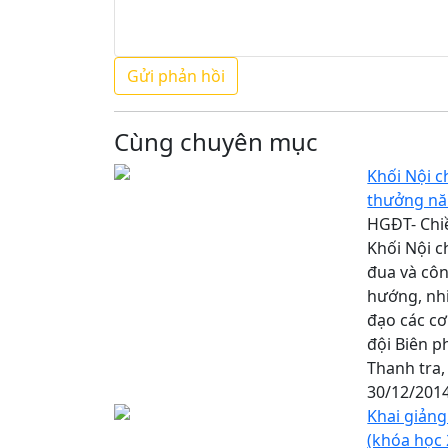
Cùng chuyên mục
Khối Nội c
thưởng n
HGĐT- Chiề
Khối Nội c
đua và cô
hướng, nh
đạo các cơ
đội Biên p
Thanh tra,
30/12/201
Khai giảng
(khóa học 