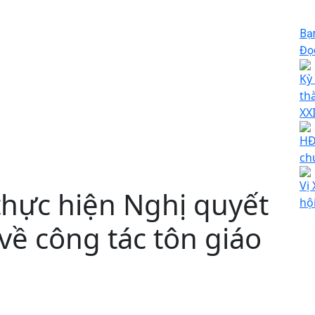
Bạ
Đọc
Kỳ
th
XX
HĐ
ch
Vị
thực hiện Nghị quyết
hộ
về công tác tôn giáo