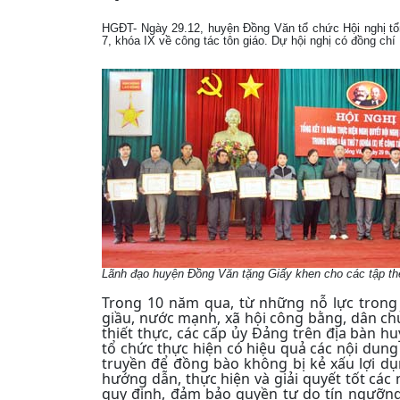
HGĐT- Ngày 29.12, huyện Đồng Văn tổ chức Hội nghị tổ
7, khóa IX về công tác tôn giáo. Dự hội nghị có đồng ch
Lãnh đạo huyện Đồng Văn tặng Giấy khen cho các tập thể
Trong 10 năm qua, từ những nỗ lực trong 
giầu, nước mạnh, xã hội công bằng, dân ch
thiết thực, các cấp ủy Đảng trên địa bàn 
tổ chức thực hiện có hiệu quả các nội dun
truyền để đồng bào không bị kẻ xấu lợi dụn
hướng dẫn, thực hiện và giải quyết tốt các
quy định, đảm bảo quyền tự do tín ngưỡng,