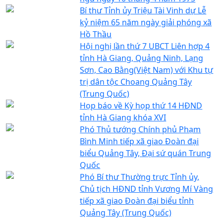
Bí thư Tỉnh ủy Triệu Tài Vinh dự Lễ
kỷ niệm 65 năm ngày giải phóng xã
Hồ Thầu
Hội nghị lần thứ 7 UBCT Liên hợp 4
tỉnh Hà Giang, Quảng Ninh, Lạng
Sơn, Cao Bằng(Việt Nam) với Khu tự
trị dân tộc Choang Quảng Tây
(Trung Quốc)
Họp báo về Kỳ họp thứ 14 HĐND
tỉnh Hà Giang khóa XVI
Phó Thủ tướng Chính phủ Phạm
Bình Minh tiếp xã giao Đoàn đại
biểu Quảng Tây, Đại sứ quán Trung
Quốc
Phó Bí thư Thường trực Tỉnh ủy,
Chủ tịch HĐND tỉnh Vương Mí Vàng
tiếp xã giao Đoàn đại biểu tỉnh
Quảng Tây (Trung Quốc)