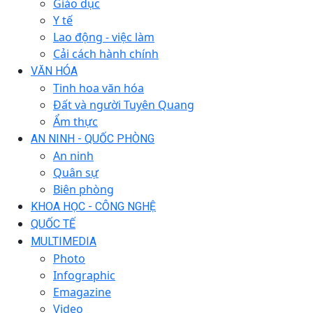
Giáo dục
Y tế
Lao động - việc làm
Cải cách hành chính
VĂN HÓA
Tinh hoa văn hóa
Đất và người Tuyên Quang
Ẩm thực
AN NINH - QUỐC PHÒNG
An ninh
Quân sự
Biên phòng
KHOA HỌC - CÔNG NGHỆ
QUỐC TẾ
MULTIMEDIA
Photo
Infographic
Emagazine
Video