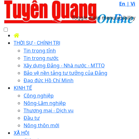
En |
Vi
Toggle main menu visibility
THỜI SỰ - CHÍNH TRỊ
Tin trong tỉnh
Tin trong nước
Xây dựng Đảng - Nhà nước - MTTQ
Bảo vệ nền tảng tư tưởng của Đảng
Đạo đức Hồ Chí Minh
KINH TẾ
Công nghiệp
Nông-Lâm nghiệp
Thương mại - Dịch vụ
Đầu tư
Nông thôn mới
XÃ HỘI