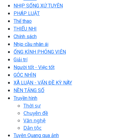
NHỊP SỐNG XỨ TUYÊN
PHÁP LUẬT
Thể thao
THIẾU NHI
Chính sách
Nhịp cầu nhân ái
ỐNG KÍNH PHÓNG VIÊN
Giải trí
Người tốt - Việc tốt
GÓC NHÌN
XÃ LUẬN - VẤN ĐỀ KỲ NÀY
NỀN TẢNG SỐ
Truyền hình
Thời sự
Chuyên đề
Văn nghệ
Dân tộc
Tuyên Quang qua ảnh