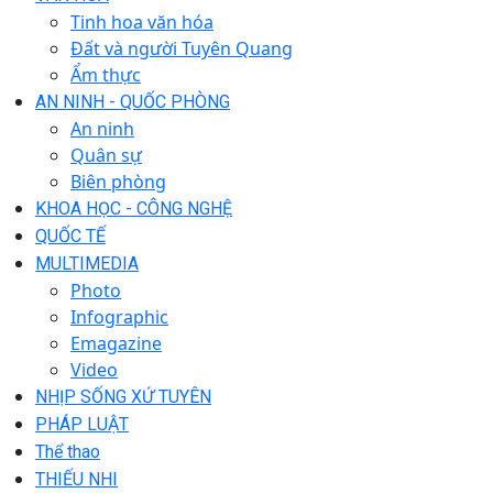
Tinh hoa văn hóa
Đất và người Tuyên Quang
Ẩm thực
AN NINH - QUỐC PHÒNG
An ninh
Quân sự
Biên phòng
KHOA HỌC - CÔNG NGHỆ
QUỐC TẾ
MULTIMEDIA
Photo
Infographic
Emagazine
Video
NHỊP SỐNG XỨ TUYÊN
PHÁP LUẬT
Thể thao
THIẾU NHI