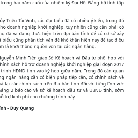
ó, trong hai năm cuối của nhiệm kỳ Đại Hội Đảng bộ tỉnh tập
ủy Triệu Tài Vinh, các đại biểu đã có nhiều ý kiến, trong đó
cho doanh nghiệp khởi nghiệp, tuy nhiên cũng cần phải có
ng đã và đang thực hiện trên địa bàn tỉnh để có cơ sở xây
i biểu cũng phân tích vấn đề khó khăn hiện nay để tạo điều
nh là khơi thông nguồn vốn tại các ngân hàng.
 Nguyễn Minh Tiến giao Sở Kế hoạch và Đầu tư phối hợp với
hính sách hỗ trợ doanh nghiệp khởi nghiệp giai đoạn 2017
à trình HĐND tỉnh vào kỳ họp giữa năm. Trong đó cần quan
ng ngân hàng cần có biện pháp tiếp cận, có chính sách về
á lại các chính sách trên địa bàn tỉnh đối với từng lĩnh vực
háng 2 báo cáo về sở kế hoạch đầu tư và UBND tỉnh, sớm
ỗ trợ kinh phí cho chương trình này.
ính - Duy Quang