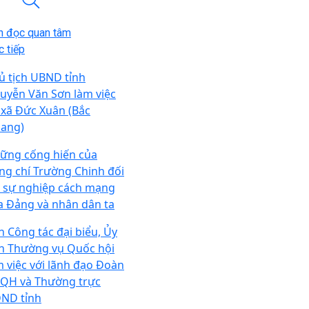
n đọc quan tâm
 tiếp
ủ tịch UBND tỉnh
uyễn Văn Sơn làm việc
i xã Đức Xuân (Bắc
ang)
ững cống hiến của
ng chí Trường Chinh đối
i sự nghiệp cách mạng
a Đảng và nhân dân ta
n Công tác đại biểu, Ủy
n Thường vụ Quốc hội
m việc với lãnh đạo Đoàn
QH và Thường trực
ND tỉnh