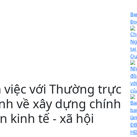
Bạ
Đọc
Ch
Ng
tạ
Qu
Nh
đồ
vớ
m việc với Thường trực
củ
h về xây dựng chính
Ba
ba
n kinh tế - xã hội
là
ĐB
HĐ