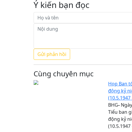
Ý kiến bạn đọc
Cùng chuyên mục
Họp Ban tổ
động kỷ n
(10.5.1947 
BHG
-
Ngày 
Tiểu ban g
động kỷ n
(10.5.1947 