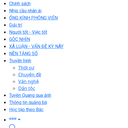
Chính sách
Nhịp cầu nhân ái
ỐNG KÍNH PHÓNG VIÊN
Giải trí
Người tốt - Việc tốt
GÓC NHÌN
XÃ LUẬN - VẤN ĐỀ KỲ NÀY
NỀN TẢNG SỐ
Truyền hình
Thời sự
Chuyên đề
Văn nghệ
Dân tộc
Tuyên Quang qua ảnh
Thông tin quảng bá
Học tập theo Bác