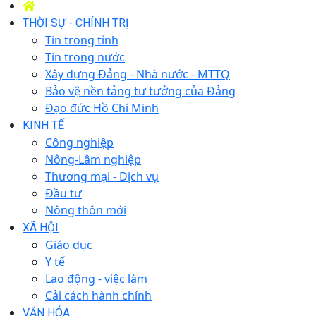
THỜI SỰ - CHÍNH TRỊ
Tin trong tỉnh
Tin trong nước
Xây dựng Đảng - Nhà nước - MTTQ
Bảo vệ nền tảng tư tưởng của Đảng
Đạo đức Hồ Chí Minh
KINH TẾ
Công nghiệp
Nông-Lâm nghiệp
Thương mại - Dịch vụ
Đầu tư
Nông thôn mới
XÃ HỘI
Giáo dục
Y tế
Lao động - việc làm
Cải cách hành chính
VĂN HÓA