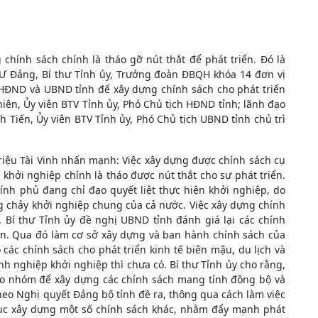
 chính sách chính là tháo gỡ nút thắt để phát triển. Đó là
T.Ư Đảng, Bí thư Tỉnh ủy, Trưởng đoàn ĐBQH khóa 14 đơn vị
c HĐND và UBND tỉnh để xây dựng chính sách cho phát triển
iên, Ủy viên BTV Tỉnh ủy, Phó Chủ tịch HĐND tỉnh; lãnh đạo
 Tiến, Ủy viên BTV Tỉnh ủy, Phó Chủ tịch UBND tỉnh chủ trì
 Triệu Tài Vinh nhấn mạnh: Việc xây dựng được chính sách cụ
hởi nghiệp chính là tháo được nút thắt cho sự phát triển.
nh phủ đang chỉ đạo quyết liệt thực hiện khởi nghiệp, do
g chảy khởi nghiệp chung của cả nước. Việc xây dựng chính
 Bí thư Tỉnh ủy đề nghị UBND tỉnh đánh giá lại các chính
àn. Qua đó làm cơ sở xây dựng và ban hành chính sách của
các chính sách cho phát triển kinh tế biên mậu, du lịch và
h nghiệp khởi nghiệp thì chưa có. Bí thư Tỉnh ủy cho rằng,
heo nhóm để xây dựng các chính sách mang tính đồng bộ và
heo Nghị quyết Đảng bộ tỉnh đề ra, thông qua cách làm việc
p tục xây dựng một số chính sách khác, nhằm đẩy mạnh phát