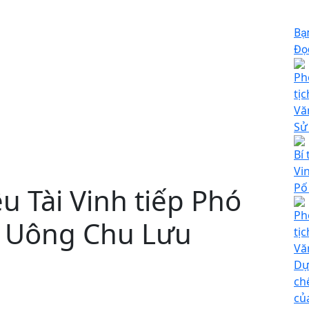
Bạ
Đọc
Ph
tị
Vă
Sử
Bí 
Vi
Pố
ệu Tài Vinh tiếp Phó
Ph
i Uông Chu Lưu
tị
Vă
Dự
ch
củ