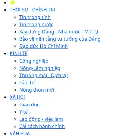
THỜI SỰ - CHÍNH TRỊ
Tin trong tỉnh
Tin trong nước
Xây dựng Đảng - Nhà nước - MTTQ
Bảo vệ nền tảng tư tưởng của Đảng
Đạo đức Hồ Chí Minh
KINH TẾ
Công nghiệp
Nông-Lâm nghiệp
Thương mại - Dịch vụ
Đầu tư
Nông thôn mới
XÃ HỘI
Giáo dục
Y tế
Lao động - việc làm
Cải cách hành chính
VĂN HÓA