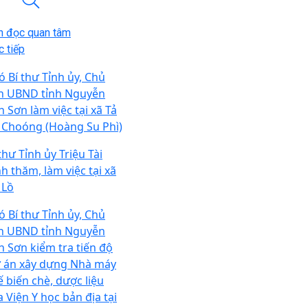
n đọc quan tâm
 tiếp
ó Bí thư Tỉnh ủy, Chủ
ch UBND tỉnh Nguyễn
n Sơn làm việc tại xã Tả
 Choóng (Hoàng Su Phì)
thư Tỉnh ủy Triệu Tài
nh thăm, làm việc tại xã
 Lồ
ó Bí thư Tỉnh ủy, Chủ
ch UBND tỉnh Nguyễn
n Sơn kiểm tra tiến độ
 án xây dựng Nhà máy
ế biến chè, dược liệu
a Viện Y học bản địa tại