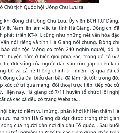
Phó Chủ tịch Quốc hội Uông Chu Lưu tại
ừng khi đồng chí Uông Chu Lưu, Ủy viên BCH T.Ư Đảng,
iệt Nam lên làm việc tại tỉnh Hà Giang. Đồng chí đã
hình phát triển KT-XH, cũng như những nét văn hóa đặc
Văn nói riêng và tỉnh Hà Giang nói chung. Đồng chí
 bào dân tộc Mông có trên 240 nghìn người, đó là
/11 huyện nằm ở biên giới phía Bắc; trong đó có 6/7
 đó, đời sống của người dân vẫn còn gặp nhiều khó
ng bộ và cả hệ thống chính trị nhiệm kỳ qua đã cố
t động của Đại biểu dân bầu đã làm rất tốt; trong đó,
 xúc cử tri qua mạng, đối thoại trực tiếp, tiếp xúc cử
n tử. Hiện nay, Hà giang có 7/11 huyện tổ chức Hội nghị
 tất cả các xã đều có trang Website…
hội bày tỏ niềm vui mừng, phấn khởi khi lên thăm Hà
 tựu mà tỉnh Hà Giang đã đạt được trong thời gian
i sống của người dân nơi địa đầu Tổ quốc… Sau buổi
àn đi trải nghiệm thực tế tại các điểm dừng chân trên