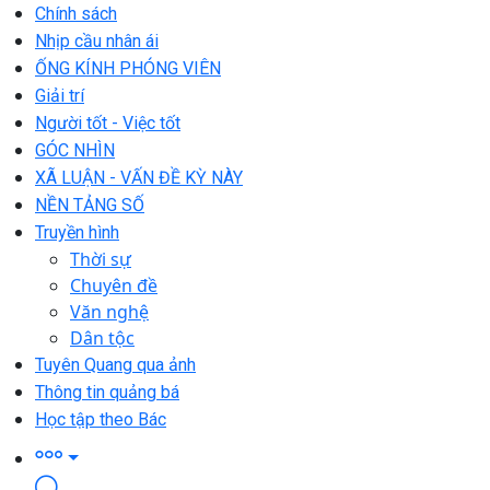
Chính sách
Nhịp cầu nhân ái
ỐNG KÍNH PHÓNG VIÊN
Giải trí
Người tốt - Việc tốt
GÓC NHÌN
XÃ LUẬN - VẤN ĐỀ KỲ NÀY
NỀN TẢNG SỐ
Truyền hình
Thời sự
Chuyên đề
Văn nghệ
Dân tộc
Tuyên Quang qua ảnh
Thông tin quảng bá
Học tập theo Bác