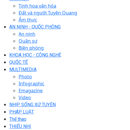
Tinh hoa văn hóa
Đất và người Tuyên Quang
Ẩm thực
AN NINH - QUỐC PHÒNG
An ninh
Quân sự
Biên phòng
KHOA HỌC - CÔNG NGHỆ
QUỐC TẾ
MULTIMEDIA
Photo
Infographic
Emagazine
Video
NHỊP SỐNG XỨ TUYÊN
PHÁP LUẬT
Thể thao
THIẾU NHI