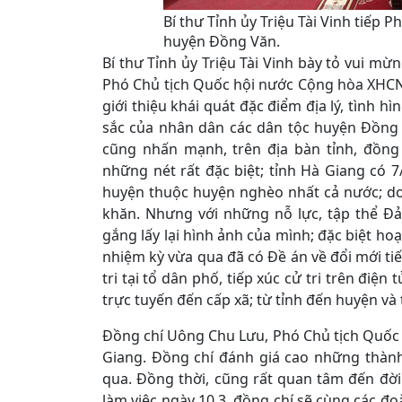
Bí thư Tỉnh ủy Triệu Tài Vinh tiếp 
huyện Đồng Văn.
Bí thư Tỉnh ủy Triệu Tài Vinh bày tỏ vui m
Phó Chủ tịch Quốc hội nước Cộng hòa XHCN V
giới thiệu khái quát đặc điểm địa lý, tình 
sắc của nhân dân các dân tộc huyện Đồng 
cũng nhấn mạnh, trên địa bàn tỉnh, đồng
những nét rất đặc biệt; tỉnh Hà Giang có 7
huyện thuộc huyện nghèo nhất cả nước; do
khăn. Nhưng với những nỗ lực, tập thể Đả
gắng lấy lại hình ảnh của mình; đặc biệt hoạ
nhiệm kỳ vừa qua đã có Đề án về đổi mới tiếp
tri tại tổ dân phố, tiếp xúc cử tri trên điệ
trực tuyến đến cấp xã; từ tỉnh đến huyện và
Đồng chí Uông Chu Lưu, Phó Chủ tịch Quốc 
Giang. Đồng chí đánh giá cao những thành
qua. Đồng thời, cũng rất quan tâm đến đờ
làm việc ngày 10.3, đồng chí sẽ cùng các đo