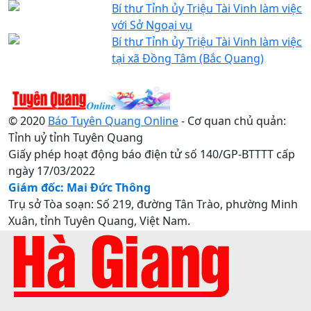
Bí thư Tỉnh ủy Triệu Tài Vinh làm việc
với Sở Ngoại vụ
Bí thư Tỉnh ủy Triệu Tài Vinh làm việc
tại xã Đồng Tâm (Bắc Quang)
© 2020
Báo Tuyên Quang Online
- Cơ quan chủ quản:
Tỉnh uỷ tỉnh Tuyên Quang
Giấy phép hoạt động báo điện tử số 140/GP-BTTTT cấp
ngày 17/03/2022
Giám đốc: Mai Đức Thông
Trụ sở Tòa soạn: Số 219, đường Tân Trào, phường Minh
Xuân, tỉnh Tuyên Quang, Việt Nam.
Điện thoại: 0207.3822820 - 0207.3817155 / Fax:
0207.3822821 - Email:
baotuyenquang.com.vn@gmail.com