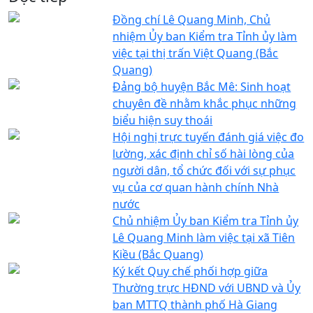
Đồng chí Lê Quang Minh, Chủ
nhiệm Ủy ban Kiểm tra Tỉnh ủy làm
việc tại thị trấn Việt Quang (Bắc
Quang)
Đảng bộ huyện Bắc Mê: Sinh hoạt
chuyên đề nhằm khắc phục những
biểu hiện suy thoái
Hội nghị trực tuyến đánh giá việc đo
lường, xác định chỉ số hài lòng của
người dân, tổ chức đối với sự phục
vụ của cơ quan hành chính Nhà
nước
Chủ nhiệm Ủy ban Kiểm tra Tỉnh ủy
Lê Quang Minh làm việc tại xã Tiên
Kiều (Bắc Quang)
Ký kết Quy chế phối hợp giữa
Thường trực HĐND với UBND và Ủy
ban MTTQ thành phố Hà Giang