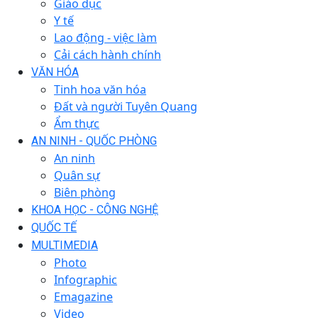
Giáo dục
Y tế
Lao động - việc làm
Cải cách hành chính
VĂN HÓA
Tinh hoa văn hóa
Đất và người Tuyên Quang
Ẩm thực
AN NINH - QUỐC PHÒNG
An ninh
Quân sự
Biên phòng
KHOA HỌC - CÔNG NGHỆ
QUỐC TẾ
MULTIMEDIA
Photo
Infographic
Emagazine
Video