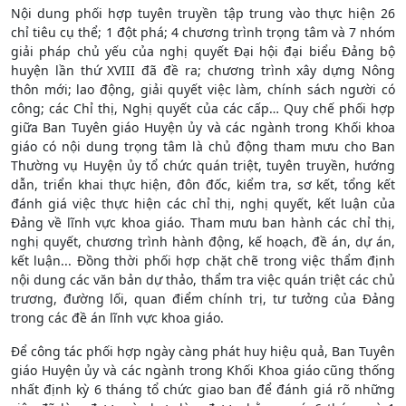
Nội dung phối hợp tuyên truyền tập trung vào thực hiện 26
chỉ tiêu cụ thể; 1 đột phá; 4 chương trình trọng tâm và 7 nhóm
giải pháp chủ yếu của nghị quyết Đại hội đại biểu Đảng bộ
huyện lần thứ XVIII đã đề ra; chương trình xây dựng Nông
thôn mới; lao động, giải quyết việc làm, chính sách người có
công; các Chỉ thị, Nghị quyết của các cấp… Quy chế phối hợp
giữa Ban Tuyên giáo Huyện ủy và các ngành trong Khối khoa
giáo có nội dung trọng tâm là chủ động tham mưu cho Ban
Thường vụ Huyện ủy tổ chức quán triệt, tuyên truyền, hướng
dẫn, triển khai thực hiện, đôn đốc, kiểm tra, sơ kết, tổng kết
đánh giá việc thực hiện các chỉ thị, nghị quyết, kết luận của
Đảng về lĩnh vực khoa giáo. Tham mưu ban hành các chỉ thị,
nghị quyết, chương trình hành động, kế hoạch, đề án, dự án,
kết luận... Đồng thời phối hợp chặt chẽ trong việc thẩm định
nội dung các văn bản dự thảo, thẩm tra việc quán triệt các chủ
trương, đường lối, quan điểm chính trị, tư tưởng của Đảng
trong các đề án lĩnh vực khoa giáo.
Để công tác phối hợp ngày càng phát huy hiệu quả, Ban Tuyên
giáo Huyện ủy và các ngành trong Khối Khoa giáo cũng thống
nhất định kỳ 6 tháng tổ chức giao ban để đánh giá rõ những