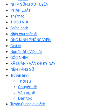
NHỊP SỐNG XỨ TUYÊN
PHÁP LUẬT
Thể thao
THIẾU NHI
Chính sách
Nhịp cầu nhân ái
ỐNG KÍNH PHÓNG VIÊN
Giải trí
Người tốt - Việc tốt
GÓC NHÌN
XÃ LUẬN - VẤN ĐỀ KỲ NÀY
NỀN TẢNG SỐ
Truyền hình
Thời sự
Chuyên đề
Văn nghệ
Dân tộc
Tuyên Quang qua ảnh