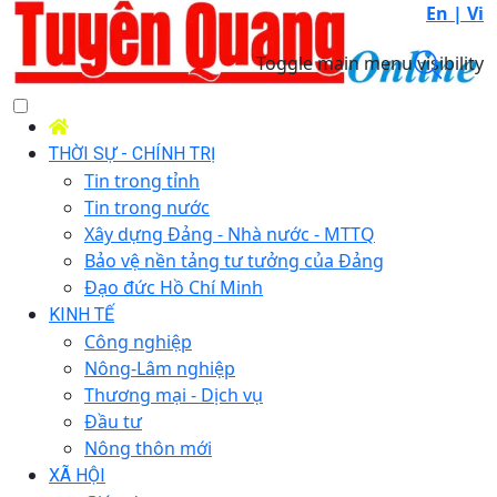
En |
Vi
Toggle main menu visibility
THỜI SỰ - CHÍNH TRỊ
Tin trong tỉnh
Tin trong nước
Xây dựng Đảng - Nhà nước - MTTQ
Bảo vệ nền tảng tư tưởng của Đảng
Đạo đức Hồ Chí Minh
KINH TẾ
Công nghiệp
Nông-Lâm nghiệp
Thương mại - Dịch vụ
Đầu tư
Nông thôn mới
XÃ HỘI