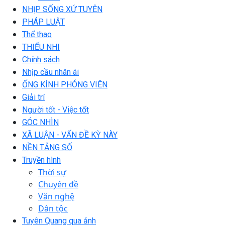
NHỊP SỐNG XỨ TUYÊN
PHÁP LUẬT
Thể thao
THIẾU NHI
Chính sách
Nhịp cầu nhân ái
ỐNG KÍNH PHÓNG VIÊN
Giải trí
Người tốt - Việc tốt
GÓC NHÌN
XÃ LUẬN - VẤN ĐỀ KỲ NÀY
NỀN TẢNG SỐ
Truyền hình
Thời sự
Chuyên đề
Văn nghệ
Dân tộc
Tuyên Quang qua ảnh