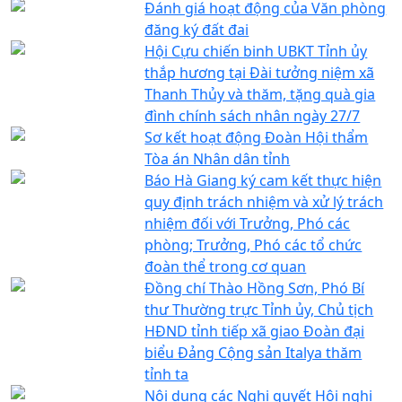
Đánh giá hoạt động của Văn phòng
đăng ký đất đai
Hội Cựu chiến binh UBKT Tỉnh ủy
thắp hương tại Đài tưởng niệm xã
Thanh Thủy và thăm, tặng quà gia
đình chính sách nhân ngày 27/7
Sơ kết hoạt động Đoàn Hội thẩm
Tòa án Nhân dân tỉnh
Báo Hà Giang ký cam kết thực hiện
quy định trách nhiệm và xử lý trách
nhiệm đối với Trưởng, Phó các
phòng; Trưởng, Phó các tổ chức
đoàn thể trong cơ quan
Đồng chí Thào Hồng Sơn, Phó Bí
thư Thường trực Tỉnh ủy, Chủ tịch
HĐND tỉnh tiếp xã giao Đoàn đại
biểu Đảng Cộng sản Italya thăm
tỉnh ta
Nội dung các Nghị quyết Hội nghị