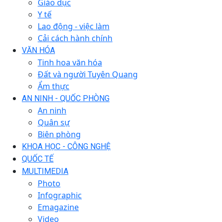
Giáo dục
Y tế
Lao động - việc làm
Cải cách hành chính
VĂN HÓA
Tinh hoa văn hóa
Đất và người Tuyên Quang
Ẩm thực
AN NINH - QUỐC PHÒNG
An ninh
Quân sự
Biên phòng
KHOA HỌC - CÔNG NGHỆ
QUỐC TẾ
MULTIMEDIA
Photo
Infographic
Emagazine
Video