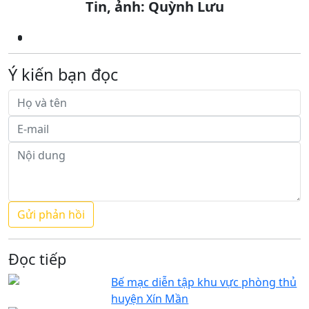
Tin, ảnh: Quỳnh Lưu
Ý kiến bạn đọc
Đọc tiếp
Bế mạc diễn tập khu vực phòng thủ
huyện Xín Mần