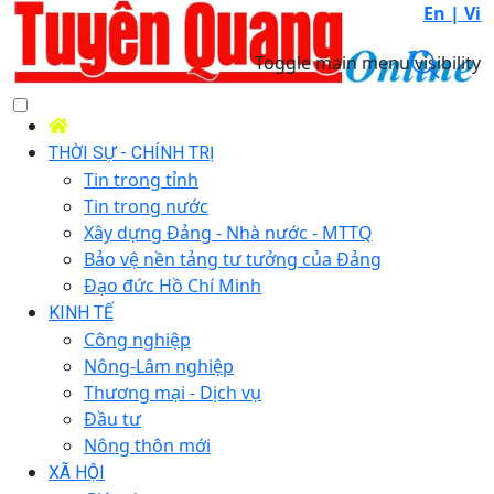
En |
Vi
Toggle main menu visibility
THỜI SỰ - CHÍNH TRỊ
Tin trong tỉnh
Tin trong nước
Xây dựng Đảng - Nhà nước - MTTQ
Bảo vệ nền tảng tư tưởng của Đảng
Đạo đức Hồ Chí Minh
KINH TẾ
Công nghiệp
Nông-Lâm nghiệp
Thương mại - Dịch vụ
Đầu tư
Nông thôn mới
XÃ HỘI