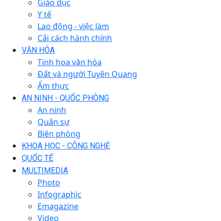
Giáo dục
Y tế
Lao động - việc làm
Cải cách hành chính
VĂN HÓA
Tinh hoa văn hóa
Đất và người Tuyên Quang
Ẩm thực
AN NINH - QUỐC PHÒNG
An ninh
Quân sự
Biên phòng
KHOA HỌC - CÔNG NGHỆ
QUỐC TẾ
MULTIMEDIA
Photo
Infographic
Emagazine
Video