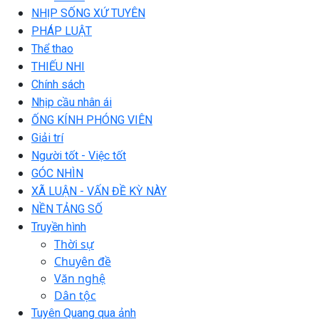
NHỊP SỐNG XỨ TUYÊN
PHÁP LUẬT
Thể thao
THIẾU NHI
Chính sách
Nhịp cầu nhân ái
ỐNG KÍNH PHÓNG VIÊN
Giải trí
Người tốt - Việc tốt
GÓC NHÌN
XÃ LUẬN - VẤN ĐỀ KỲ NÀY
NỀN TẢNG SỐ
Truyền hình
Thời sự
Chuyên đề
Văn nghệ
Dân tộc
Tuyên Quang qua ảnh