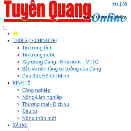
En |
Vi
Toggle main menu visibility
THỜI SỰ - CHÍNH TRỊ
Tin trong tỉnh
Tin trong nước
Xây dựng Đảng - Nhà nước - MTTQ
Bảo vệ nền tảng tư tưởng của Đảng
Đạo đức Hồ Chí Minh
KINH TẾ
Công nghiệp
Nông-Lâm nghiệp
Thương mại - Dịch vụ
Đầu tư
Nông thôn mới
XÃ HỘI