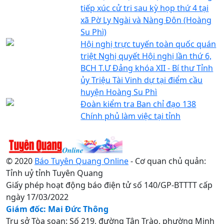
tiếp xúc cử tri sau kỳ họp thứ 4 tại
xã Pờ Ly Ngài và Nàng Đôn (Hoàng
Su Phì)
Hội nghị trực tuyến toàn quốc quán
triệt Nghị quyết Hội nghị lần thứ 6,
BCH T.Ư Đảng khóa XII - Bí thư Tỉnh
ủy Triệu Tài Vinh dự tại điểm cầu
huyện Hoàng Su Phì
Đoàn kiểm tra Ban chỉ đạo 138
Chính phủ làm việc tại tỉnh
© 2020
Báo Tuyên Quang Online
- Cơ quan chủ quản:
Tỉnh uỷ tỉnh Tuyên Quang
Giấy phép hoạt động báo điện tử số 140/GP-BTTTT cấp
ngày 17/03/2022
Giám đốc: Mai Đức Thông
Trụ sở Tòa soạn: Số 219, đường Tân Trào, phường Minh