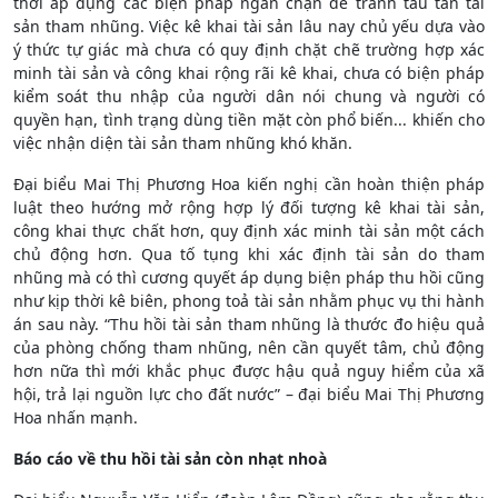
thời áp dụng các biện pháp ngăn chặn để tránh tẩu tán tài
sản tham nhũng. Việc kê khai tài sản lâu nay chủ yếu dựa vào
ý thức tự giác mà chưa có quy định chặt chẽ trường hợp xác
minh tài sản và công khai rộng rãi kê khai, chưa có biện pháp
kiểm soát thu nhập của người dân nói chung và người có
quyền hạn, tình trạng dùng tiền mặt còn phổ biến... khiến cho
việc nhận diện tài sản tham nhũng khó khăn.
Đại biểu Mai Thị Phương Hoa kiến nghị cần hoàn thiện pháp
luật theo hướng mở rộng hợp lý đối tượng kê khai tài sản,
công khai thực chất hơn, quy định xác minh tài sản một cách
chủ động hơn. Qua tố tụng khi xác định tài sản do tham
nhũng mà có thì cương quyết áp dụng biện pháp thu hồi cũng
như kịp thời kê biên, phong toả tài sản nhằm phục vụ thi hành
án sau này. “Thu hồi tài sản tham nhũng là thước đo hiệu quả
của phòng chống tham nhũng, nên cần quyết tâm, chủ động
hơn nữa thì mới khắc phục được hậu quả nguy hiểm của xã
hội, trả lại nguồn lực cho đất nước” – đại biểu Mai Thị Phương
Hoa nhấn mạnh.
Báo cáo về thu hồi tài sản còn nhạt nhoà