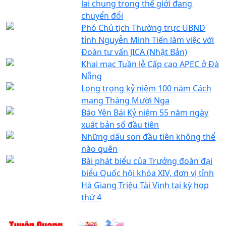
lai chung trong thế giới đang
chuyển đổi
Phó Chủ tịch Thường trực UBND
tỉnh Nguyễn Minh Tiến làm việc với
Đoàn tư vấn JICA (Nhật Bản)
Khai mạc Tuần lễ Cấp cao APEC ở Đà
Nẵng
Long trọng kỷ niệm 100 năm Cách
mạng Tháng Mười Nga
Báo Yên Bái Kỷ niệm 55 năm ngày
xuất bản số đầu tiên
Những dấu son đầu tiên không thể
nào quên
Bài phát biểu của Trưởng đoàn đại
biểu Quốc hội khóa XIV, đơn vị tỉnh
Hà Giang Triệu Tài Vinh tại kỳ họp
thứ 4