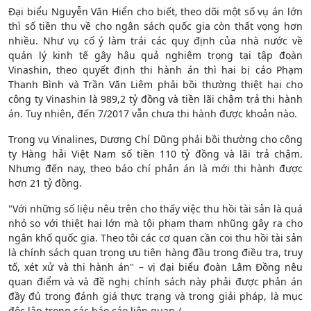
Đại biểu Nguyễn Văn Hiển cho biết, theo dõi một số vụ án lớn
thì số tiền thu về cho ngân sách quốc gia còn thất vọng hơn
nhiều. Như vụ cố ý làm trái các quy định của nhà nước về
quản lý kinh tế gây hậu quả nghiêm trọng tại tập đoàn
Vinashin, theo quyết định thi hành án thì hai bị cáo Phạm
Thanh Bình và Trần Văn Liêm phải bồi thường thiệt hại cho
công ty Vinashin là 989,2 tỷ đồng và tiền lãi chậm trả thi hành
án. Tuy nhiên, đến 7/2017 vẫn chưa thi hành được khoản nào.
Trong vụ Vinalines, Dương Chí Dũng phải bồi thường cho công
ty Hàng hải Việt Nam số tiền 110 tỷ đồng và lãi trả chậm.
Nhưng đến nay, theo báo chí phản án là mới thi hành được
hơn 21 tỷ đồng.
"Với những số liệu nêu trên cho thấy việc thu hồi tài sản là quá
nhỏ so với thiệt hại lớn mà tội phạm tham nhũng gây ra cho
ngân khố quốc gia. Theo tôi các cơ quan cần coi thu hồi tài sản
là chính sách quan trọng ưu tiên hàng đầu trong điều tra, truy
tố, xét xử và thi hành án" – vị đại biểu đoàn Lâm Đồng nêu
quan điểm và và đề nghị chính sách này phải được phản án
đầy đủ trong đánh giá thực trạng và trong giải pháp, là mục
độc lập trong các báo cáo liên quan./.