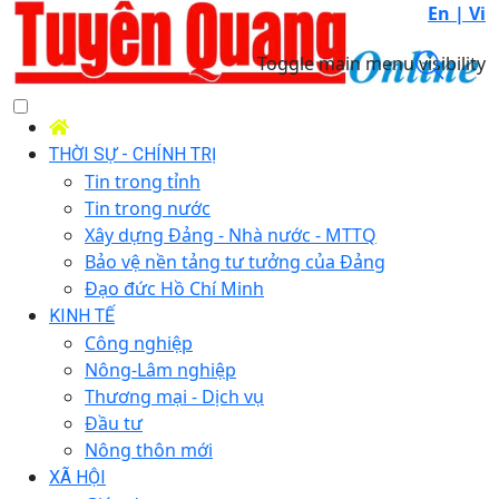
En |
Vi
Toggle main menu visibility
THỜI SỰ - CHÍNH TRỊ
Tin trong tỉnh
Tin trong nước
Xây dựng Đảng - Nhà nước - MTTQ
Bảo vệ nền tảng tư tưởng của Đảng
Đạo đức Hồ Chí Minh
KINH TẾ
Công nghiệp
Nông-Lâm nghiệp
Thương mại - Dịch vụ
Đầu tư
Nông thôn mới
XÃ HỘI