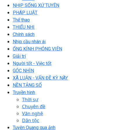
NHỊP SỐNG XỨ TUYÊN
PHÁP LUẬT
Thể thao
THIẾU NHI
Chính sách
Nhịp cầu nhân ái
ỐNG KÍNH PHÓNG VIÊN
Giải trí
Người tốt - Việc tốt
GÓC NHÌN
XÃ LUẬN - VẤN ĐỀ KỲ NÀY
NỀN TẢNG SỐ
Truyền hình
Thời sự
Chuyên đề
Văn nghệ
Dân tộc
Tuyên Quang qua ảnh