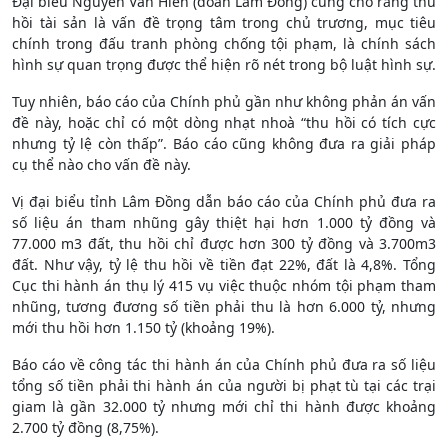
Đại biểu Nguyễn Văn Hiển (đoàn Lâm Đồng) cũng cho rằng thu
hồi tài sản là vấn đề trọng tâm trong chủ trương, mục tiêu
chính trong đấu tranh phòng chống tội phạm, là chính sách
hình sự quan trọng được thể hiện rõ nét trong bộ luật hình sự.
Tuy nhiên, báo cáo của Chính phủ gần như không phản án vấn
đề này, hoặc chỉ có một dòng nhạt nhoà “thu hồi có tích cực
nhưng tỷ lệ còn thấp”. Báo cáo cũng không đưa ra giải pháp
cụ thể nào cho vấn đề này.
Vị đại biểu tỉnh Lâm Đồng dẫn báo cáo của Chính phủ đưa ra
số liệu án tham nhũng gây thiệt hại hơn 1.000 tỷ đồng và
77.000 m3 đất, thu hồi chỉ được hơn 300 tỷ đồng và 3.700m3
đất. Như vậy, tỷ lệ thu hồi về tiền đạt 22%, đất là 4,8%. Tổng
Cục thi hành án thụ lý 415 vụ việc thuộc nhóm tội phạm tham
nhũng, tương đương số tiền phải thu là hơn 6.000 tỷ, nhưng
mới thu hồi hơn 1.150 tỷ (khoảng 19%).
Báo cáo về công tác thi hành án của Chính phủ đưa ra số liệu
tổng số tiền phải thi hành án của người bị phạt tù tại các trại
giam là gần 32.000 tỷ nhưng mới chỉ thi hành được khoảng
2.700 tỷ đồng (8,75%).