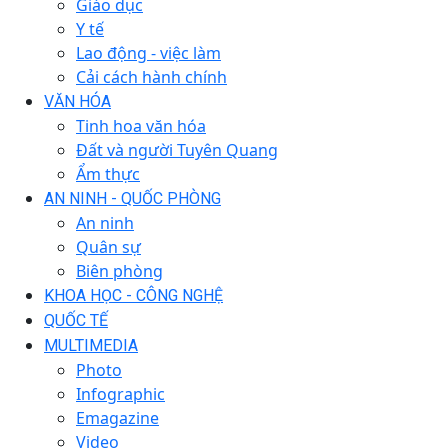
Giáo dục
Y tế
Lao động - việc làm
Cải cách hành chính
VĂN HÓA
Tinh hoa văn hóa
Đất và người Tuyên Quang
Ẩm thực
AN NINH - QUỐC PHÒNG
An ninh
Quân sự
Biên phòng
KHOA HỌC - CÔNG NGHỆ
QUỐC TẾ
MULTIMEDIA
Photo
Infographic
Emagazine
Video