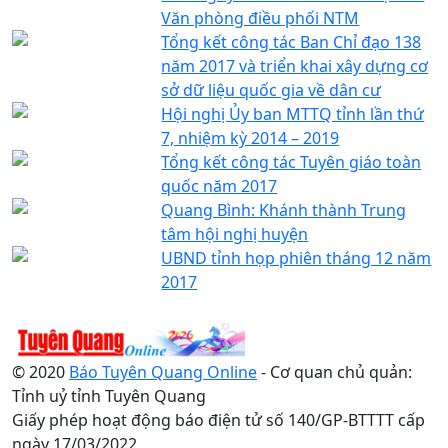
Văn phòng điều phối NTM
Tổng kết công tác Ban Chỉ đạo 138
năm 2017 và triển khai xây dựng cơ
sở dữ liệu quốc gia về dân cư
Hội nghị Ủy ban MTTQ tỉnh lần thứ
7, nhiệm kỳ 2014 – 2019
Tổng kết công tác Tuyên giáo toàn
quốc năm 2017
Quang Bình: Khánh thành Trung
tâm hội nghị huyện
UBND tỉnh họp phiên tháng 12 năm
2017
© 2020
Báo Tuyên Quang Online
- Cơ quan chủ quản:
Tỉnh uỷ tỉnh Tuyên Quang
Giấy phép hoạt động báo điện tử số 140/GP-BTTTT cấp
ngày 17/03/2022