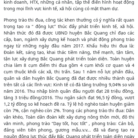
kinh doanh, HTX, những cá nhân, tập thể điển hình hoạt động
trong mọi lĩnh vực kinh tế, xã hội cùng có mặt tham dự.
Phong trào thi đua, công tác khen thưởng có ý nghĩa rất quan
trọng tạo ra “ động lực” thúc đẩy phát triển kinh tế, xã hội.
Nhận thức đó đã được UBND huyện Bắc Quang chỉ đạo các
cấp, ban, ngành xây dựng kế hoạch và phát động phong trào
ngay từ những ngày đầu năm 2017. Khẩu hiệu thi đua là:
Đoàn kết, sáng tạo, khai thác tiềm năng, thế mạnh, tận tâm,
tận lực xây dựng Bắc Quang phát triển toàn diện. Toàn huyện
chia làm 8 cụm điểm thi đua gồm 4 cụm khối cơ quan và 4
cụm thuộc khối các xã, thị trấn. Sau 1 năm nỗ lực phấn đấu,
quân và dân huyện Bắc Quang đã đạt được nhiều thành quả
trên tất cả các lĩnh vực: Kinh tế có đà tăng trưởng 9,04% so với
năm 2016. Thu nhập bình quân đầu người đạt 28 triệu đồng,
tăng 3 triệu đồng/2016. Thu ngân sách đạt 96,5 tỷ đồng, vượt
1,2 tỷ đồng so kế hoạch đề ra. Tỷ lệ hộ nghèo toàn huyện giảm
còn 7%, cận nghèo còn 2%. Trong các phong trào thi đua: Dân
vận khéo, Toàn dân đoàn kết xây dựng nông thôn mới, đô thị
văn minh, phong trào “Dạy tốt, học tốt” , phong trào: Cán bộ,
đảng viên tiên phong, gương mẫu.v.v... đã và đang tạo ra
nguồn động lực thúc đẩy Bắc Quang phát triển toàn diện ngày