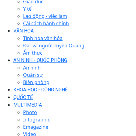
Giáo dục
Y tế
Lao động - việc làm
Cải cách hành chính
VĂN HÓA
Tinh hoa văn hóa
Đất và người Tuyên Quang
Ẩm thực
AN NINH - QUỐC PHÒNG
An ninh
Quân sự
Biên phòng
KHOA HỌC - CÔNG NGHỆ
QUỐC TẾ
MULTIMEDIA
Photo
Infographic
Emagazine
Video