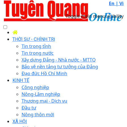
En |
Vi
Toggle main menu visibility
THỜI SỰ - CHÍNH TRỊ
Tin trong tỉnh
Tin trong nước
Xây dựng Đảng - Nhà nước - MTTQ
Bảo vệ nền tảng tư tưởng của Đảng
Đạo đức Hồ Chí Minh
KINH TẾ
Công nghiệp
Nông-Lâm nghiệp
Thương mại - Dịch vụ
Đầu tư
Nông thôn mới
XÃ HỘI