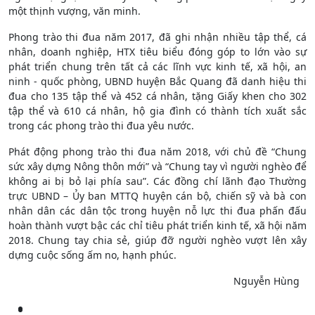
một thịnh vượng, văn minh.
Phong trào thi đua năm 2017, đã ghi nhận nhiều tập thể, cá
nhân, doanh nghiệp, HTX tiêu biểu đóng góp to lớn vào sự
phát triển chung trên tất cả các lĩnh vực kinh tế, xã hội, an
ninh - quốc phòng, UBND huyện Bắc Quang đã danh hiệu thi
đua cho 135 tập thể và 452 cá nhân, tặng Giấy khen cho 302
tập thể và 610 cá nhân, hộ gia đình có thành tích xuất sắc
trong các phong trào thi đua yêu nước.
Phát động phong trào thi đua năm 2018, với chủ đề “Chung
sức xây dựng Nông thôn mới” và “Chung tay vì người nghèo để
không ai bị bỏ lại phía sau”. Các đồng chí lãnh đạo Thường
trực UBND – Ủy ban MTTQ huyện cán bộ, chiến sỹ và bà con
nhân dân các dân tộc trong huyện nỗ lực thi đua phấn đấu
hoàn thành vượt bậc các chỉ tiêu phát triển kinh tế, xã hội năm
2018. Chung tay chia sẻ, giúp đỡ người nghèo vượt lên xây
dựng cuộc sống ấm no, hạnh phúc.
Nguyễn Hùng