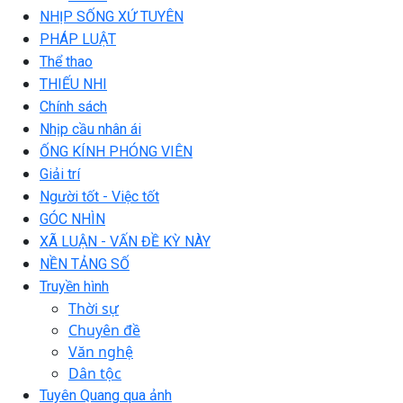
NHỊP SỐNG XỨ TUYÊN
PHÁP LUẬT
Thể thao
THIẾU NHI
Chính sách
Nhịp cầu nhân ái
ỐNG KÍNH PHÓNG VIÊN
Giải trí
Người tốt - Việc tốt
GÓC NHÌN
XÃ LUẬN - VẤN ĐỀ KỲ NÀY
NỀN TẢNG SỐ
Truyền hình
Thời sự
Chuyên đề
Văn nghệ
Dân tộc
Tuyên Quang qua ảnh