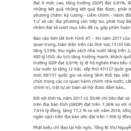
đạt ở mức cao, tăng trưởng (GDP) đạt 6,81%, 
những kết quả những kết quả đạt được, phát tr
phương châm: Kỷ cương - Liêm chính - Hành độn
T.Ư và các địa phương cần tiếp tục phát huy đ
nhằm đạt và vượt mục tiêu đề ra, góp phần hoàn 
Báo cáo tóm tắt tình hình KT – XH năm 2017 của
quan trọng, toàn diện trên các lĩnh vực;13 chỉ tiê
tăng 3,53%; thu ngân sách nhà nước tăng trên 2,
450 tỷ USD; du lịch tăng trưởng mạnh, khách quốc
trưởng GDP đạt 6,81%; tỷ lệ hộ nghèo theo tiêu c
của nước ta tăng 12 bậc, xếp thứ 47/127 quốc gia
mức 68/157 quốc gia và vùng lãnh thổ; tạo việc
chức trong các cơ quan hành chính nhà nước; cắt
chính trị, trật tự an toàn xã hội được đảm bảo…
Đối với tỉnh ta, năm 2017 có 35/46 chỉ tiêu đạt v
trên địa bàn tỉnh (GRDP) đạt trên 7,36% so với
7.614 tỷ đồng, tăng 17,2 % so với năm 2016; tổ
ngân sách trên địa bàn ước đạt trên 1.956 tỷ đồ
Phát biểu chỉ đạo tại hội nghị, Tổng Bí thư Nguy