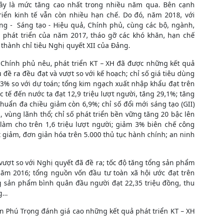
đây là mức tăng cao nhất trong nhiều năm qua. Bên cạnh
iển kinh tế vẫn còn nhiều hạn chế. Do đó, năm 2018, với
g - Sáng tạo - Hiệu quả, Chính phủ, cùng các bộ, ngành,
à phát triển của năm 2017, tháo gỡ các khó khăn, hạn chế
thành chỉ tiêu Nghị quyết XII của Đảng.
 Chính phủ nêu, phát triển KT – XH đã được những kết quả
u đề ra đều đạt và vượt so với kế hoạch; chỉ số giá tiêu dùng
3% so với dự toán; tổng kim ngạch xuất nhập khẩu đạt trên
 tế đến nước ta đạt 12,9 triệu lượt người, tăng 29,1%; tăng
huẩn đa chiều giảm còn 6,9%; chỉ số đổi mới sáng tạo (GII)
, vùng lãnh thổ; chỉ số phát triển bền vững tăng 20 bậc lên
 làm cho trên 1,6 triệu lượt người; giảm 3% biên chế công
 giảm, đơn giản hóa trên 5.000 thủ tục hành chính; an ninh
à vượt so với Nghị quyết đã đề ra; tốc độ tăng tổng sản phẩm
 năm 2016; tổng nguồn vốn đầu tư toàn xã hội ước đạt trên
ng sản phẩm bình quân đầu người đạt 22,35 triệu đồng, thu
ng…
ễn Phú Trọng đánh giá cao những kết quả phát triển KT – XH