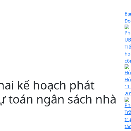
Bạ
Đọc
Ph
UB
Ti
ho
cô
Hộ
Hộ
hai kế hoạch phát
11
20
dự toán ngân sách nhà
Ph
Tr
tr
tá