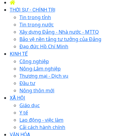
THỜI SỰ - CHÍNH TRỊ
Tin trong tỉnh
Tin trong nước
Xây dựng Đảng - Nhà nước - MTTQ
Bảo vệ nền tảng tư tưởng của Đảng
Đạo đức Hồ Chí Minh
KINH TẾ
Công nghiệp
Nông-Lâm nghiệp
Thương mại - Dịch vụ
Đầu tư
Nông thôn mới
XÃ HỘI
Giáo dục
Y tế
Lao động - việc làm
Cải cách hành chính
VĂN HÓA