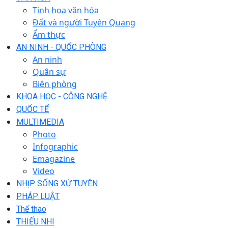
Tinh hoa văn hóa
Đất và người Tuyên Quang
Ẩm thực
AN NINH - QUỐC PHÒNG
An ninh
Quân sự
Biên phòng
KHOA HỌC - CÔNG NGHỆ
QUỐC TẾ
MULTIMEDIA
Photo
Infographic
Emagazine
Video
NHỊP SỐNG XỨ TUYÊN
PHÁP LUẬT
Thể thao
THIẾU NHI