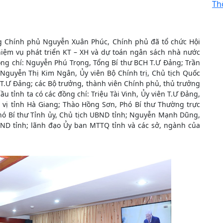
Th
ng Chính phủ Nguyễn Xuân Phúc, Chính phủ đã tổ chức Hội
nhiệm vụ phát triển KT – XH và dự toán ngân sách nhà nước
ồng chí: Nguyễn Phú Trọng, Tổng Bí thư BCH T.Ư Đảng; Trần
 Nguyễn Thị Kim Ngân, Ủy viên Bộ Chính trị, Chủ tịch Quốc
ư T.Ư Đảng; các Bộ trưởng, thành viên Chính phủ, thủ trưởng
ầu tỉnh ta có các đồng chí: Triệu Tài Vinh, Ủy viên T.Ư Đảng,
 vị tỉnh Hà Giang; Thào Hồng Sơn, Phó Bí thư Thường trực
hó Bí thư Tỉnh ủy, Chủ tịch UBND tỉnh; Nguyễn Mạnh Dũng,
BND tỉnh; lãnh đạo Ủy ban MTTQ tỉnh và các sở, ngành của