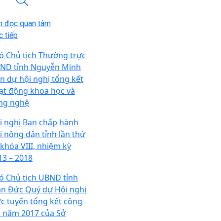
n đọc quan tâm
 tiếp
ó Chủ tịch Thường trực
ND tỉnh Nguyễn Minh
ến dự hội nghị tổng kết
ạt động khoa học và
ng nghệ
i nghị Ban chấp hành
i nông dân tỉnh lần thứ
 khóa VIII, nhiệm kỳ
13 – 2018
ó Chủ tịch UBND tỉnh
ần Đức Quý dự Hội nghị
ực tuyến tổng kết công
c năm 2017 của Sở