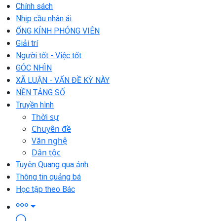
Chính sách
Nhịp cầu nhân ái
ỐNG KÍNH PHÓNG VIÊN
Giải trí
Người tốt - Việc tốt
GÓC NHÌN
XÃ LUẬN - VẤN ĐỀ KỲ NÀY
NỀN TẢNG SỐ
Truyền hình
Thời sự
Chuyên đề
Văn nghệ
Dân tộc
Tuyên Quang qua ảnh
Thông tin quảng bá
Học tập theo Bác