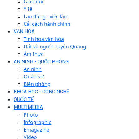
Giáo dục
Y tế
Lao động - việc làm
Cải cách hành chính
VĂN HÓA
Tinh hoa văn hóa
Đất và người Tuyên Quang
Ẩm thực
AN NINH - QUỐC PHÒNG
An ninh
Quân sự
Biên phòng
KHOA HỌC - CÔNG NGHỆ
QUỐC TẾ
MULTIMEDIA
Photo
Infographic
Emagazine
Video