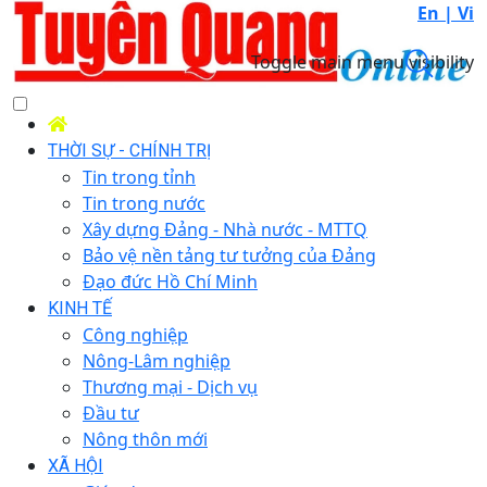
En |
Vi
Toggle main menu visibility
THỜI SỰ - CHÍNH TRỊ
Tin trong tỉnh
Tin trong nước
Xây dựng Đảng - Nhà nước - MTTQ
Bảo vệ nền tảng tư tưởng của Đảng
Đạo đức Hồ Chí Minh
KINH TẾ
Công nghiệp
Nông-Lâm nghiệp
Thương mại - Dịch vụ
Đầu tư
Nông thôn mới
XÃ HỘI