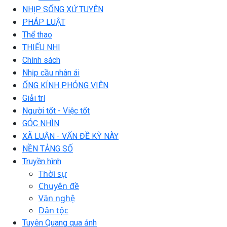
NHỊP SỐNG XỨ TUYÊN
PHÁP LUẬT
Thể thao
THIẾU NHI
Chính sách
Nhịp cầu nhân ái
ỐNG KÍNH PHÓNG VIÊN
Giải trí
Người tốt - Việc tốt
GÓC NHÌN
XÃ LUẬN - VẤN ĐỀ KỲ NÀY
NỀN TẢNG SỐ
Truyền hình
Thời sự
Chuyên đề
Văn nghệ
Dân tộc
Tuyên Quang qua ảnh