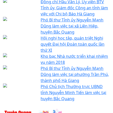
Đồng chí Hầu Văn Lý, Ủy viên BTV
Tỉnh ủy, Giám đốc Công an tỉnh làm
việc với Chi bộ Báo Hà Giang
Phó Bí thư Tỉnh ủy Nguyễn Mạnh
Dũng làm việc tại xã Liên Hiệp,
huyện Bắc Quang
Hội nghị học tập, quán triệt Nghị
quyết Đại hội Đoàn toàn quốc lần
thứ XI
Kho bạc Nhà nước triển khai nhiệm
vụ năm 2018
Phó Bí thư Tỉnh ủy Nguyễn Mạnh
Dũng làm việc tại phường Trần Phú,
thành phố Hà Giang
Phó Chủ tịch Thường trực UBND
tỉnh Nguyễn Minh Tiến làm việc tại
huyện Bắc Quang