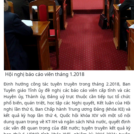
Hội nghị báo cáo viên tháng 1.2018
Định hướng công tác tuyên truyền trong tháng 2.2018, Ban
Tuyên giáo Tỉnh ủy đề nghị các báo cáo viên cấp tỉnh và các
Huyện ủy, Thành ủy, Đảng uỷ trực thuộc cần tiếp tục tổ chức
phổ biến, quán triệt, học tập các Nghị quyết, Kết luận của Hội
nghị lần thứ 6, Ban Chấp hành Trung ương Đảng (khóa XII) và
kết quả kỳ họp lần thứ 4, Quốc hội khóa XIV với một số nội
dung quan trọng về KT-XH và ngân sách Nhà nước, quyết định
các vấn đề quan trọng của đất nước; tuyên truyền kết quả kỳ