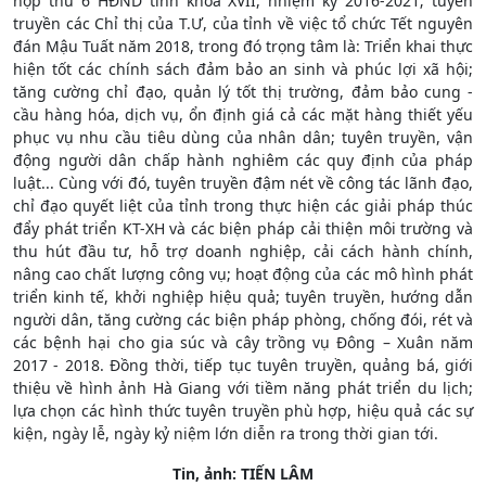
họp thứ 6 HĐND tỉnh khóa XVII, nhiệm kỳ 2016-2021; tuyên
truyền các Chỉ thị của T.Ư, của tỉnh về việc tổ chức Tết nguyên
đán Mậu Tuất năm 2018, trong đó trọng tâm là: Triển khai thực
hiện tốt các chính sách đảm bảo an sinh và phúc lợi xã hội;
tăng cường chỉ đạo, quản lý tốt thị trường, đảm bảo cung -
cầu hàng hóa, dịch vụ, ổn định giá cả các mặt hàng thiết yếu
phục vụ nhu cầu tiêu dùng của nhân dân; tuyên truyền, vận
động người dân chấp hành nghiêm các quy định của pháp
luật... Cùng với đó, tuyên truyền đậm nét về công tác lãnh đạo,
chỉ đạo quyết liệt của tỉnh trong thực hiện các giải pháp thúc
đẩy phát triển KT-XH và các biện pháp cải thiện môi trường và
thu hút đầu tư, hỗ trợ doanh nghiệp, cải cách hành chính,
nâng cao chất lượng công vụ; hoạt động của các mô hình phát
triển kinh tế, khởi nghiệp hiệu quả; tuyên truyền, hướng dẫn
người dân, tăng cường các biện pháp phòng, chống đói, rét và
các bệnh hại cho gia súc và cây trồng vụ Đông – Xuân năm
2017 - 2018. Đồng thời, tiếp tục tuyên truyền, quảng bá, giới
thiệu về hình ảnh Hà Giang với tiềm năng phát triển du lịch;
lựa chọn các hình thức tuyên truyền phù hợp, hiệu quả các sự
kiện, ngày lễ, ngày kỷ niệm lớn diễn ra trong thời gian tới.
Tin, ảnh: TIẾN LÂM