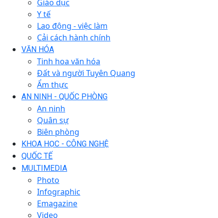
Giáo dục
Y tế
Lao động - việc làm
Cải cách hành chính
VĂN HÓA
Tinh hoa văn hóa
Đất và người Tuyên Quang
Ẩm thực
AN NINH - QUỐC PHÒNG
An ninh
Quân sự
Biên phòng
KHOA HỌC - CÔNG NGHỆ
QUỐC TẾ
MULTIMEDIA
Photo
Infographic
Emagazine
Video