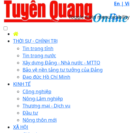
En |
Vi
Toggle main menu visibility
THỜI SỰ - CHÍNH TRỊ
Tin trong tỉnh
Tin trong nước
Xây dựng Đảng - Nhà nước - MTTQ
Bảo vệ nền tảng tư tưởng của Đảng
Đạo đức Hồ Chí Minh
KINH TẾ
Công nghiệp
Nông-Lâm nghiệp
Thương mại - Dịch vụ
Đầu tư
Nông thôn mới
XÃ HỘI