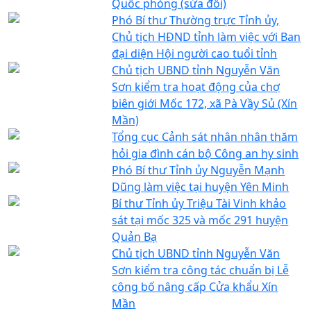
Quốc phòng (sửa đổi)
Phó Bí thư Thường trực Tỉnh ủy,
Chủ tịch HĐND tỉnh làm việc với Ban
đại diện Hội người cao tuổi tỉnh
Chủ tịch UBND tỉnh Nguyễn Văn
Sơn kiểm tra hoạt động của chợ
biên giới Mốc 172, xã Pà Vầy Sủ (Xín
Mần)
Tổng cục Cảnh sát nhân nhân thăm
hỏi gia đình cán bộ Công an hy sinh
Phó Bí thư Tỉnh ủy Nguyễn Mạnh
Dũng làm việc tại huyện Yên Minh
Bí thư Tỉnh ủy Triệu Tài Vinh khảo
sát tại mốc 325 và mốc 291 huyện
Quản Bạ
Chủ tịch UBND tỉnh Nguyễn Văn
Sơn kiểm tra công tác chuẩn bị Lễ
công bố nâng cấp Cửa khẩu Xín
Mần