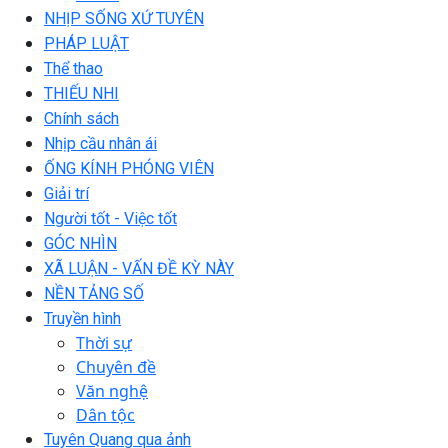
NHỊP SỐNG XỨ TUYÊN
PHÁP LUẬT
Thể thao
THIẾU NHI
Chính sách
Nhịp cầu nhân ái
ỐNG KÍNH PHÓNG VIÊN
Giải trí
Người tốt - Việc tốt
GÓC NHÌN
XÃ LUẬN - VẤN ĐỀ KỲ NÀY
NỀN TẢNG SỐ
Truyền hình
Thời sự
Chuyên đề
Văn nghệ
Dân tộc
Tuyên Quang qua ảnh