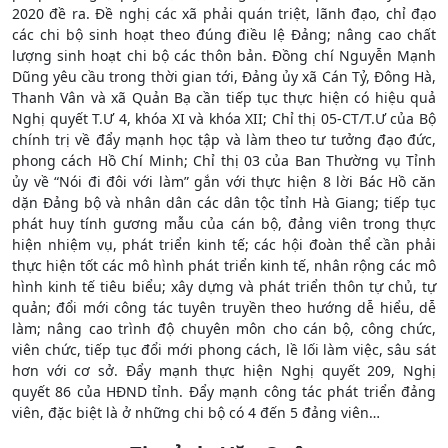
2020 đề ra. Đề nghị các xã phải quán triệt, lãnh đạo, chỉ đạo
các chi bộ sinh hoạt theo đúng điều lệ Đảng; nâng cao chất
lượng sinh hoạt chi bộ các thôn bản. Đồng chí Nguyễn Mạnh
Dũng yêu cầu trong thời gian tới, Đảng ủy xã Cán Tỷ, Đông Hà,
Thanh Vân và xã Quản Bạ cần tiếp tục thực hiện có hiệu quả
Nghị quyết T.Ư 4, khóa XI và khóa XII; Chỉ thị 05-CT/T.Ư của Bộ
chính trị về đẩy mạnh học tập và làm theo tư tưởng đạo đức,
phong cách Hồ Chí Minh; Chỉ thị 03 của Ban Thường vụ Tỉnh
ủy về “Nói đi đôi với làm” gắn với thực hiện 8 lời Bác Hồ căn
dặn Đảng bộ và nhân dân các dân tộc tỉnh Hà Giang; tiếp tục
phát huy tính gương mẫu của cán bộ, đảng viên trong thực
hiện nhiệm vụ, phát triển kinh tế; các hội đoàn thể cần phải
thực hiện tốt các mô hình phát triển kinh tế, nhân rộng các mô
hình kinh tế tiêu biểu; xây dựng và phát triển thôn tự chủ, tự
quản; đổi mới công tác tuyên truyền theo hướng dễ hiểu, dễ
làm; nâng cao trình độ chuyên môn cho cán bộ, công chức,
viên chức, tiếp tục đổi mới phong cách, lề lối làm việc, sâu sát
hơn với cơ sở. Đẩy mạnh thực hiện Nghị quyết 209, Nghị
quyết 86 của HĐND tỉnh. Đẩy mạnh công tác phát triển đảng
viên, đặc biệt là ở những chi bộ có 4 đến 5 đảng viên…