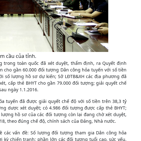
ểm cầu của tỉnh.
g trong toàn quốc đã xét duyệt, thẩm định, ra Quyết định
n cho gần 60.000 đối tượng Dân công hỏa tuyến với số tiền
với số lượng hồ sơ dự kiến; Sở LĐTB&XH các địa phương đã
t, cấp thẻ BHYT cho gần 79.000 đối tượng; giải quyết chế
sau ngày 1.1.2016.
ỏa tuyến đã được giải quyết chế độ với số tiền trên 38,3 tỷ
ượng dược xét duyệt; có 4.986 đối tượng được cấp thẻ BHYT;
lượng hồ sơ của các đối tượng còn lại đang chờ xét duyệt,
2018, theo đúng chế độ, chính sách của Đảng, Nhà nước.
 về các vấn đề: Số lượng đối tượng tham gia Dân công hỏa
i kỳ chiến tranh; phần lớn các đối tượng tuổi cao, sức yếu,