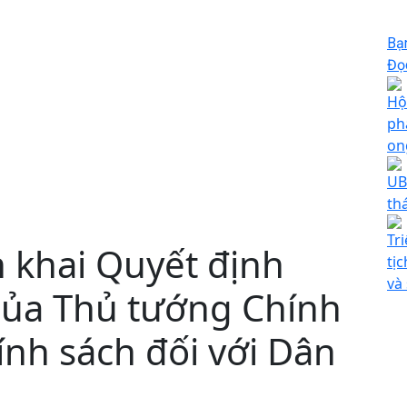
Bạ
Đọc
Hộ
ph
on
UB
th
Tr
n khai Quyết định
tị
và
của Thủ tướng Chính
ính sách đối với Dân