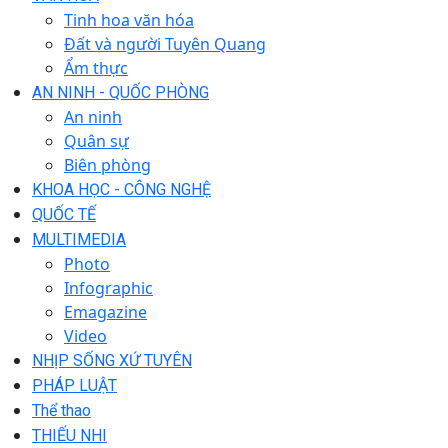
Tinh hoa văn hóa
Đất và người Tuyên Quang
Ẩm thực
AN NINH - QUỐC PHÒNG
An ninh
Quân sự
Biên phòng
KHOA HỌC - CÔNG NGHỆ
QUỐC TẾ
MULTIMEDIA
Photo
Infographic
Emagazine
Video
NHỊP SỐNG XỨ TUYÊN
PHÁP LUẬT
Thể thao
THIẾU NHI