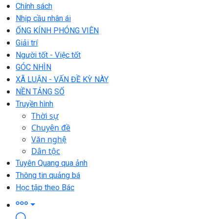
Chính sách
Nhịp cầu nhân ái
ỐNG KÍNH PHÓNG VIÊN
Giải trí
Người tốt - Việc tốt
GÓC NHÌN
XÃ LUẬN - VẤN ĐỀ KỲ NÀY
NỀN TẢNG SỐ
Truyền hình
Thời sự
Chuyên đề
Văn nghệ
Dân tộc
Tuyên Quang qua ảnh
Thông tin quảng bá
Học tập theo Bác