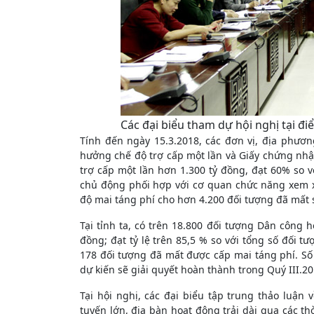
Các đại biểu tham dự hội nghị tại đi
Tính đến ngày 15.3.2018, các đơn vị, địa phươn
hưởng chế độ trợ cấp một lần và Giấy chứng nhậ
trợ cấp một lần hơn 1.300 tỷ đồng, đạt 60% so 
chủ động phối hợp với cơ quan chức năng xem xé
độ mai táng phí cho hơn 4.200 đối tượng đã mất 
Tại tỉnh ta, có trên 18.800 đối tượng Dân công h
đồng; đạt tỷ lệ trên 85,5 % so với tổng số đối t
178 đối tượng đã mất được cấp mai táng phí. Số 
dự kiến sẽ giải quyết hoàn thành trong Quý III.
Tại hội nghị, các đại biểu tập trung thảo luận
tuyến lớn, địa bàn hoạt động trải dài qua các thờ