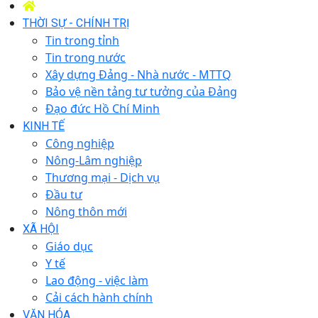
THỜI SỰ - CHÍNH TRỊ
Tin trong tỉnh
Tin trong nước
Xây dựng Đảng - Nhà nước - MTTQ
Bảo vệ nền tảng tư tưởng của Đảng
Đạo đức Hồ Chí Minh
KINH TẾ
Công nghiệp
Nông-Lâm nghiệp
Thương mại - Dịch vụ
Đầu tư
Nông thôn mới
XÃ HỘI
Giáo dục
Y tế
Lao động - việc làm
Cải cách hành chính
VĂN HÓA