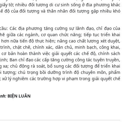
giấy tờ; nhiều đối tượng di cư sinh sống ở địa phương khác
chế độ của đối tượng và thân nhân đối tượng gặp nhiều khó
cầu: Các địa phương tăng cường sự lãnh đạo, chỉ đạo của
hẽ giữa các ngành, cơ quan chức năng; tiếp tục triển khai
hơn nữa tiến độ thực hiện; nâng cao chất lượng xét duyệt,
rình, chặt chẽ, chính xác, dân chủ, minh bạch, công khai,
 cơ bản hoàn thành việc giải quyết các chế độ, chính sách
ịnh; Ban chỉ đạo các cấp tăng cường công tác tuyên truyền,
 xa; chủ động rà soát, bổ sung các đối tượng để triển khai
đối tượng; chú trọng bồi dưỡng trình độ chuyên môn, phẩm
; xử lý nghiêm các trường hợp vi phạm trong giải quyết chế
ảnh:
BIỆN LUÂN