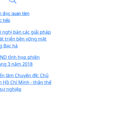
n đọc quan tâm
 tiếp
i nghị bàn các giải pháp
át triển bền vững mật
g Bạc hà
ND tỉnh họp phiên
áng 3 năm 2018
iển lãm Chuyên đề: Chủ
ch Hồ Chí Minh - thân thế
 sự nghiệp