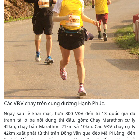
Các VĐV chạy trên cung đường Hạnh Phúc.
Ngay sau lễ khai mạc, hơn 300 VĐV đến từ 13 quốc gia đã
tranh tài ở ba nội dung thi đấu, gồm: Chạy Marathon cự ly
42km, chạy bán Marathon 21km và 10km. Các VĐV chạy cự ly
42km xuất phát từ thị trấn Đồng Văn qua đèo Mã Pì Lèng, đến