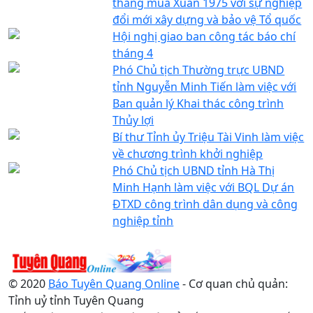
thắng mùa Xuân 1975 với sự nghiệp
đổi mới xây dựng và bảo vệ Tổ quốc
Hội nghị giao ban công tác báo chí
tháng 4
Phó Chủ tịch Thường trực UBND
tỉnh Nguyễn Minh Tiến làm việc với
Ban quản lý Khai thác công trình
Thủy lợi
Bí thư Tỉnh ủy Triệu Tài Vinh làm việc
về chương trình khởi nghiệp
Phó Chủ tịch UBND tỉnh Hà Thị
Minh Hạnh làm việc với BQL Dự án
ĐTXD công trình dân dụng và công
nghiệp tỉnh
© 2020
Báo Tuyên Quang Online
- Cơ quan chủ quản:
Tỉnh uỷ tỉnh Tuyên Quang