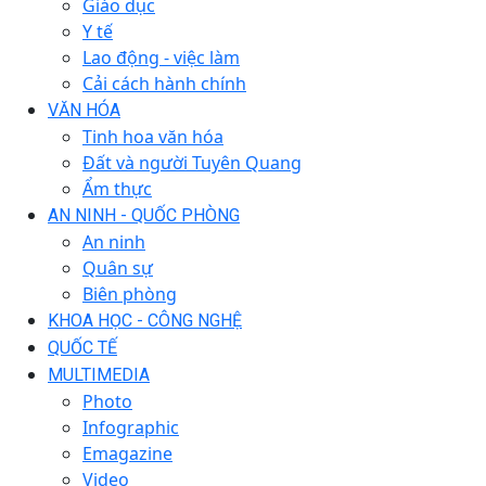
Giáo dục
Y tế
Lao động - việc làm
Cải cách hành chính
VĂN HÓA
Tinh hoa văn hóa
Đất và người Tuyên Quang
Ẩm thực
AN NINH - QUỐC PHÒNG
An ninh
Quân sự
Biên phòng
KHOA HỌC - CÔNG NGHỆ
QUỐC TẾ
MULTIMEDIA
Photo
Infographic
Emagazine
Video