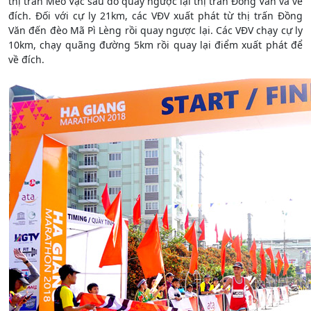
thị trấn Mèo Vạc sau đó quay ngược lại thị trấn Đồng Văn và về
đích. Đối với cự ly 21km, các VĐV xuất phát từ thị trấn Đồng
Văn đến đèo Mã Pì Lèng rồi quay ngược lại. Các VĐV chạy cự ly
10km, chạy quãng đường 5km rồi quay lại điểm xuất phát để
về đích.