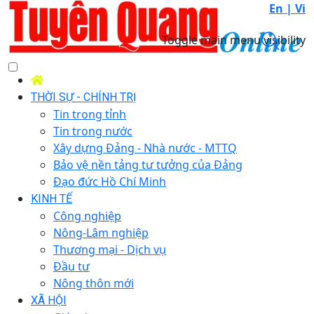
En |
Vi
Toggle main menu visibility
THỜI SỰ - CHÍNH TRỊ
Tin trong tỉnh
Tin trong nước
Xây dựng Đảng - Nhà nước - MTTQ
Bảo vệ nền tảng tư tưởng của Đảng
Đạo đức Hồ Chí Minh
KINH TẾ
Công nghiệp
Nông-Lâm nghiệp
Thương mại - Dịch vụ
Đầu tư
Nông thôn mới
XÃ HỘI