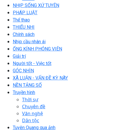
NHỊP SỐNG XỨ TUYÊN
PHÁP LUẬT
Thể thao
THIẾU NHI
Chính sách
Nhịp cầu nhân ái
ỐNG KÍNH PHÓNG VIÊN
Giải trí
Người tốt - Việc tốt
GÓC NHÌN
XÃ LUẬN - VẤN ĐỀ KỲ NÀY
NỀN TẢNG SỐ
Truyền hình
Thời sự
Chuyên đề
Văn nghệ
Dân tộc
Tuyên Quang qua ảnh