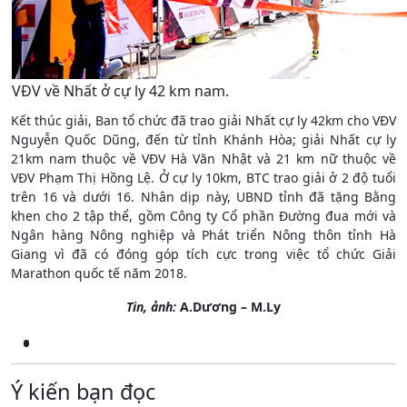
VĐV về Nhất ở cự ly 42 km nam.
Kết thúc giải, Ban tổ chức đã trao giải Nhất cự ly 42km cho VĐV
Nguyễn Quốc Dũng, đến từ tỉnh Khánh Hòa; giải Nhất cự ly
21km nam thuộc về VĐV Hà Văn Nhật và 21 km nữ thuộc về
VĐV Phạm Thị Hồng Lệ. Ở cự ly 10km, BTC trao giải ở 2 độ tuổi
trên 16 và dưới 16. Nhân dịp này, UBND tỉnh đã tặng Bằng
khen cho 2 tập thể, gồm Công ty Cổ phần Đường đua mới và
Ngân hàng Nông nghiệp và Phát triển Nông thôn tỉnh Hà
Giang vì đã có đóng góp tích cực trong việc tổ chức Giải
Marathon quốc tế năm 2018.
Tin, ảnh:
A.Dương – M.Ly
Ý kiến bạn đọc