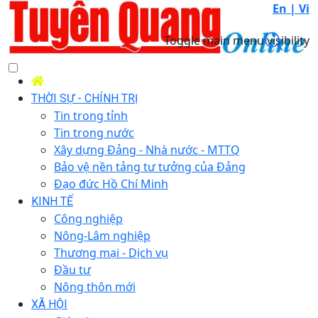
En |
Vi
Toggle main menu visibility
THỜI SỰ - CHÍNH TRỊ
Tin trong tỉnh
Tin trong nước
Xây dựng Đảng - Nhà nước - MTTQ
Bảo vệ nền tảng tư tưởng của Đảng
Đạo đức Hồ Chí Minh
KINH TẾ
Công nghiệp
Nông-Lâm nghiệp
Thương mại - Dịch vụ
Đầu tư
Nông thôn mới
XÃ HỘI