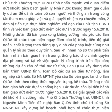
Chủ tịch Thường trực UBND tỉnh nhấn mạnh: Với quan điểm
dứt khoát, tách bạch quản lý Nhà nước không tham gia quản
lý dự án để dành toàn bộ con người và thời gian trong công
tác tham mưu giúp việc và giải quyết nhiệm vụ chuyên môn, 2
đơn vị tiếp tục thực hiện nghiêm chỉ đạo của Chủ tịch UBND
tỉnh về việc bàn giao dứt điểm các dự án trước ngày 15.6.2018.
Những dự án đã bàn giao xong không vướng mắc yêu cầu Ban
QLDA tổ chức thực hiện ngay đảm bảo lộ trình, tiến độ giải
ngân, chất lượng theo đúng quy định của pháp luật cũng như
quản lý hồ sơ theo quy trình. Sau khi nhận hồ sơ thì phải tiến
hành nhận bàn giao hiện trường, thông báo cho chính quyền
địa phương sở tại về việc quản lý công trình trên địa bàn;
những dự án cần có thủ tục từ tỉnh, Ban QLDA xây dựng văn
bản trình UBND tỉnh. Toàn bộ các dự án đầu tư nông, lâm
nghiệp cũ thuộc Sở NN&PTNT yêu cầu Sở bàn giao lại cho Ban
QLDA tỉnh theo công thức nguyên trạng, kế thừa. Thống nhất
bàn giao hết các dự án chống hạn. Các dự án còn lại tiến hành
bàn giao dứt điểm trước ngày 15.6.2018. Để giải quyết các vấn
đề khó khăn, vướng mắc, Phó Chủ tịch Thường trực UBND tỉnh
Nguyễn Minh Tiến đề nghị: Ban QLDA tỉnh chủ trì cùng Sở
NN&PTNT xây dựng kế hoạch phối hợp tổ chức thực hiện