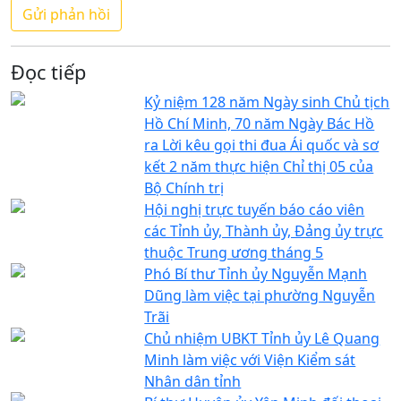
Đọc tiếp
Kỷ niệm 128 năm Ngày sinh Chủ tịch
Hồ Chí Minh, 70 năm Ngày Bác Hồ
ra Lời kêu gọi thi đua Ái quốc và sơ
kết 2 năm thực hiện Chỉ thị 05 của
Bộ Chính trị
Hội nghị trực tuyến báo cáo viên
các Tỉnh ủy, Thành ủy, Đảng ủy trực
thuộc Trung ương tháng 5
Phó Bí thư Tỉnh ủy Nguyễn Mạnh
Dũng làm việc tại phường Nguyễn
Trãi
Chủ nhiệm UBKT Tỉnh ủy Lê Quang
Minh làm việc với Viện Kiểm sát
Nhân dân tỉnh