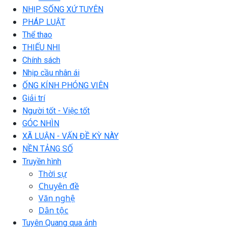
NHỊP SỐNG XỨ TUYÊN
PHÁP LUẬT
Thể thao
THIẾU NHI
Chính sách
Nhịp cầu nhân ái
ỐNG KÍNH PHÓNG VIÊN
Giải trí
Người tốt - Việc tốt
GÓC NHÌN
XÃ LUẬN - VẤN ĐỀ KỲ NÀY
NỀN TẢNG SỐ
Truyền hình
Thời sự
Chuyên đề
Văn nghệ
Dân tộc
Tuyên Quang qua ảnh