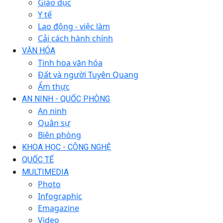
Giáo dục
Y tế
Lao động - việc làm
Cải cách hành chính
VĂN HÓA
Tinh hoa văn hóa
Đất và người Tuyên Quang
Ẩm thực
AN NINH - QUỐC PHÒNG
An ninh
Quân sự
Biên phòng
KHOA HỌC - CÔNG NGHỆ
QUỐC TẾ
MULTIMEDIA
Photo
Infographic
Emagazine
Video