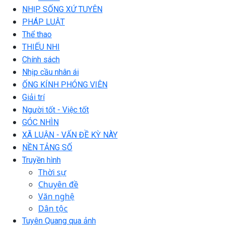
NHỊP SỐNG XỨ TUYÊN
PHÁP LUẬT
Thể thao
THIẾU NHI
Chính sách
Nhịp cầu nhân ái
ỐNG KÍNH PHÓNG VIÊN
Giải trí
Người tốt - Việc tốt
GÓC NHÌN
XÃ LUẬN - VẤN ĐỀ KỲ NÀY
NỀN TẢNG SỐ
Truyền hình
Thời sự
Chuyên đề
Văn nghệ
Dân tộc
Tuyên Quang qua ảnh