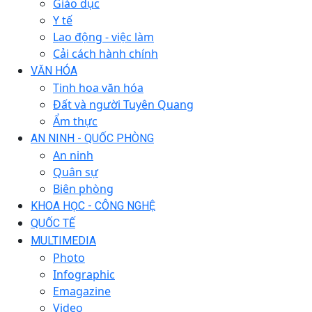
Giáo dục
Y tế
Lao động - việc làm
Cải cách hành chính
VĂN HÓA
Tinh hoa văn hóa
Đất và người Tuyên Quang
Ẩm thực
AN NINH - QUỐC PHÒNG
An ninh
Quân sự
Biên phòng
KHOA HỌC - CÔNG NGHỆ
QUỐC TẾ
MULTIMEDIA
Photo
Infographic
Emagazine
Video