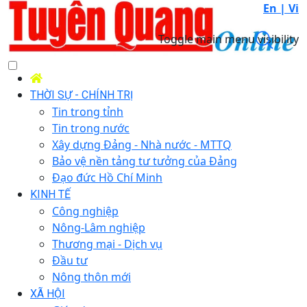
En |
Vi
Toggle main menu visibility
THỜI SỰ - CHÍNH TRỊ
Tin trong tỉnh
Tin trong nước
Xây dựng Đảng - Nhà nước - MTTQ
Bảo vệ nền tảng tư tưởng của Đảng
Đạo đức Hồ Chí Minh
KINH TẾ
Công nghiệp
Nông-Lâm nghiệp
Thương mại - Dịch vụ
Đầu tư
Nông thôn mới
XÃ HỘI