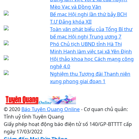
Mèo Vạc và Đồng Văn
Bế mạc Hội nghị lần thứ bảy BCH
T.Ư Đảng khóa XII
Toàn văn phát biểu của Tổng Bí thư
bế mạc Hội nghị Trung ương 7
Phó Chủ tịch UBND tỉnh Hà Thị
Minh Hạnh làm việc tại xã Yên Định
Hội thảo khoa học Cách mạng công
nghệ 4.0
Nghiệm thu Tượng đài Thanh niên
xung phong giai đoạn 1
© 2020
Báo Tuyên Quang Online
- Cơ quan chủ quản:
Tỉnh uỷ tỉnh Tuyên Quang
Giấy phép hoạt động báo điện tử số 140/GP-BTTTT cấp
ngày 17/03/2022
Giám đốc: Mai Đức Thông