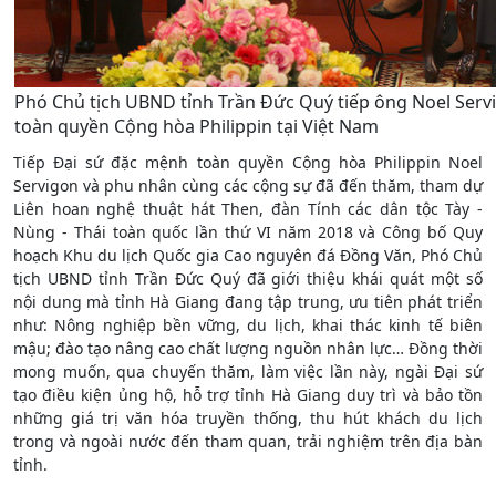
Phó Chủ tịch UBND tỉnh Trần Đức Quý tiếp ông Noel Serv
toàn quyền Cộng hòa Philippin tại Việt Nam
Tiếp Đại sứ đặc mệnh toàn quyền Cộng hòa Philippin Noel
Servigon và phu nhân cùng các cộng sự đã đến thăm, tham dự
Liên hoan nghệ thuật hát Then, đàn Tính các dân tộc Tày -
Nùng - Thái toàn quốc lần thứ VI năm 2018 và Công bố Quy
hoạch Khu du lịch Quốc gia Cao nguyên đá Đồng Văn, Phó Chủ
tịch UBND tỉnh Trần Đức Quý đã giới thiệu khái quát một số
nội dung mà tỉnh Hà Giang đang tập trung, ưu tiên phát triển
như: Nông nghiệp bền vững, du lịch, khai thác kinh tế biên
mậu; đào tạo nâng cao chất lượng nguồn nhân lực… Đồng thời
mong muốn, qua chuyến thăm, làm việc lần này, ngài Đại sứ
tạo điều kiện ủng hộ, hỗ trợ tỉnh Hà Giang duy trì và bảo tồn
những giá trị văn hóa truyền thống, thu hút khách du lịch
trong và ngoài nước đến tham quan, trải nghiệm trên địa bàn
tỉnh.