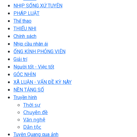
NHỊP SỐNG XỨ TUYÊN
PHÁP LUẬT
Thể thao
THIẾU NHI
Chính sách
Nhịp cầu nhân ái
ỐNG KÍNH PHÓNG VIÊN
Giải trí
Người tốt - Việc tốt
GÓC NHÌN
XÃ LUẬN - VẤN ĐỀ KỲ NÀY
NỀN TẢNG SỐ
Truyền hình
Thời sự
Chuyên đề
Văn nghệ
Dân tộc
Tuyên Quang qua ảnh