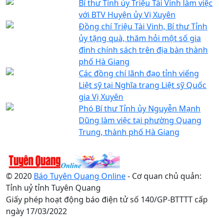
Bí thư Tỉnh ủy Triệu Tài Vinh làm việc
với BTV Huyện ủy Vị Xuyên
Đồng chí Triệu Tài Vinh, Bí thư Tỉnh
ủy tặng quà, thăm hỏi một số gia
đình chính sách trên địa bàn thành
phố Hà Giang
Các đồng chí lãnh đạo tỉnh viếng
Liệt sỹ tại Nghĩa trang Liệt sỹ Quốc
gia Vị Xuyên
Phó Bí thư Tỉnh ủy Nguyễn Mạnh
Dũng làm việc tại phường Quang
Trung, thành phố Hà Giang
© 2020
Báo Tuyên Quang Online
- Cơ quan chủ quản:
Tỉnh uỷ tỉnh Tuyên Quang
Giấy phép hoạt động báo điện tử số 140/GP-BTTTT cấp
ngày 17/03/2022