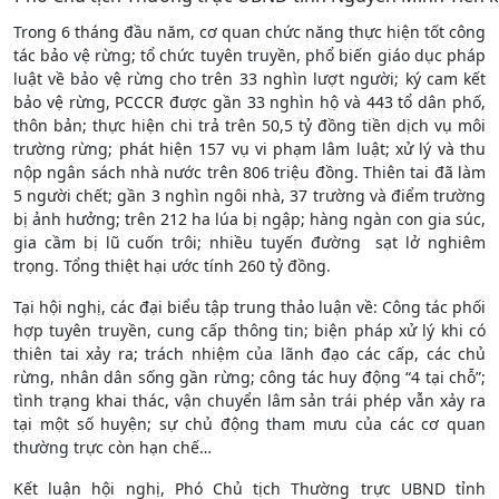
Trong 6 tháng đầu năm, cơ quan chức năng thực hiện tốt công
tác bảo vệ rừng; tổ chức tuyên truyền, phổ biến giáo dục pháp
luật về bảo vệ rừng cho trên 33 nghìn lượt người; ký cam kết
bảo vệ rừng, PCCCR được gần 33 nghìn hộ và 443 tổ dân phố,
thôn bản; thực hiện chi trả trên 50,5 tỷ đồng tiền dịch vụ môi
trường rừng; phát hiện 157 vụ vi phạm lâm luật; xử lý và thu
nộp ngân sách nhà nước trên 806 triệu đồng. Thiên tai đã làm
5 người chết; gần 3 nghìn ngôi nhà, 37 trường và điểm trường
bị ảnh hưởng; trên 212 ha lúa bị ngập; hàng ngàn con gia súc,
gia cầm bị lũ cuốn trôi; nhiều tuyến đường sạt lở nghiêm
trọng. Tổng thiệt hại ước tính 260 tỷ đồng.
Tại hội nghị, các đại biểu tập trung thảo luận về: Công tác phối
hợp tuyên truyền, cung cấp thông tin; biện pháp xử lý khi có
thiên tai xảy ra; trách nhiệm của lãnh đạo các cấp, các chủ
rừng, nhân dân sống gần rừng; công tác huy động “4 tại chỗ”;
tình trạng khai thác, vận chuyển lâm sản trái phép vẫn xảy ra
tại một số huyện; sự chủ động tham mưu của các cơ quan
thường trực còn hạn chế…
Kết luận hội nghị, Phó Chủ tịch Thường trực UBND tỉnh