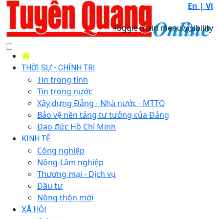
En |
Vi
Toggle main menu visibility
THỜI SỰ - CHÍNH TRỊ
Tin trong tỉnh
Tin trong nước
Xây dựng Đảng - Nhà nước - MTTQ
Bảo vệ nền tảng tư tưởng của Đảng
Đạo đức Hồ Chí Minh
KINH TẾ
Công nghiệp
Nông-Lâm nghiệp
Thương mại - Dịch vụ
Đầu tư
Nông thôn mới
XÃ HỘI