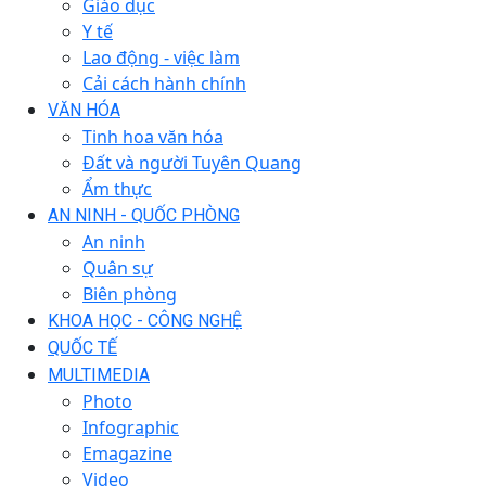
Giáo dục
Y tế
Lao động - việc làm
Cải cách hành chính
VĂN HÓA
Tinh hoa văn hóa
Đất và người Tuyên Quang
Ẩm thực
AN NINH - QUỐC PHÒNG
An ninh
Quân sự
Biên phòng
KHOA HỌC - CÔNG NGHỆ
QUỐC TẾ
MULTIMEDIA
Photo
Infographic
Emagazine
Video