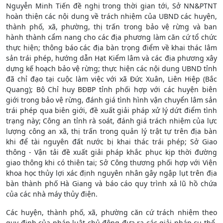
Nguyễn Minh Tiến đề nghị trong thời gian tới, Sở NN&PTNT
hoàn thiện các nội dung về trách nhiệm của UBND các huyện,
thành phố, xã, phường, thị trấn trong bảo vệ rừng và ban
hành thành cẩm nang cho các địa phương làm căn cứ tổ chức
thực hiện; thông báo các địa bàn trọng điểm về khai thác lâm
sản trái phép, hướng dẫn Hạt Kiểm lâm và các địa phương xây
dựng kế hoạch bảo vệ rừng; thực hiện các nội dung UBND tỉnh
đã chỉ đạo tại cuộc làm việc với xã Đức Xuân, Liên Hiệp (Bắc
Quang); Bộ Chỉ huy BĐBP tỉnh phối hợp với các huyện biên
giới trong bảo vệ rừng, đánh giá tình hình vận chuyển lâm sản
trái phép qua biên giới, đề xuất giải pháp xử lý dứt điểm tình
trạng này; Công an tỉnh rà soát, đánh giá trách nhiệm của lực
lượng công an xã, thị trấn trong quản lý trật tự trên địa bàn
khi để tài nguyên đất nước bị khai thác trái phép; Sở Giao
thông - Vận tải đề xuất giải pháp khắc phục kịp thời đường
giao thông khi có thiên tai; Sở Công thương phối hợp với Viện
khoa học thủy lợi xác định nguyên nhân gây ngập lụt trên địa
bàn thành phố Hà Giang và báo cáo quy trình xả lũ hồ chứa
của các nhà máy thủy điện.
Các huyện, thành phố, xã, phường căn cứ trách nhiệm theo
quy định của pháp luật chủ động đưa ra các giải pháp cụ thể,