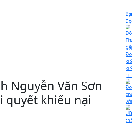
Bạ
Đọc
Đồ
Th
gặ
Đo
ki
ki
(T
nh Nguyễn Văn Sơn
Đo
ch
i quyết khiếu nại
vớ
UB
th