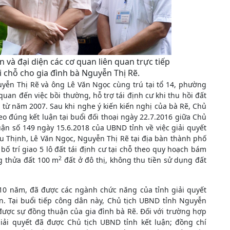
và đại diện các cơ quan liên quan trực tiếp
ại chỗ cho gia đình bà Nguyễn Thị Rẽ.
yễn Thị Rẽ và ông Lê Văn Ngọc cùng trú tại tổ 14, phường
uan đến việc bồi thường, hỗ trợ tái định cư khi thu hồi đất
 từ năm 2007. Sau khi nghe ý kiến kiến nghị của bà Rẽ, Chủ
o đúng kết luận tại buổi đối thoại ngày 22.7.2016 giữa Chủ
ận số 149 ngày 15.6.2018 của UBND tỉnh về việc giải quyết
ữu Thịnh, Lê Văn Ngọc, Nguyễn Thị Rẽ tại địa bàn thành phố
ố trí giao 5 lô đất tái định cư tại chỗ theo quy hoạch bám
2
g thửa đất 100 m
đất ở đô thị, không thu tiền sử dụng đất
 10 năm, đã được các ngành chức năng của tỉnh giải quyết
. Tại buổi tiếp công dân này, Chủ tịch UBND tỉnh Nguyễn
được sự đồng thuận của gia đình bà Rẽ. Đối với trường hợp
iải quyết đã được Chủ tịch UBND tỉnh kết luận; đồng chí