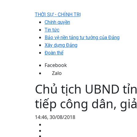
THỜI SỰ - CHÍNH TRỊ
Chính quyền
Tin tức
Bảo vệ nền tảng tư tưởng của Đảng
Xây dựng Đảng
Đoàn thể
Facebook
Zalo
Chủ tịch UBND tỉ
tiếp công dân, giả
14:46, 30/08/2018