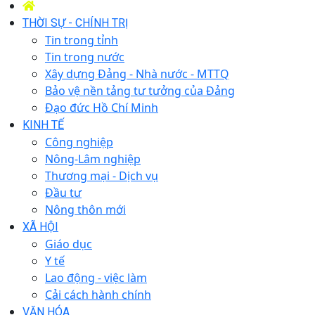
THỜI SỰ - CHÍNH TRỊ
Tin trong tỉnh
Tin trong nước
Xây dựng Đảng - Nhà nước - MTTQ
Bảo vệ nền tảng tư tưởng của Đảng
Đạo đức Hồ Chí Minh
KINH TẾ
Công nghiệp
Nông-Lâm nghiệp
Thương mại - Dịch vụ
Đầu tư
Nông thôn mới
XÃ HỘI
Giáo dục
Y tế
Lao động - việc làm
Cải cách hành chính
VĂN HÓA