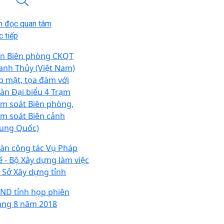
n đọc quan tâm
 tiếp
n Biên phòng CKQT
anh Thủy (Việt Nam)
p mặt, tọa đàm với
àn Đại biểu 4 Trạm
ểm soát Biên phòng,
ểm soát Biên cảnh
rung Quốc)
àn công tác Vụ Pháp
ế - Bộ Xây dựng làm việc
i Sở Xây dựng tỉnh
ND tỉnh họp phiên
áng 8 năm 2018