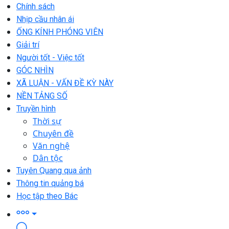
Chính sách
Nhịp cầu nhân ái
ỐNG KÍNH PHÓNG VIÊN
Giải trí
Người tốt - Việc tốt
GÓC NHÌN
XÃ LUẬN - VẤN ĐỀ KỲ NÀY
NỀN TẢNG SỐ
Truyền hình
Thời sự
Chuyên đề
Văn nghệ
Dân tộc
Tuyên Quang qua ảnh
Thông tin quảng bá
Học tập theo Bác