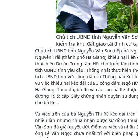
Chủ tịch UBND tỉnh Nguyễn Văn Sơn 
kiểm tra khu đất giao tái định cư t
Chủ tịch UBND tỉnh Nguyễn Văn Sơn tiếp bà Ngu
Nguyễn Trãi (thành phố Hà Giang) khiếu nại liên q
thực hiện Dự án Trung tâm Hội chợ triển lãm tỉnh
tịch UBND tỉnh yêu cầu: Thống nhất thực hiện the
tịch UBND tỉnh với công dân và Thông báo Kết lu
vụ việc khiếu nại kéo dài của 3 công dân: Ngô H
Hà Giang. Theo đó, bà Rẽ và các con bà Rẽ được b
đường 19.5; cấp Giấy chứng nhận quyền sử dụn
cho bà Rẽ…
Vụ việc trên của bà Nguyễn Thị Rẽ kéo dài trên
nhiều lần nhưng chưa nhận được sự đồng thuận
Văn Sơn đã giải quyết dứt điểm vụ việc và nhận 
ông Lê Văn Ngọc chưa nhất trí với biện pháp g