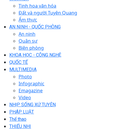
Tinh hoa văn hóa
Đất và người Tuyên Quang
Ẩm thực
AN NINH - QUỐC PHÒNG
An ninh
Quân sự
Biên phòng
KHOA HỌC - CÔNG NGHỆ
QUỐC TẾ
MULTIMEDIA
Photo
Infographic
Emagazine
Video
NHỊP SỐNG XỨ TUYÊN
PHÁP LUẬT
Thể thao
THIẾU NHI