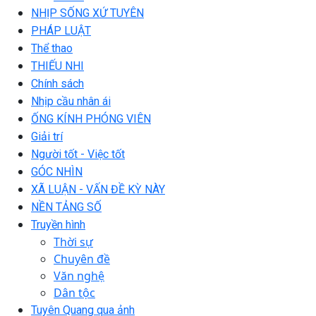
NHỊP SỐNG XỨ TUYÊN
PHÁP LUẬT
Thể thao
THIẾU NHI
Chính sách
Nhịp cầu nhân ái
ỐNG KÍNH PHÓNG VIÊN
Giải trí
Người tốt - Việc tốt
GÓC NHÌN
XÃ LUẬN - VẤN ĐỀ KỲ NÀY
NỀN TẢNG SỐ
Truyền hình
Thời sự
Chuyên đề
Văn nghệ
Dân tộc
Tuyên Quang qua ảnh