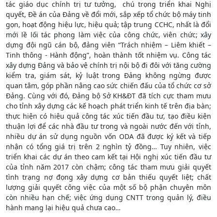
tác giáo dục chính trị tư tưởng, chú trọng triển khai Nghị
quyết, Đề án của Đảng về đổi mới, sắp xếp tổ chức bộ máy tinh
gọn, hoạt động hiệu lực, hiệu quả; tập trung CCHC, nhất là đổi
mới lề lối tác phong làm việc của công chức, viên chức; xây
dựng đội ngũ cán bộ, đảng viên “Trách nhiệm – Liêm khiết –
Tinh thông - Hành động”, hoàn thành tốt nhiệm vụ. Công tác
xây dựng Đảng và bảo vệ chính trị nội bộ đi đôi với tăng cường
kiểm tra, giám sát, kỷ luật trong Đảng không ngừng được
quan tâm, góp phần nâng cao sức chiến đấu của tổ chức cơ sở
Đảng. Cùng với đó, Đảng bộ Sở KH&ĐT đã tích cực tham mưu
cho tỉnh xây dựng các kế hoạch phát triển kinh tế trên địa bàn;
thực hiện có hiệu quả công tác xúc tiến đầu tư, tạo điều kiện
thuận lợi để các nhà đầu tư trong và ngoài nước đến với tỉnh,
nhiều dự án sử dụng nguồn vốn ODA đã được ký kết và tiếp
nhận có tổng giá trị trên 2 nghìn tỷ đồng… Tuy nhiên, việc
triển khai các dự án theo cam kết tại Hội nghị xúc tiến đầu tư
của tỉnh năm 2017 còn chậm; công tác tham mưu giải quyết
tình trạng nợ đọng xây dựng cơ bản thiếu quyết liệt; chất
lượng giải quyết công việc của một số bộ phận chuyên môn
còn nhiều hạn chế; việc ứng dụng CNTT trong quản lý, điều
hành mang lại hiệu quả chưa cao…