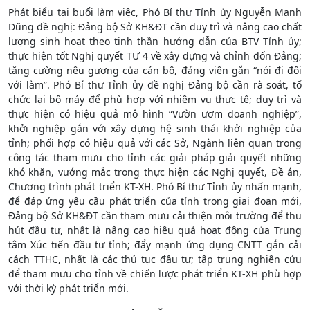
Phát biểu tại buổi làm việc, Phó Bí thư Tỉnh ủy Nguyễn Mạnh
Dũng đề nghị: Đảng bộ Sở KH&ĐT cần duy trì và nâng cao chất
lượng sinh hoạt theo tinh thần hướng dẫn của BTV Tỉnh ủy;
thực hiện tốt Nghị quyết TƯ 4 về xây dựng và chỉnh đốn Đảng;
tăng cường nêu gương của cán bộ, đảng viên gắn “nói đi đôi
với làm”. Phó Bí thư Tỉnh ủy đề nghị Đảng bộ cần rà soát, tổ
chức lại bộ máy để phù hợp với nhiệm vụ thực tế; duy trì và
thực hiện có hiệu quả mô hình “Vườn ươm doanh nghiệp”,
khởi nghiệp gắn với xây dựng hệ sinh thái khởi nghiệp của
tỉnh; phối hợp có hiệu quả với các Sở, Ngành liên quan trong
công tác tham mưu cho tỉnh các giải pháp giải quyết những
khó khăn, vướng mắc trong thực hiện các Nghị quyết, Đề án,
Chương trình phát triển KT-XH. Phó Bí thư Tỉnh ủy nhấn mạnh,
để đáp ứng yêu cầu phát triển của tỉnh trong giai đoạn mới,
Đảng bộ Sở KH&ĐT cần tham mưu cải thiện môi trường để thu
hút đầu tư, nhất là nâng cao hiệu quả hoạt động của Trung
tâm Xúc tiến đầu tư tỉnh; đẩy mạnh ứng dụng CNTT gắn cải
cách TTHC, nhất là các thủ tục đầu tư; tập trung nghiên cứu
để tham mưu cho tỉnh về chiến lược phát triển KT-XH phù hợp
với thời kỳ phát triển mới.