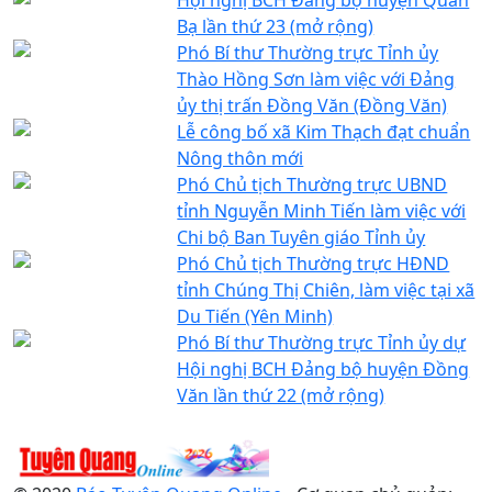
Bạ lần thứ 23 (mở rộng)
Phó Bí thư Thường trực Tỉnh ủy
Thào Hồng Sơn làm việc với Đảng
ủy thị trấn Đồng Văn (Đồng Văn)
Lễ công bố xã Kim Thạch đạt chuẩn
Nông thôn mới
Phó Chủ tịch Thường trực UBND
tỉnh Nguyễn Minh Tiến làm việc với
Chi bộ Ban Tuyên giáo Tỉnh ủy
Phó Chủ tịch Thường trực HĐND
tỉnh Chúng Thị Chiên, làm việc tại xã
Du Tiến (Yên Minh)
Phó Bí thư Thường trực Tỉnh ủy dự
Hội nghị BCH Đảng bộ huyện Đồng
Văn lần thứ 22 (mở rộng)