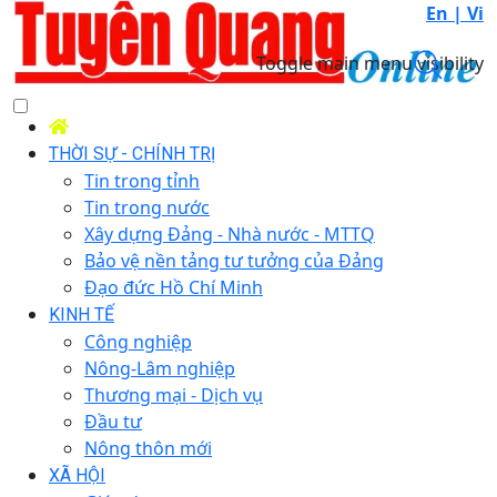
En |
Vi
Toggle main menu visibility
THỜI SỰ - CHÍNH TRỊ
Tin trong tỉnh
Tin trong nước
Xây dựng Đảng - Nhà nước - MTTQ
Bảo vệ nền tảng tư tưởng của Đảng
Đạo đức Hồ Chí Minh
KINH TẾ
Công nghiệp
Nông-Lâm nghiệp
Thương mại - Dịch vụ
Đầu tư
Nông thôn mới
XÃ HỘI