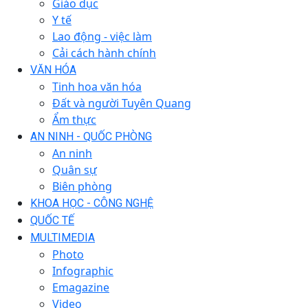
Giáo dục
Y tế
Lao động - việc làm
Cải cách hành chính
VĂN HÓA
Tinh hoa văn hóa
Đất và người Tuyên Quang
Ẩm thực
AN NINH - QUỐC PHÒNG
An ninh
Quân sự
Biên phòng
KHOA HỌC - CÔNG NGHỆ
QUỐC TẾ
MULTIMEDIA
Photo
Infographic
Emagazine
Video