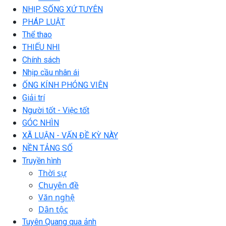
NHỊP SỐNG XỨ TUYÊN
PHÁP LUẬT
Thể thao
THIẾU NHI
Chính sách
Nhịp cầu nhân ái
ỐNG KÍNH PHÓNG VIÊN
Giải trí
Người tốt - Việc tốt
GÓC NHÌN
XÃ LUẬN - VẤN ĐỀ KỲ NÀY
NỀN TẢNG SỐ
Truyền hình
Thời sự
Chuyên đề
Văn nghệ
Dân tộc
Tuyên Quang qua ảnh