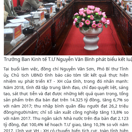
Trưởng Ban Kinh tế T.Ư Nguyễn Văn Bình phát biểu kết luận
Tại buổi làm việc, đồng chí Nguyễn Văn Sơn, Phó Bí thư Tỉnh
ủy, Chủ tịch UBND tỉnh báo cáo tóm tắt kết quả thực hiện
nhiệm vụ phát triển KT - XH của tỉnh, trong đó nhấn mạnh:
Năm 2018, tỉnh đã tập trung lãnh đạo, chỉ đạo quyết liệt, sáng
tạo, sát thực tiễn và đạt được những kết quả quan trọng, tổng
sản phẩm trên địa bàn đạt trên 14.325 tỷ đồng, tăng 6,7% so
với năm 2017; thu nhập bình quân đầu người đạt 26,2 triệu
đồng/người/năm; chỉ số sản xuất công nghiệp tăng 13,8% so
với năm 2017. Thu ngân sách Nhà nước trên địa bàn đạt 2.123
tỷ đồng, đạt 100,4% kế hoạch T.Ư giao, tăng 10,3% so với năm
2017. Lĩnh vực VH - XH có chuyển biến tích cực, toàn tỉnh hiện