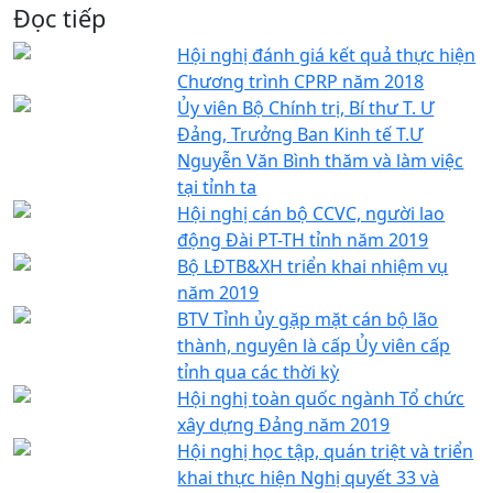
Đọc tiếp
Hội nghị đánh giá kết quả thực hiện
Chương trình CPRP năm 2018
Ủy viên Bộ Chính trị, Bí thư T. Ư
Đảng, Trưởng Ban Kinh tế T.Ư
Nguyễn Văn Bình thăm và làm việc
tại tỉnh ta
Hội nghị cán bộ CCVC, người lao
động Đài PT-TH tỉnh năm 2019
Bộ LĐTB&XH triển khai nhiệm vụ
năm 2019
BTV Tỉnh ủy gặp mặt cán bộ lão
thành, nguyên là cấp Ủy viên cấp
tỉnh qua các thời kỳ
Hội nghị toàn quốc ngành Tổ chức
xây dựng Đảng năm 2019
Hội nghị học tập, quán triệt và triển
khai thực hiện Nghị quyết 33 và