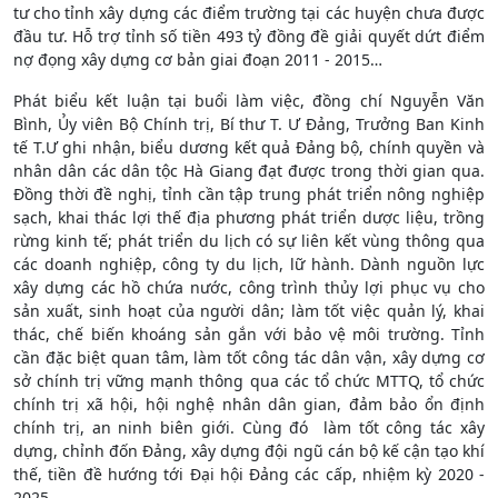
tư cho tỉnh xây dựng các điểm trường tại các huyện chưa được
đầu tư. Hỗ trợ tỉnh số tiền 493 tỷ đồng đề giải quyết dứt điểm
nợ đọng xây dựng cơ bản giai đoạn 2011 - 2015…
Phát biểu kết luận tại buổi làm việc, đồng chí Nguyễn Văn
Bình, Ủy viên Bộ Chính trị, Bí thư T. Ư Đảng, Trưởng Ban Kinh
tế T.Ư ghi nhận, biểu dương kết quả Đảng bộ, chính quyền và
nhân dân các dân tộc Hà Giang đạt được trong thời gian qua.
Đồng thời đề nghị, tỉnh cần tập trung phát triển nông nghiệp
sạch, khai thác lợi thế địa phương phát triển dược liệu, trồng
rừng kinh tế; phát triển du lịch có sự liên kết vùng thông qua
các doanh nghiệp, công ty du lịch, lữ hành. Dành nguồn lực
xây dựng các hồ chứa nước, công trình thủy lợi phục vụ cho
sản xuất, sinh hoạt của người dân; làm tốt việc quản lý, khai
thác, chế biến khoáng sản gắn với bảo vệ môi trường. Tỉnh
cần đặc biệt quan tâm, làm tốt công tác dân vận, xây dựng cơ
sở chính trị vững mạnh thông qua các tổ chức MTTQ, tổ chức
chính trị xã hội, hội nghệ nhân dân gian, đảm bảo ổn định
chính trị, an ninh biên giới. Cùng đó làm tốt công tác xây
dựng, chỉnh đốn Đảng, xây dựng đội ngũ cán bộ kế cận tạo khí
thế, tiền đề hướng tới Đại hội Đảng các cấp, nhiệm kỳ 2020 -
2025.