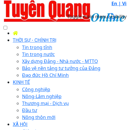
En |
Vi
Toggle main menu visibility
THỜI SỰ - CHÍNH TRỊ
Tin trong tỉnh
Tin trong nước
Xây dựng Đảng - Nhà nước - MTTQ
Bảo vệ nền tảng tư tưởng của Đảng
Đạo đức Hồ Chí Minh
KINH TẾ
Công nghiệp
Nông-Lâm nghiệp
Thương mại - Dịch vụ
Đầu tư
Nông thôn mới
XÃ HỘI