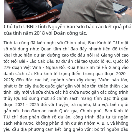
Chủ tịch UBND tỉnh Nguyễn Văn Sơn báo cáo kết quả phát 
của tỉnh năm 2018 với Đoàn công tác.
Tỉnh ta cũng đã kiến nghị với Chính phủ, Ban Kinh tế T.Ư một
số nội dung như: Quan tâm chỉ đạo đẩy nhanh tiến độ triển
khai thực hiện dự án đường cao tốc đấu nối Hà Giang với cao
tốc Nội Bài - Lào Cai; Đầu tư dự án cải tạo Quốc lộ 4C, Quốc lộ
279 đoạn Việt Vinh - Nghĩa Đô. Đưa Khu kinh tế Hà Giang vào
danh sách các Khu kinh tế trọng điểm trong giai đoạn 2020 -
2025; đôn đốc các bộ, ngành sớm xây dựng “Vườn bảo tồn,
phát triển cây thuốc quốc gia” gắn với bảo tồn thiên thiên của
tỉnh, xây mới và sửa chữa các hồ chứa nước gắn các công trình
thủy lợi. Bổ sung một số chính sách mang tính đặc thù giai
đoạn 2021 - 2025 đối với huyện, xã nghèo, khu vực biên giới
gắn với bảo đảm an ninh Quốc gia; Chính phủ, Ban Kinh tế
T.Ư chỉ đạo phân định rõ dự án, công trình đầu tư từ ngân
sách Nhà nước, không phân định dự án nhóm A, B, C và không
yêu cầu địa phương cam kết lồng ghép vốn; bố trí nguồn đầu