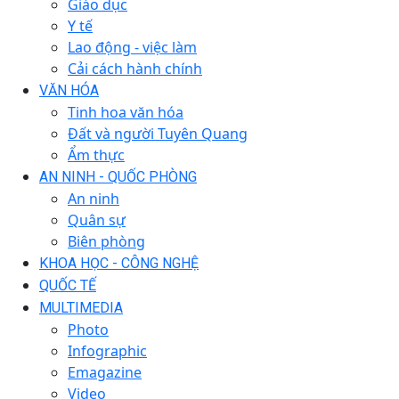
Giáo dục
Y tế
Lao động - việc làm
Cải cách hành chính
VĂN HÓA
Tinh hoa văn hóa
Đất và người Tuyên Quang
Ẩm thực
AN NINH - QUỐC PHÒNG
An ninh
Quân sự
Biên phòng
KHOA HỌC - CÔNG NGHỆ
QUỐC TẾ
MULTIMEDIA
Photo
Infographic
Emagazine
Video