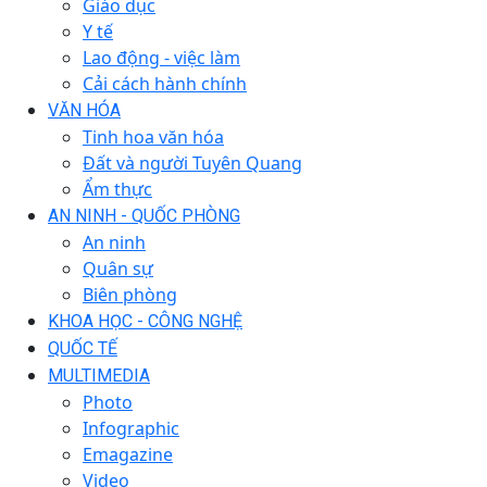
Giáo dục
Y tế
Lao động - việc làm
Cải cách hành chính
VĂN HÓA
Tinh hoa văn hóa
Đất và người Tuyên Quang
Ẩm thực
AN NINH - QUỐC PHÒNG
An ninh
Quân sự
Biên phòng
KHOA HỌC - CÔNG NGHỆ
QUỐC TẾ
MULTIMEDIA
Photo
Infographic
Emagazine
Video