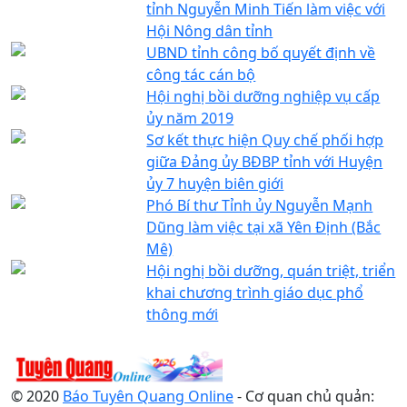
tỉnh Nguyễn Minh Tiến làm việc với
Hội Nông dân tỉnh
UBND tỉnh công bố quyết định về
công tác cán bộ
Hội nghị bồi dưỡng nghiệp vụ cấp
ủy năm 2019
Sơ kết thực hiện Quy chế phối hợp
giữa Đảng ủy BĐBP tỉnh với Huyện
ủy 7 huyện biên giới
Phó Bí thư Tỉnh ủy Nguyễn Mạnh
Dũng làm việc tại xã Yên Định (Bắc
Mê)
Hội nghị bồi dưỡng, quán triệt, triển
khai chương trình giáo dục phổ
thông mới
© 2020
Báo Tuyên Quang Online
- Cơ quan chủ quản: