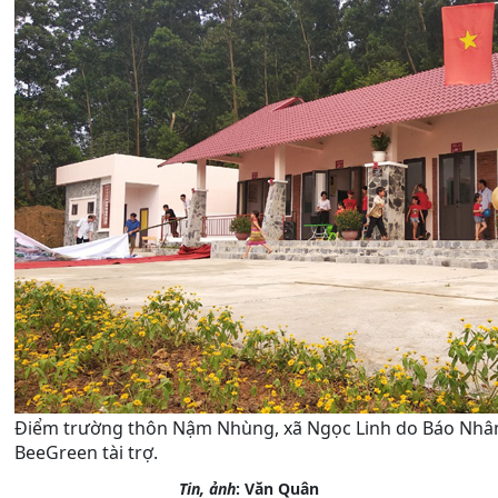
Điểm trường thôn Nậm Nhùng, xã Ngọc Linh do Báo Nhân
BeeGreen tài trợ.
Tin, ảnh
:
Văn Quân