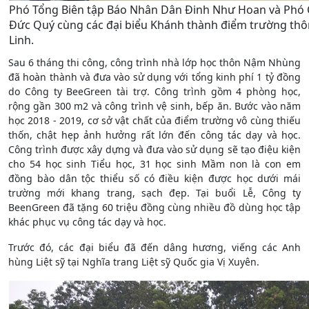
Phó Tổng Biên tập Báo Nhân Dân Đinh Như Hoan và Phó 
Đức Quý cùng các đại biểu Khánh thành điểm trường th
Linh.
Sau 6 tháng thi công, công trình nhà lớp học thôn Nậm Nhùng
đã hoàn thành và đưa vào sử dụng với tổng kinh phí 1 tỷ đồng
do Công ty BeeGreen tài trợ. Công trình gồm 4 phòng học,
rộng gần 300 m2 và công trình vệ sinh, bếp ăn. Bước vào năm
học 2018 - 2019, cơ sở vật chất của điểm trường vô cùng thiếu
thốn, chật hẹp ảnh hưởng rất lớn đến công tác dạy và học.
Công trình được xây dựng và đưa vào sử dụng sẽ tạo điệu kiện
cho 54 học sinh Tiểu học, 31 học sinh Mầm non là con em
đồng bào dân tộc thiểu số có điều kiện được học dưới mái
trường mới khang trang, sạch đẹp. Tại buổi Lễ, Công ty
BeenGreen đã tặng 60 triệu đồng cùng nhiều đồ dùng học tập
khác phục vụ công tác dạy và học.
Trước đó, các đại biểu đã đến dâng hương, viếng các Anh
hùng Liệt sỹ tại Nghĩa trang Liệt sỹ Quốc gia Vị Xuyên.