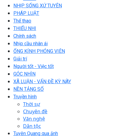
NHỊP SỐNG XỨ TUYÊN
PHÁP LUẬT
Thể thao
THIẾU NHI
Chính sách
Nhịp cầu nhân ái
ỐNG KÍNH PHÓNG VIÊN
Giải trí
Người tốt - Việc tốt
GÓC NHÌN
XÃ LUẬN - VẤN ĐỀ KỲ NÀY
NỀN TẢNG SỐ
Truyền hình
Thời sự
Chuyên đề
Văn nghệ
Dân tộc
Tuyên Quang qua ảnh