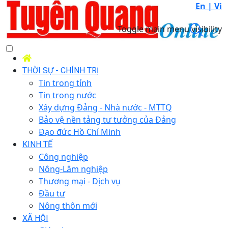
En |
Vi
Toggle main menu visibility
THỜI SỰ - CHÍNH TRỊ
Tin trong tỉnh
Tin trong nước
Xây dựng Đảng - Nhà nước - MTTQ
Bảo vệ nền tảng tư tưởng của Đảng
Đạo đức Hồ Chí Minh
KINH TẾ
Công nghiệp
Nông-Lâm nghiệp
Thương mại - Dịch vụ
Đầu tư
Nông thôn mới
XÃ HỘI