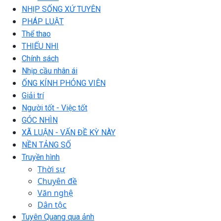
NHỊP SỐNG XỨ TUYÊN
PHÁP LUẬT
Thể thao
THIẾU NHI
Chính sách
Nhịp cầu nhân ái
ỐNG KÍNH PHÓNG VIÊN
Giải trí
Người tốt - Việc tốt
GÓC NHÌN
XÃ LUẬN - VẤN ĐỀ KỲ NÀY
NỀN TẢNG SỐ
Truyền hình
Thời sự
Chuyên đề
Văn nghệ
Dân tộc
Tuyên Quang qua ảnh