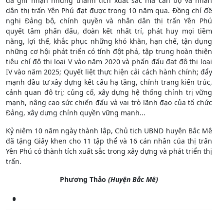
đã ghi nhận những thành tích xuất sắc mà cán bộ và nhân
dân thị trấn Yên Phú đạt được trong 10 năm qua. Đồng chí đề
nghị Đảng bộ, chính quyền và nhân dân thị trấn Yên Phú
quyết tâm phấn đấu, đoàn kết nhất trí, phát huy mọi tiềm
năng, lợi thế, khắc phục những khó khăn, hạn chế, tận dụng
những cơ hội phát triển có tính đột phá, tập trung hoàn thiện
tiêu chí đô thị loại V vào năm 2020 và phấn đấu đạt đô thị loại
IV vào năm 2025; Quyết liệt thực hiện cải cách hành chính; đẩy
mạnh đầu tư xây dựng kết cấu hạ tầng, chỉnh trang kiến trúc,
cảnh quan đô trị; củng cố, xây dựng hệ thống chính trị vững
mạnh, nâng cao sức chiến đấu và vai trò lãnh đạo của tổ chức
Đảng, xây dựng chính quyền vững mạnh...
Kỷ niệm 10 năm ngày thành lập, Chủ tịch UBND huyện Bắc Mê
đã tặng Giấy khen cho 11 tập thể và 16 cán nhân của thị trấn
Yên Phú có thành tích xuất sắc trong xây dựng và phát triển thị
trấn.
Phương Thảo
(Huyện Bắc Mê)