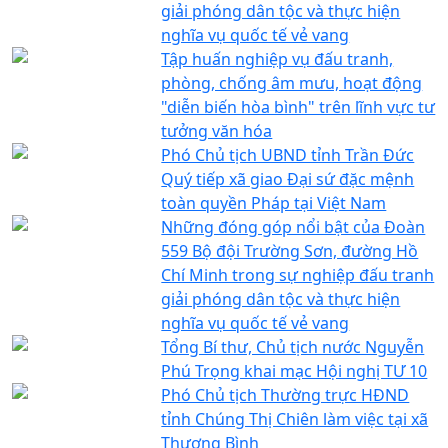
giải phóng dân tộc và thực hiện
nghĩa vụ quốc tế vẻ vang
Tập huấn nghiệp vụ đấu tranh,
phòng, chống âm mưu, hoạt động
"diễn biến hòa bình" trên lĩnh vực tư
tưởng văn hóa
Phó Chủ tịch UBND tỉnh Trần Đức
Quý tiếp xã giao Đại sứ đặc mệnh
toàn quyền Pháp tại Việt Nam
Những đóng góp nổi bật của Đoàn
559 Bộ đội Trường Sơn, đường Hồ
Chí Minh trong sự nghiệp đấu tranh
giải phóng dân tộc và thực hiện
nghĩa vụ quốc tế vẻ vang
Tổng Bí thư, Chủ tịch nước Nguyễn
Phú Trọng khai mạc Hội nghị TƯ 10
Phó Chủ tịch Thường trực HĐND
tỉnh Chúng Thị Chiên làm việc tại xã
Thượng Bình