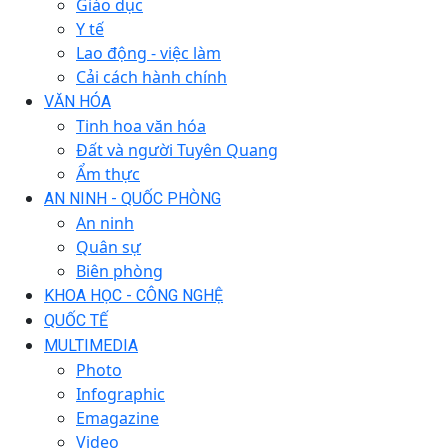
Giáo dục
Y tế
Lao động - việc làm
Cải cách hành chính
VĂN HÓA
Tinh hoa văn hóa
Đất và người Tuyên Quang
Ẩm thực
AN NINH - QUỐC PHÒNG
An ninh
Quân sự
Biên phòng
KHOA HỌC - CÔNG NGHỆ
QUỐC TẾ
MULTIMEDIA
Photo
Infographic
Emagazine
Video