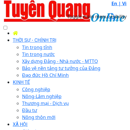
En |
Vi
Toggle main menu visibility
THỜI SỰ - CHÍNH TRỊ
Tin trong tỉnh
Tin trong nước
Xây dựng Đảng - Nhà nước - MTTQ
Bảo vệ nền tảng tư tưởng của Đảng
Đạo đức Hồ Chí Minh
KINH TẾ
Công nghiệp
Nông-Lâm nghiệp
Thương mại - Dịch vụ
Đầu tư
Nông thôn mới
XÃ HỘI