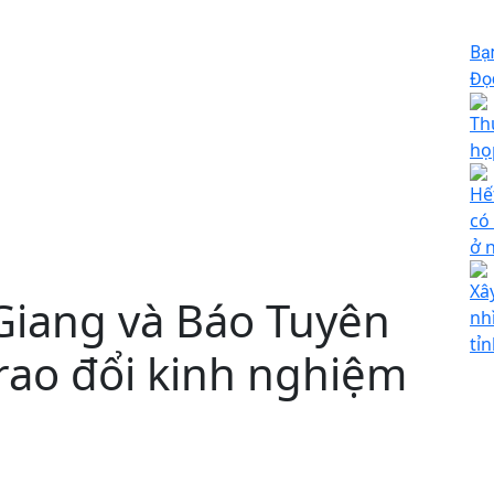
Bạ
Đọc
Th
họ
Hế
có
ở 
Xâ
Giang và Báo Tuyên
nh
tỉ
rao đổi kinh nghiệm