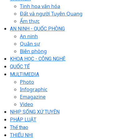
Tinh hoa văn hóa
Đất và người Tuyên Quang
Ẩm thực
AN NINH - QUỐC PHÒNG
An ninh
Quân sự
Biên phòng
KHOA HỌC - CÔNG NGHỆ
QUỐC TẾ
MULTIMEDIA
Photo
Infographic
Emagazine
Video
NHỊP SỐNG XỨ TUYÊN
PHÁP LUẬT
Thể thao
THIẾU NHI