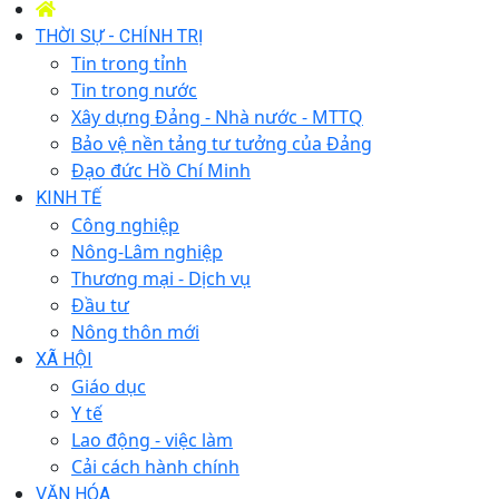
THỜI SỰ - CHÍNH TRỊ
Tin trong tỉnh
Tin trong nước
Xây dựng Đảng - Nhà nước - MTTQ
Bảo vệ nền tảng tư tưởng của Đảng
Đạo đức Hồ Chí Minh
KINH TẾ
Công nghiệp
Nông-Lâm nghiệp
Thương mại - Dịch vụ
Đầu tư
Nông thôn mới
XÃ HỘI
Giáo dục
Y tế
Lao động - việc làm
Cải cách hành chính
VĂN HÓA