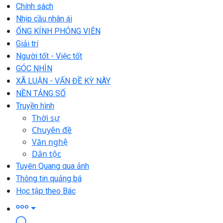
Chính sách
Nhịp cầu nhân ái
ỐNG KÍNH PHÓNG VIÊN
Giải trí
Người tốt - Việc tốt
GÓC NHÌN
XÃ LUẬN - VẤN ĐỀ KỲ NÀY
NỀN TẢNG SỐ
Truyền hình
Thời sự
Chuyên đề
Văn nghệ
Dân tộc
Tuyên Quang qua ảnh
Thông tin quảng bá
Học tập theo Bác