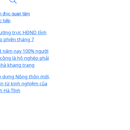
n đọc quan tâm
 tiếp
ường trực HĐND tỉnh
p phiên tháng 7
t năm nay 100% người
 công là hộ nghèo phải
nhà khang trang
y dựng Nông thôn mới,
ìn từ kinh nghiệm của
nh Hà Tĩnh