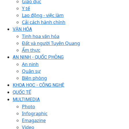
Giáo dục
Y tế
Lao động - việc làm
Cải cách hành chính
VĂN HÓA
Tinh hoa văn hóa
Đất và người Tuyên Quang
Ẩm thực
AN NINH - QUỐC PHÒNG
An ninh
Quân sự
Biên phòng
KHOA HỌC - CÔNG NGHỆ
QUỐC TẾ
MULTIMEDIA
Photo
Infographic
Emagazine
Video