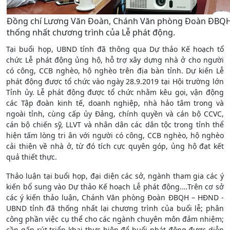
Đồng chí Lương Văn Đoàn, Chánh Văn phòng Đoàn ĐBQH
thống nhất chương trình của Lễ phát động.
Tại buổi họp, UBND tỉnh đã thông qua Dự thảo Kế hoạch tổ
chức Lễ phát động ủng hộ, hỗ trợ xây dựng nhà ở cho người
có công, CCB nghèo, hộ nghèo trên địa bàn tỉnh. Dự kiến Lễ
phát động được tổ chức vào ngày 28.9.2019 tại Hội trường lớn
Tỉnh ủy. Lễ phát động được tổ chức nhằm kêu gọi, vận động
các Tập đoàn kinh tế, doanh nghiệp, nhà hảo tâm trong và
ngoài tỉnh, cùng cấp ủy Đảng, chính quyền và cán bộ CCVC,
cán bộ chiến sỹ, LLVT và nhân dân các dân tộc trong tỉnh thể
hiện tấm lòng tri ân với người có công, CCB nghèo, hộ nghèo
cải thiện về nhà ở, từ đó tích cực quyên góp, ủng hộ đạt kết
quả thiết thực.
Thảo luận tại buổi họp, đại diện các sở, ngành tham gia các ý
kiến bổ sung vào Dự thảo Kế hoạch Lễ phát động.…Trên cơ sở
các ý kiến thảo luận, Chánh Văn phòng Đoàn ĐBQH – HĐND -
UBND tỉnh đã thống nhất lại chương trình của buổi lễ; phân
công phần việc cụ thể cho các ngành chuyên môn đảm nhiệm;
cần gấp rút triển khai thực hiện để buổi phát động được diễn