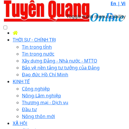
En |
Vi
Toggle main menu visibility
THỜI SỰ - CHÍNH TRỊ
Tin trong tỉnh
Tin trong nước
Xây dựng Đảng - Nhà nước - MTTQ
Bảo vệ nền tảng tư tưởng của Đảng
Đạo đức Hồ Chí Minh
KINH TẾ
Công nghiệp
Nông-Lâm nghiệp
Thương mại - Dịch vụ
Đầu tư
Nông thôn mới
XÃ HỘI