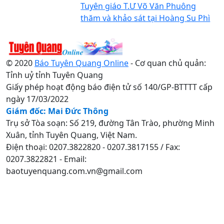
Tuyên giáo T.Ư Võ Văn Phuông
thăm và khảo sát tại Hoàng Su Phì
© 2020
Báo Tuyên Quang Online
- Cơ quan chủ quản:
Tỉnh uỷ tỉnh Tuyên Quang
Giấy phép hoạt động báo điện tử số 140/GP-BTTTT cấp
ngày 17/03/2022
Giám đốc: Mai Đức Thông
Trụ sở Tòa soạn: Số 219, đường Tân Trào, phường Minh
Xuân, tỉnh Tuyên Quang, Việt Nam.
Điện thoại: 0207.3822820 - 0207.3817155 / Fax:
0207.3822821 - Email:
baotuyenquang.com.vn@gmail.com