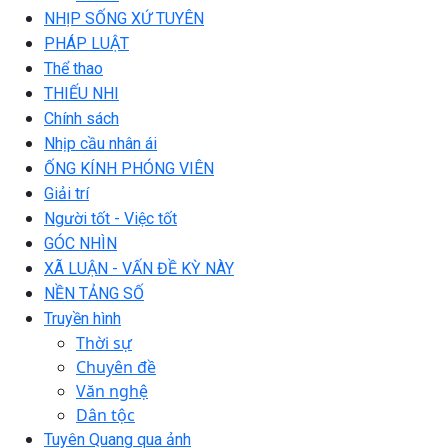
NHỊP SỐNG XỨ TUYÊN
PHÁP LUẬT
Thể thao
THIẾU NHI
Chính sách
Nhịp cầu nhân ái
ỐNG KÍNH PHÓNG VIÊN
Giải trí
Người tốt - Việc tốt
GÓC NHÌN
XÃ LUẬN - VẤN ĐỀ KỲ NÀY
NỀN TẢNG SỐ
Truyền hình
Thời sự
Chuyên đề
Văn nghệ
Dân tộc
Tuyên Quang qua ảnh