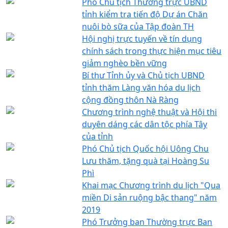
Phó Chủ tịch Thường trực UBND
tỉnh kiểm tra tiến độ Dự án Chăn
nuôi bò sữa của Tập đoàn TH
Hội nghị trực tuyến về tín dụng
chính sách trong thực hiện mục tiêu
giảm nghèo bền vững
Bí thư Tỉnh ủy và Chủ tịch UBND
tỉnh thăm Làng văn hóa du lịch
cộng đồng thôn Nà Ràng
Chương trình nghệ thuật và Hội thi
duyên dáng các dân tộc phía Tây
của tỉnh
Phó Chủ tịch Quốc hội Uông Chu
Lưu thăm, tặng quà tại Hoàng Su
Phì
Khai mạc Chương trình du lịch "Qua
miền Di sản ruộng bậc thang" năm
2019
Phó Trưởng ban Thường trực Ban