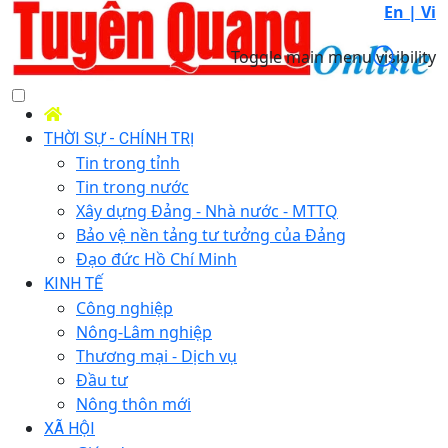
En |
Vi
Toggle main menu visibility
THỜI SỰ - CHÍNH TRỊ
Tin trong tỉnh
Tin trong nước
Xây dựng Đảng - Nhà nước - MTTQ
Bảo vệ nền tảng tư tưởng của Đảng
Đạo đức Hồ Chí Minh
KINH TẾ
Công nghiệp
Nông-Lâm nghiệp
Thương mại - Dịch vụ
Đầu tư
Nông thôn mới
XÃ HỘI