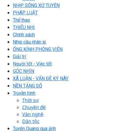
NHỊP SỐNG XỨ TUYÊN
PHÁP LUẬT
Thể thao
THIẾU NHI
Chính sách
Nhịp cầu nhân ái
ỐNG KÍNH PHÓNG VIÊN
Giải trí
Người tốt - Việc tốt
GÓC NHÌN
XÃ LUẬN - VẤN ĐỀ KỲ NÀY
NỀN TẢNG SỐ
Truyền hình
Thời sự
Chuyên đề
Văn nghệ
Dân tộc
Tuyên Quang qua ảnh