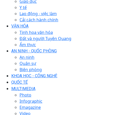
Giáo dục
Y tế
Lao động - việc làm
Cải cách hành chính
VĂN HÓA
Tinh hoa văn hóa
Đất và người Tuyên Quang
Ẩm thực
AN NINH - QUỐC PHÒNG
An ninh
Quân sự
Biên phòng
KHOA HỌC - CÔNG NGHỆ
QUỐC TẾ
MULTIMEDIA
Photo
Infographic
Emagazine
Video