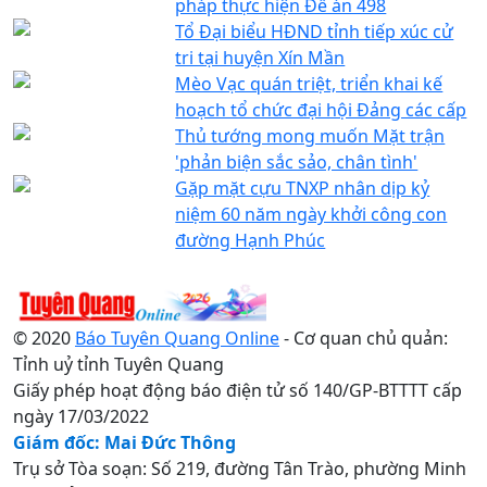
pháp thực hiện Đề án 498
Tổ Đại biểu HĐND tỉnh tiếp xúc cử
tri tại huyện Xín Mần
Mèo Vạc quán triệt, triển khai kế
hoạch tổ chức đại hội Đảng các cấp
Thủ tướng mong muốn Mặt trận
'phản biện sắc sảo, chân tình'
Gặp mặt cựu TNXP nhân dịp kỷ
niệm 60 năm ngày khởi công con
đường Hạnh Phúc
© 2020
Báo Tuyên Quang Online
- Cơ quan chủ quản:
Tỉnh uỷ tỉnh Tuyên Quang
Giấy phép hoạt động báo điện tử số 140/GP-BTTTT cấp
ngày 17/03/2022
Giám đốc: Mai Đức Thông
Trụ sở Tòa soạn: Số 219, đường Tân Trào, phường Minh