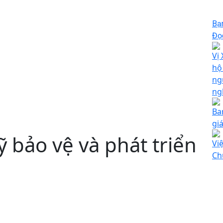
Bạ
Đọc
Vị
hộ
ng
ng
Ba
gi
 bảo vệ và phát triển
Vi
Ch