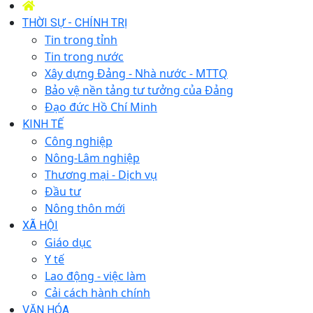
THỜI SỰ - CHÍNH TRỊ
Tin trong tỉnh
Tin trong nước
Xây dựng Đảng - Nhà nước - MTTQ
Bảo vệ nền tảng tư tưởng của Đảng
Đạo đức Hồ Chí Minh
KINH TẾ
Công nghiệp
Nông-Lâm nghiệp
Thương mại - Dịch vụ
Đầu tư
Nông thôn mới
XÃ HỘI
Giáo dục
Y tế
Lao động - việc làm
Cải cách hành chính
VĂN HÓA