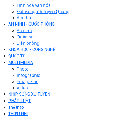
Tinh hoa văn hóa
Đất và người Tuyên Quang
Ẩm thực
AN NINH - QUỐC PHÒNG
An ninh
Quân sự
Biên phòng
KHOA HỌC - CÔNG NGHỆ
QUỐC TẾ
MULTIMEDIA
Photo
Infographic
Emagazine
Video
NHỊP SỐNG XỨ TUYÊN
PHÁP LUẬT
Thể thao
THIẾU NHI