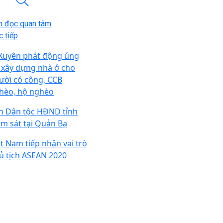
n đọc quan tâm
 tiếp
 Xuyên phát động ủng
 xây dựng nhà ở cho
ười có công, CCB
hèo, hộ nghèo
n Dân tộc HĐND tỉnh
ám sát tại Quản Bạ
ệt Nam tiếp nhận vai trò
ủ tịch ASEAN 2020