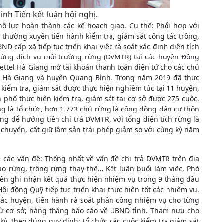
h Tiến kết luận hội nghị.
nỗ lực hoàn thành các kế hoạch giao. Cụ thể: Phối hợp với
hường xuyên tiến hành kiểm tra, giám sát công tác trồng,
D cấp xã tiếp tục triển khai việc rà soát xác định diện tích
 ứng dịch vụ môi trường rừng (DVMTR) tại các huyện Đồng
ettel Hà Giang mở tài khoản thanh toán điện tử cho các chủ
hố Hà Giang và huyện Quang Bình. Trong năm 2019 đã thực
 kiểm tra, giám sát được thực hiện nghiêm túc tại 11 huyện,
phố thực hiện kiểm tra, giám sát tại cơ sở được 275 cuộc.
ừng là tổ chức, hơn 1.773 chủ rừng là cộng đồng dân cư thôn
ng để hưởng tiền chi trả DVMTR, với tổng diện tích rừng là
chuyển, cất giữ lâm sản trái phép giảm so với cùng kỳ năm
ận các vấn đề: Thống nhất về vấn đề chi trả DVMTR trên địa
ao rừng, trồng rừng thay thế… Kết luận buổi làm việc, Phó
ến ghi nhận kết quả thực hiện nhiệm vụ trong 9 tháng đầu
i đồng Quỹ tiếp tục triển khai thực hiện tốt các nhiệm vụ.
 các huyện, tiến hành rà soát phân công nhiệm vụ cho từng
 từ cơ sở; hàng tháng báo cáo về UBND tỉnh. Tham nưu cho
kỳ, theo đúng quy định; tổ chức các cuộc kiểm tra giám sát