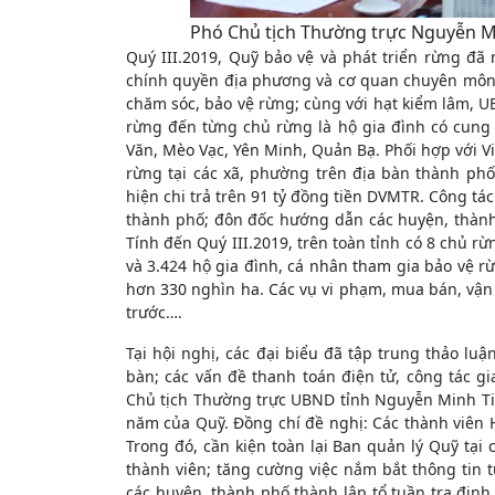
Phó Chủ tịch Thường trực Nguyễn Min
Quý III.2019, Quỹ bảo vệ và phát triển rừng đã 
chính quyền địa phương và cơ quan chuyên môn t
chăm sóc, bảo vệ rừng; cùng với hạt kiểm lâm, UBN
rừng đến từng chủ rừng là hộ gia đình có cung
Văn, Mèo Vạc, Yên Minh, Quản Bạ. Phối hợp với Vi
rừng tại các xã, phường trên địa bàn thành p
hiện chi trả trên 91 tỷ đồng tiền DVMTR. Công tác
thành phố; đôn đốc hướng dẫn các huyện, thành 
Tính đến Quý III.2019, trên toàn tỉnh có 8 chủ r
và 3.424 hộ gia đình, cá nhân tham gia bảo vệ rừ
hơn 330 nghìn ha. Các vụ vi phạm, mua bán, vận 
trước….
Tại hội nghị, các đại biểu đã tập trung thảo lu
bàn; các vấn đề thanh toán điện tử, công tác gi
Chủ tịch Thường trực UBND tỉnh Nguyễn Minh Ti
năm của Quỹ. Đồng chí đề nghị: Các thành viên Hộ
Trong đó, cần kiện toàn lại Ban quản lý Quỹ tại
thành viên; tăng cường việc nắm bắt thông tin
các huyện, thành phố thành lập tổ tuần tra định 