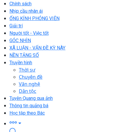
Chính sách
Nhịp cầu nhân ái
ỐNG KÍNH PHÓNG VIÊN
Giải trí
Người tốt - Việc tốt
GÓC NHÌN
XÃ LUẬN - VẤN ĐỀ KỲ NÀY
NỀN TẢNG SỐ
Truyền hình
Thời sự
Chuyên đề
Văn nghệ
Dân tộc
Tuyên Quang qua ảnh
Thông tin quảng bá
Học tập theo Bác