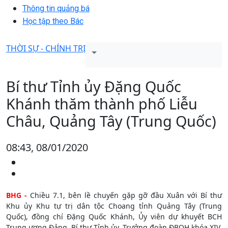
Thông tin quảng bá
Học tập theo Bác
THỜI SỰ - CHÍNH TRỊ
Bí thư Tỉnh ủy Đặng Quốc
Khánh thăm thành phố Liễu
Châu, Quảng Tây (Trung Quốc)
08:43, 08/01/2020
BHG -
Chiều 7.1, bên lề chuyến gặp gỡ đầu Xuân với Bí thư
Khu ủy Khu tự trị dân tộc Choang tỉnh Quảng Tây (Trung
Quốc), đồng chí Đặng Quốc Khánh, Ủy viên dự khuyết BCH
Trung ương Đảng, Bí thư Tỉnh ủy, Trưởng đoàn ĐBQH khóa XIV,