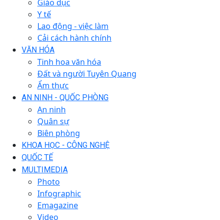
Giáo dục
Y tế
Lao động - việc làm
Cải cách hành chính
VĂN HÓA
Tinh hoa văn hóa
Đất và người Tuyên Quang
Ẩm thực
AN NINH - QUỐC PHÒNG
An ninh
Quân sự
Biên phòng
KHOA HỌC - CÔNG NGHỆ
QUỐC TẾ
MULTIMEDIA
Photo
Infographic
Emagazine
Video