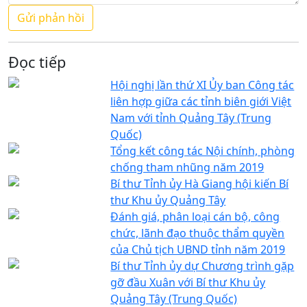
Đọc tiếp
Hội nghị lần thứ XI Ủy ban Công tác
liên hợp giữa các tỉnh biên giới Việt
Nam với tỉnh Quảng Tây (Trung
Quốc)
Tổng kết công tác Nội chính, phòng
chống tham nhũng năm 2019
Bí thư Tỉnh ủy Hà Giang hội kiến Bí
thư Khu ủy Quảng Tây
Đánh giá, phân loại cán bộ, công
chức, lãnh đạo thuộc thẩm quyền
của Chủ tịch UBND tỉnh năm 2019
Bí thư Tỉnh ủy dự Chương trình gặp
gỡ đầu Xuân với Bí thư Khu ủy
Quảng Tây (Trung Quốc)