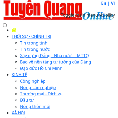
En |
Vi
Toggle main menu visibility
THỜI SỰ - CHÍNH TRỊ
Tin trong tỉnh
Tin trong nước
Xây dựng Đảng - Nhà nước - MTTQ
Bảo vệ nền tảng tư tưởng của Đảng
Đạo đức Hồ Chí Minh
KINH TẾ
Công nghiệp
Nông-Lâm nghiệp
Thương mại - Dịch vụ
Đầu tư
Nông thôn mới
XÃ HỘI