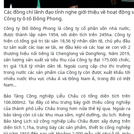
Các đồng chí lãnh đạo tỉnh nghe giới thiệu về hoạt động s
Công ty ô-tô Đông Phong.
Công ty ôtô Đông Phong là công ty cổ phần vốn nhà nước,
được thành lập năm 1954, với diện tích trên 245ha. Công ty
hiện có tổng giá trị tài sản 18,56 tỷ nhân dân tệ, chủ yếu đầu
tư sản xuất các loại xe tải, xe đầu kéo và các loại xe con với 2
thương hiệu nổi tiếng là Chenglong và Dongfeng. Năm 2019,
sản lượng sản xuất và tiêu thụ của Công ty đạt 175.000 chiếc,
trị giá 19,8 tỷ nhân dân tệ. Ngoài cung cấp cho thị trường
trong nước các sản phẩm của Công ty còn được xuất khẩu tới
nhiều nước khu vực châu Á và Đông Nam Á, trong đó có Việt
Nam…
Bảo Tàng Công nghiệp Liễu Châu có tổng diện tích trên
106.000m2. Tại đây có khu trưng bày giới thiệu công nghiệp
của thành phố Liễu Châu trong hơn nửa thế kỷ qua. Ngoài ra
bảo tàng còn có các khu mua sắm, nghỉ dưỡng, du lịch. Riêng
Bảo tàng Lịch sử công nghiệp Liễu Châu được xây dựng trên
diện tích 1,1ha, trưng bày các sản phẩm, thiết bị công nghiệp
từ năm 1910 đến nay với khoảng 2.000 mẫu vật như ô tô, máy