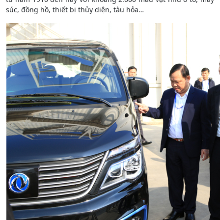
súc, đồng hồ, thiết bị thủy diện, tàu hỏa…