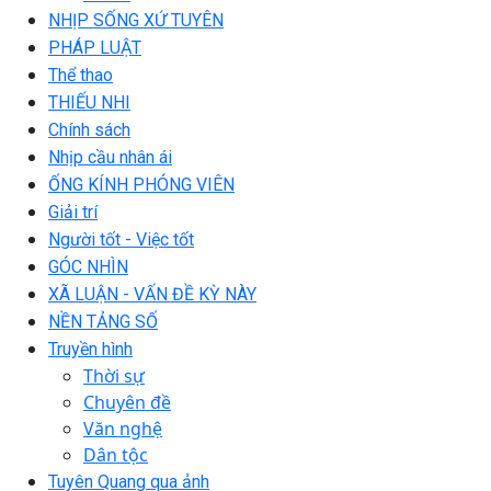
NHỊP SỐNG XỨ TUYÊN
PHÁP LUẬT
Thể thao
THIẾU NHI
Chính sách
Nhịp cầu nhân ái
ỐNG KÍNH PHÓNG VIÊN
Giải trí
Người tốt - Việc tốt
GÓC NHÌN
XÃ LUẬN - VẤN ĐỀ KỲ NÀY
NỀN TẢNG SỐ
Truyền hình
Thời sự
Chuyên đề
Văn nghệ
Dân tộc
Tuyên Quang qua ảnh