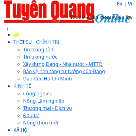
En |
Vi
Toggle main menu visibility
THỜI SỰ - CHÍNH TRỊ
Tin trong tỉnh
Tin trong nước
Xây dựng Đảng - Nhà nước - MTTQ
Bảo vệ nền tảng tư tưởng của Đảng
Đạo đức Hồ Chí Minh
KINH TẾ
Công nghiệp
Nông-Lâm nghiệp
Thương mại - Dịch vụ
Đầu tư
Nông thôn mới
XÃ HỘI