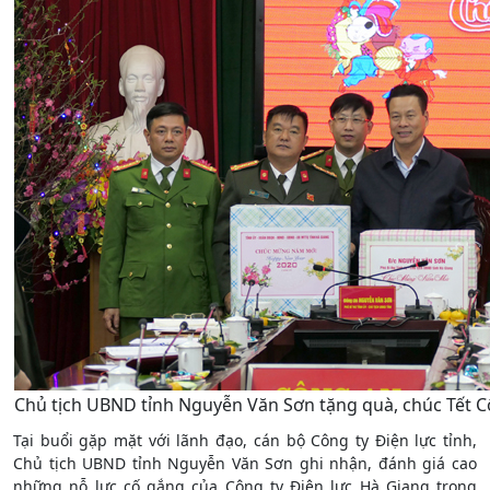
Chủ tịch UBND tỉnh Nguyễn Văn Sơn tặng quà, chúc Tết C
Tại buổi gặp mặt với lãnh đạo, cán bộ Công ty Điện lực tỉnh,
Chủ tịch UBND tỉnh Nguyễn Văn Sơn ghi nhận, đánh giá cao
những nỗ lực cố gắng của Công ty Điện lực Hà Giang trong