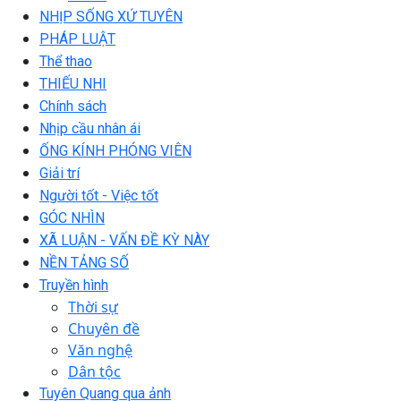
NHỊP SỐNG XỨ TUYÊN
PHÁP LUẬT
Thể thao
THIẾU NHI
Chính sách
Nhịp cầu nhân ái
ỐNG KÍNH PHÓNG VIÊN
Giải trí
Người tốt - Việc tốt
GÓC NHÌN
XÃ LUẬN - VẤN ĐỀ KỲ NÀY
NỀN TẢNG SỐ
Truyền hình
Thời sự
Chuyên đề
Văn nghệ
Dân tộc
Tuyên Quang qua ảnh