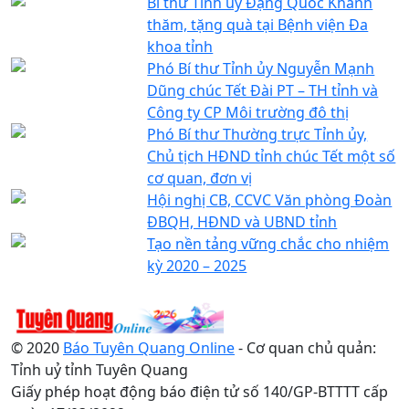
Bí thư Tỉnh ủy Đặng Quốc Khánh
thăm, tặng quà tại Bệnh viện Đa
khoa tỉnh
Phó Bí thư Tỉnh ủy Nguyễn Mạnh
Dũng chúc Tết Đài PT – TH tỉnh và
Công ty CP Môi trường đô thị
Phó Bí thư Thường trực Tỉnh ủy,
Chủ tịch HĐND tỉnh chúc Tết một số
cơ quan, đơn vị
Hội nghị CB, CCVC Văn phòng Đoàn
ĐBQH, HĐND và UBND tỉnh
Tạo nền tảng vững chắc cho nhiệm
kỳ 2020 – 2025
© 2020
Báo Tuyên Quang Online
- Cơ quan chủ quản:
Tỉnh uỷ tỉnh Tuyên Quang
Giấy phép hoạt động báo điện tử số 140/GP-BTTTT cấp