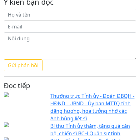
Ý kiến bạn đọc
Đọc tiếp
Thường trực Tỉnh ủy - Đoàn ĐBQH -
HĐND - UBND - Ủy ban MTTQ tỉnh
dâng hương, hoa tưởng nhớ các
Anh hùng liệt sĩ
Bí thư Tỉnh ủy thăm, tặng quà cán
bộ, chiến sĩ BCH Quân sự tỉnh