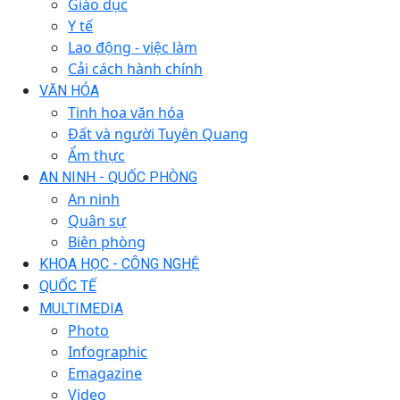
Giáo dục
Y tế
Lao động - việc làm
Cải cách hành chính
VĂN HÓA
Tinh hoa văn hóa
Đất và người Tuyên Quang
Ẩm thực
AN NINH - QUỐC PHÒNG
An ninh
Quân sự
Biên phòng
KHOA HỌC - CÔNG NGHỆ
QUỐC TẾ
MULTIMEDIA
Photo
Infographic
Emagazine
Video