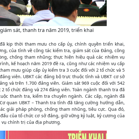
 giám sát, thanh tra năm 2019, triển khai
đã kịp thời tham mưu cho cấp ủy, chính quyền triển khai,
ng, của tỉnh về công tác kiểm tra, giám sát của Đảng, công
 phòng, chống tham nhũng; thực hiện hiệu quả các nhiệm vụ
trình, kế hoạch năm 2019 đề ra, cũng như các nhiệm vụ cấp
tham mưu giúp cấp ủy kiểm tra 3 cuộc đối với 2 tổ chức và 5
7 đảng viên. UBKT các đảng bộ trực thuộc tỉnh và UBKT cơ sở
đảng và trên 1.700 đảng viên. Giám sát 969 cuộc đối với 542
t 2 tổ chức đảng và 274 đảng viên. Toàn ngành thanh tra đã
 cuộc thanh tra, kiểm tra chuyên ngành. Các cấp, ngành đã
, Cơ quan UBKT – Thanh tra tỉnh đã tăng cường hướng dẫn,
các giải pháp phòng, chống tham nhũng, tiêu cực. Qua đó,
đấu của tổ chức cơ sở đảng, giữ vững kỷ luật, kỷ cương của
 vụ chính trị của địa phương.