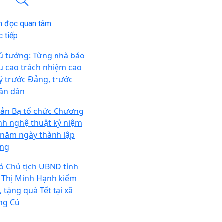
n đọc quan tâm
 tiếp
ủ tướng: Từng nhà báo
u cao trách nhiệm cao
ý trước Đảng, trước
ân dân
ản Bạ tổ chức Chương
ình nghệ thuật kỷ niệm
 năm ngày thành lập
ng
ó Chủ tịch UBND tỉnh
 Thị Minh Hạnh kiểm
, tặng quà Tết tại xã
ng Cú