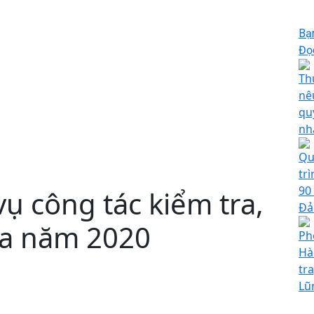
Bạ
Đọc
Th
nê
qu
nh
Qu
tr
90
vụ công tác kiểm tra,
Đả
ra năm 2020
Ph
Hà
tra
Lũ