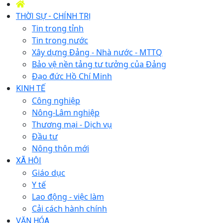
THỜI SỰ - CHÍNH TRỊ
Tin trong tỉnh
Tin trong nước
Xây dựng Đảng - Nhà nước - MTTQ
Bảo vệ nền tảng tư tưởng của Đảng
Đạo đức Hồ Chí Minh
KINH TẾ
Công nghiệp
Nông-Lâm nghiệp
Thương mại - Dịch vụ
Đầu tư
Nông thôn mới
XÃ HỘI
Giáo dục
Y tế
Lao động - việc làm
Cải cách hành chính
VĂN HÓA