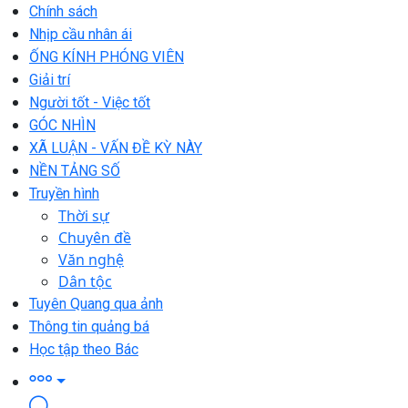
Chính sách
Nhịp cầu nhân ái
ỐNG KÍNH PHÓNG VIÊN
Giải trí
Người tốt - Việc tốt
GÓC NHÌN
XÃ LUẬN - VẤN ĐỀ KỲ NÀY
NỀN TẢNG SỐ
Truyền hình
Thời sự
Chuyên đề
Văn nghệ
Dân tộc
Tuyên Quang qua ảnh
Thông tin quảng bá
Học tập theo Bác