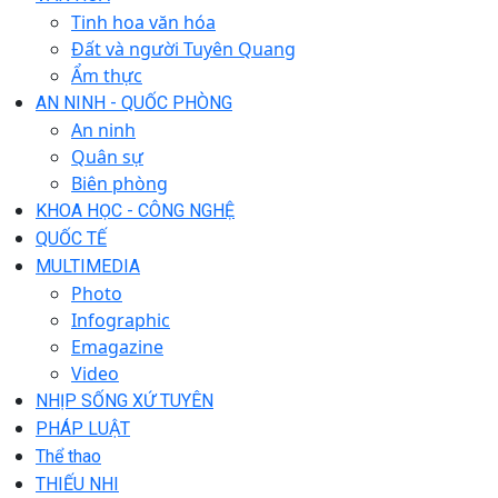
Tinh hoa văn hóa
Đất và người Tuyên Quang
Ẩm thực
AN NINH - QUỐC PHÒNG
An ninh
Quân sự
Biên phòng
KHOA HỌC - CÔNG NGHỆ
QUỐC TẾ
MULTIMEDIA
Photo
Infographic
Emagazine
Video
NHỊP SỐNG XỨ TUYÊN
PHÁP LUẬT
Thể thao
THIẾU NHI