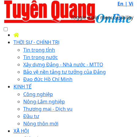
En |
Vi
Toggle main menu visibility
THỜI SỰ - CHÍNH TRỊ
Tin trong tỉnh
Tin trong nước
Xây dựng Đảng - Nhà nước - MTTQ
Bảo vệ nền tảng tư tưởng của Đảng
Đạo đức Hồ Chí Minh
KINH TẾ
Công nghiệp
Nông-Lâm nghiệp
Thương mại - Dịch vụ
Đầu tư
Nông thôn mới
XÃ HỘI