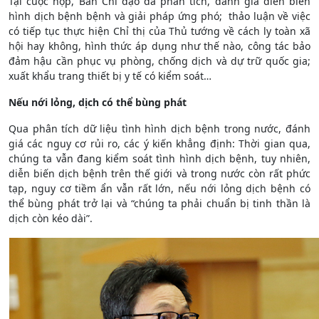
Tại cuộc họp, Ban Chỉ đạo đã phân tích, đánh giá diễn biến
hình dịch bệnh bệnh và giải pháp ứng phó; thảo luận về việc
có tiếp tục thực hiện Chỉ thị của Thủ tướng về cách ly toàn xã
hội hay không, hình thức áp dụng như thế nào, công tác bảo
đảm hậu cần phục vụ phòng, chống dịch và dự trữ quốc gia;
xuất khẩu trang thiết bị y tế có kiểm soát…
Nếu nới lỏng, dịch có thể bùng phát
Qua phân tích dữ liệu tình hình dịch bệnh trong nước, đánh
giá các nguy cơ rủi ro, các ý kiến khẳng định: Thời gian qua,
chúng ta vẫn đang kiểm soát tình hình dịch bệnh, tuy nhiên,
diễn biến dịch bệnh trên thế giới và trong nước còn rất phức
tạp, nguy cơ tiềm ẩn vẫn rất lớn, nếu nới lỏng dịch bệnh có
thể bùng phát trở lại và “chúng ta phải chuẩn bị tinh thần là
dịch còn kéo dài”.