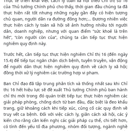
Thực tế triển khai việc cách ly toàn xã hội theo Chỉ thị số 16
của Thủ tướng Chính phủ cho thấy, thời gian đầu chúng ta đã
thực hiện rất tốt nhưng những ngày gần đây có hiện tượng
chủ quan, người dân ra đường đông hơn;… Đương nhiên việc
thực hiện cách ly toàn xã hội sẽ ảnh hưởng nhiều tới người
dân, doanh nghiệp, nhưng với quan điểm “sức khoẻ là trên
hết”, “còn người còn của”, chúng ta cần tiếp tục thực hiện
nghiêm quy định này.
Trước hết, cần tiếp tục thực hiện nghiêm Chỉ thị 16 (đến ngày
15.4) để tiếp tục ngăn chặn dịch bệnh, tuyên truyền, vận động
để người dân thực hiện nghiêm quy định về cách ly xã hội;
đồng thời xử lý nghiêm các trường hợp vi phạm.
Ban Chỉ đạo đã tập trung phân tích và thống nhất sau khi Chỉ
thị 16 hết hiệu lực sẽ đề xuất Thủ tướng Chính phủ ban hành
chỉ thị mới trong đó quán triệt tiếp tục thực hiện nghiêm các
giải pháp phòng, chống dịch từ ban đầu, đặc biệt là đeo khẩu
trang, giữ khoảng cách khi tiếp xúc, củng cố các quy định về
truy vết ca bệnh. Đối với việc cách ly, giãn cách xã hội, các ý
kiến cho rằng cần kiến nghị các giải pháp cụ thể, chi tiết hơn,
có tính đến yếu tố địa phương, nhóm đối tượng, ngành nghề