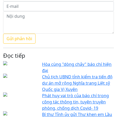
Đọc tiếp
Hòa cùng "dòng chảy" báo chí hiện
đại
Chủ tịch UBND tỉnh kiểm tra tiến độ
dự án mở rộng Nghĩa trang Liệt sỹ
Quốc gia Vị Xuyên
Phát huy vai trò của báo chí trong
công tác thông tin, tuyên truyền
phòng, chống dịch Covid- 19
Bí thư Tỉnh ủy gửi Thư khen em Lầu