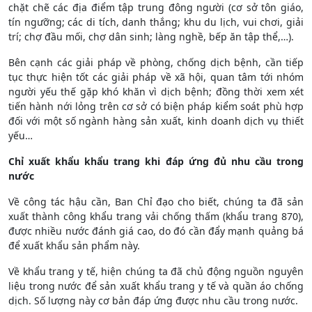
chặt chẽ các địa điểm tập trung đông người (cơ sở tôn giáo,
tín ngưỡng; các di tích, danh thắng; khu du lịch, vui chơi, giải
trí; chợ đầu mối, chợ dân sinh; làng nghề, bếp ăn tập thể,…).
Bên cạnh các giải pháp về phòng, chống dịch bệnh, cần tiếp
tục thực hiện tốt các giải pháp về xã hội, quan tâm tới nhóm
người yếu thế gặp khó khăn vì dịch bệnh; đồng thời xem xét
tiến hành nới lỏng trên cơ sở có biện pháp kiểm soát phù hợp
đối với một số ngành hàng sản xuất, kinh doanh dịch vụ thiết
yếu…
Chỉ xuất khẩu khẩu trang khi đáp ứng đủ nhu cầu trong
nước
Về công tác hậu cần, Ban Chỉ đạo cho biết, chúng ta đã sản
xuất thành công khẩu trang vải chống thấm (khẩu trang 870),
được nhiều nước đánh giá cao, do đó cần đẩy mạnh quảng bá
để xuất khẩu sản phẩm này.
Về khẩu trang y tế, hiện chúng ta đã chủ động nguồn nguyên
liệu trong nước để sản xuất khẩu trang y tế và quần áo chống
dịch. Số lượng này cơ bản đáp ứng được nhu cầu trong nước.