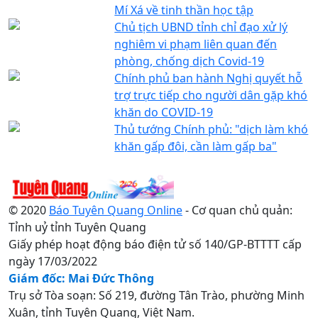
Mí Xá về tinh thần học tập
Chủ tịch UBND tỉnh chỉ đạo xử lý
nghiêm vi phạm liên quan đến
phòng, chống dịch Covid-19
Chính phủ ban hành Nghị quyết hỗ
trợ trực tiếp cho người dân gặp khó
khăn do COVID-19
Thủ tướng Chính phủ: "dịch làm khó
khăn gấp đôi, cần làm gấp ba"
© 2020
Báo Tuyên Quang Online
- Cơ quan chủ quản:
Tỉnh uỷ tỉnh Tuyên Quang
Giấy phép hoạt động báo điện tử số 140/GP-BTTTT cấp
ngày 17/03/2022
Giám đốc: Mai Đức Thông
Trụ sở Tòa soạn: Số 219, đường Tân Trào, phường Minh
Xuân, tỉnh Tuyên Quang, Việt Nam.