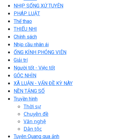
NHỊP SỐNG XỨ TUYÊN
PHÁP LUẬT
Thể thao
THIẾU NHI
Chính sách
Nhịp cầu nhân ái
ỐNG KÍNH PHÓNG VIÊN
Giải trí
Người tốt - Việc tốt
GÓC NHÌN
XÃ LUẬN - VẤN ĐỀ KỲ NÀY
NỀN TẢNG SỐ
Truyền hình
Thời sự
Chuyên đề
Văn nghệ
Dân tộc
Tuyên Quang qua ảnh