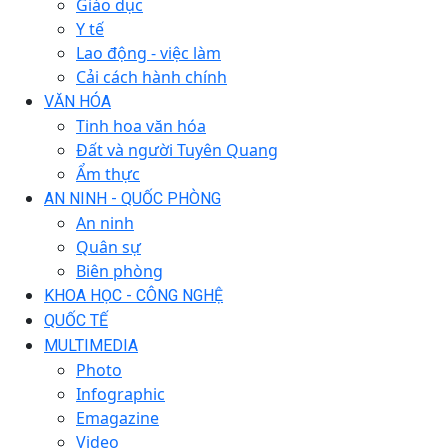
Giáo dục
Y tế
Lao động - việc làm
Cải cách hành chính
VĂN HÓA
Tinh hoa văn hóa
Đất và người Tuyên Quang
Ẩm thực
AN NINH - QUỐC PHÒNG
An ninh
Quân sự
Biên phòng
KHOA HỌC - CÔNG NGHỆ
QUỐC TẾ
MULTIMEDIA
Photo
Infographic
Emagazine
Video