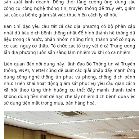
sản xuất kinh doanh. Đồng thời tăng cường ứng dụng các
công cụ công nghệ thông tin, truyền thông để truy vết, giám
sát các ca bệnh; giám sát việc thực hiện cách ly xã hội.
Ban Chỉ đạo yêu cầu tất cả các địa phương có bộ phận cập
nhật dữ liệu dịch bệnh thống nhất để hình thành hệ thống dữ
liệu trong cả nước, phân nhóm những tỉnh, thành phố có nguy
cơ cao, nguy cơ thấp. Tổ chức các tổ truy vết ở cả Trung ương
lẫn địa phương luôn sẵn sàng làm nhiệm vụ khi có ca nhiễm.
Liên quan đến nội dung này, lãnh đạo Bộ Thông tin và Truyền
thông, VNPT, Viettel cũng đề xuất các giải pháp đẩy mạnh ứng
dụng công nghệ thông tin phục vụ phòng, chống dịch bệnh
như: Triển khai hoạt động giám sát phục vụ yêu cầu giãn cách
xã hội theo từng tình huống cụ thể; đẩy mạnh thanh toán
không dùng tiền mặt để hạn chế lây nhiễm dịch bệnh qua việc
sử dụng tiền mặt trong mua, bán hàng hoá.