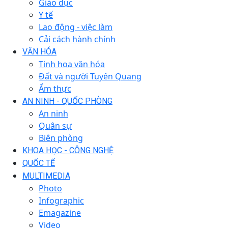
Giáo dục
Y tế
Lao động - việc làm
Cải cách hành chính
VĂN HÓA
Tinh hoa văn hóa
Đất và người Tuyên Quang
Ẩm thực
AN NINH - QUỐC PHÒNG
An ninh
Quân sự
Biên phòng
KHOA HỌC - CÔNG NGHỆ
QUỐC TẾ
MULTIMEDIA
Photo
Infographic
Emagazine
Video