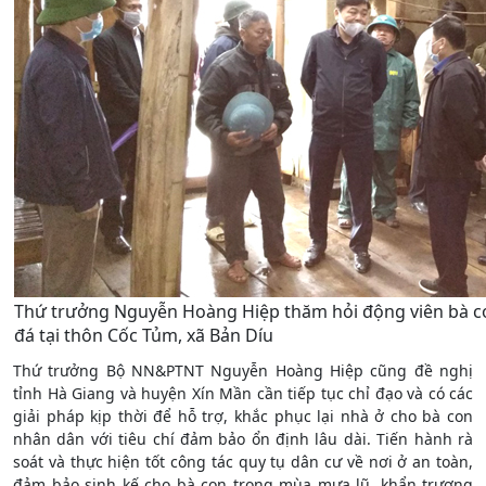
Thứ trưởng Nguyễn Hoàng Hiệp thăm hỏi động viên bà co
đá tại thôn Cốc Tủm, xã Bản Díu
Thứ trưởng Bộ NN&PTNT Nguyễn Hoàng Hiệp cũng đề nghị
tỉnh Hà Giang và huyện Xín Mần cần tiếp tục chỉ đạo và có các
giải pháp kịp thời để hỗ trợ, khắc phục lại nhà ở cho bà con
nhân dân với tiêu chí đảm bảo ổn định lâu dài. Tiến hành rà
soát và thực hiện tốt công tác quy tụ dân cư về nơi ở an toàn,
đảm bảo sinh kế cho bà con trong mùa mưa lũ, khẩn trương