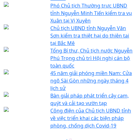
Phó Chủ tịch Thường trực UBND
tỉnh Nguyễn Minh Tiến kiểm tra vụ
Xuân tại Vị Xuyên
Chủ tịch UBND tỉnh Nguyễn Văn
Sơn kiểm tra thiệt hại do thiên tai
tại Bắc Mê
Tổng Bí thư, Chủ tịch nước Nguyễn
Phú Trọng chủ trì Hội nghị cán bộ
toàn quốc
45 năm giải phóng miền Nam: Cửa
ngõ Sài Gòn những ngày tháng 4
lịch sử
Bàn giải pháp phát triển cây cam,
quýt và cải tạo vườn tạp
Công điện của Chủ tịch UBND tỉnh
về việc triển khai các biện pháp
phòng, chống dịch Covid-19