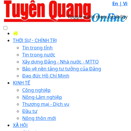
En |
Vi
Toggle main menu visibility
THỜI SỰ - CHÍNH TRỊ
Tin trong tỉnh
Tin trong nước
Xây dựng Đảng - Nhà nước - MTTQ
Bảo vệ nền tảng tư tưởng của Đảng
Đạo đức Hồ Chí Minh
KINH TẾ
Công nghiệp
Nông-Lâm nghiệp
Thương mại - Dịch vụ
Đầu tư
Nông thôn mới
XÃ HỘI