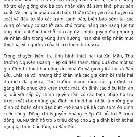
hỗ trợ cây giống cho bà con nhân dân để sớm khôi phục sản
xuất. Về các giải pháp cảnh báo, Thứ trưởng yêu cầu huyện rà
soát và đầu tư lắp các trạm cảnh báo, biển báo sớm tại các
vùng có nguy cơ sạt lở cao, chú trọng nâng cao năng lực tự
ứng phó, chỉ đạo tại chỗ của cấp ủy, chính quyền địa phương
và nhân dân trong vùng ảnh hưởng, hạn chế thấp nhất mức
thiệt hại về người và của khi có thiên tai xay ra.
Trong chuyến kiểm tra tình hình thiệt hại tại Xín Mần, Thứ
trưởng Nguyễn Hoàng Hiệp đã đến thăm, tặng quà cho một số
gia đình bị thiệt hại nặng do mưa đá và giông lốc tại xã Bản
Díu. Chia sẻ với những khó khăn mà các gia đình bị thiệt hại
do mưa đá gây ra, Thứ trưởng mong rằng các gia đình cố
gắng khắc phục khó khăn trước mắt, ổn định các điều kiện ăn
ở; đối với cấp ủy chính quyền cần có các biện pháp hỗ trợ
trước mắt cho những gia đình bị thiệt hại, nhất là những gia
đình có hoàn cảnh đặc biệt khó khăn để bà con sớm ổn định
cuộc sống. Đồng chí Nguyễn Hoàng Hiệp đã hỗ trợ 5 triệu
đồng, UBND tỉnh hộ trợ 5 triệu đồng cho 2 gia đình bị thiệt hại
nặng tại thôn Cốc Tủm, xã Bản Díu.