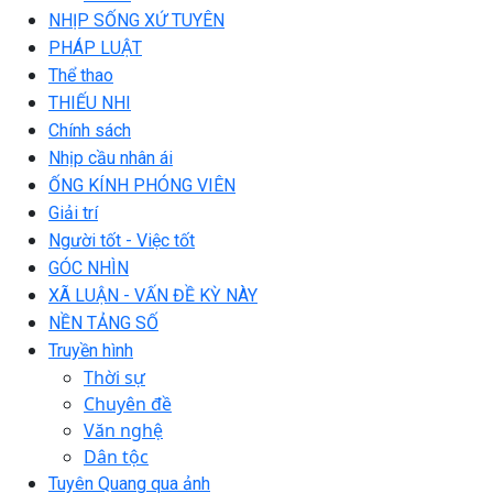
NHỊP SỐNG XỨ TUYÊN
PHÁP LUẬT
Thể thao
THIẾU NHI
Chính sách
Nhịp cầu nhân ái
ỐNG KÍNH PHÓNG VIÊN
Giải trí
Người tốt - Việc tốt
GÓC NHÌN
XÃ LUẬN - VẤN ĐỀ KỲ NÀY
NỀN TẢNG SỐ
Truyền hình
Thời sự
Chuyên đề
Văn nghệ
Dân tộc
Tuyên Quang qua ảnh