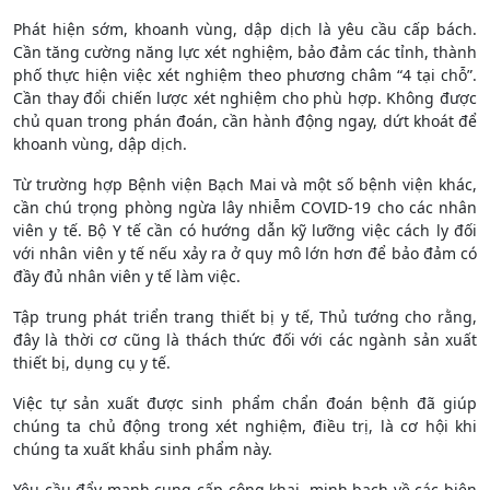
Phát hiện sớm, khoanh vùng, dập dịch là yêu cầu cấp bách.
Cần tăng cường năng lực xét nghiệm, bảo đảm các tỉnh, thành
phố thực hiện việc xét nghiệm theo phương châm “4 tại chỗ”.
Cần thay đổi chiến lược xét nghiệm cho phù hợp. Không được
chủ quan trong phán đoán, cần hành động ngay, dứt khoát để
khoanh vùng, dập dịch.
Từ trường hợp Bệnh viện Bạch Mai và một số bệnh viện khác,
cần chú trọng phòng ngừa lây nhiễm COVID-19 cho các nhân
viên y tế. Bộ Y tế cần có hướng dẫn kỹ lưỡng việc cách ly đối
với nhân viên y tế nếu xảy ra ở quy mô lớn hơn để bảo đảm có
đầy đủ nhân viên y tế làm việc.
Tập trung phát triển trang thiết bị y tế, Thủ tướng cho rằng,
đây là thời cơ cũng là thách thức đối với các ngành sản xuất
thiết bị, dụng cụ y tế.
Việc tự sản xuất được sinh phẩm chẩn đoán bệnh đã giúp
chúng ta chủ động trong xét nghiệm, điều trị, là cơ hội khi
chúng ta xuất khẩu sinh phẩm này.
Yêu cầu đẩy mạnh cung cấp công khai, minh bạch về các biện