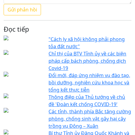
Đọc tiếp
"Cách ly xã hội không phải phong
tỏa đất nước"
Chỉ thị của BTV Tỉnh ủy về các biện
pháp cấp bách phòng, chống dịch
Covid-19
Đổi mới, đáp ứng nhiệm vụ đào tạo,
bồi dưỡng, nghiên cứu khoa học và
tổng kết thực tiễn
Thông điệp của Thủ tướng về chủ
đề 'Đoàn kết chống COVID-19'
Các tỉnh, thành phía Bắc tăng cường
phòng, chống sinh vật gây hại cây
trồng vụ Đông – Xuân
Bí thư Tỉnh ủy Đặng Quốc Khánh và