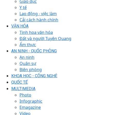
Giáo dục
Y tế
Lao động - việc làm
Cải cách hành chính
VĂN HÓA
Tinh hoa văn hóa
Đất và người Tuyên Quang
Ẩm thực
AN NINH - QUỐC PHÒNG
An ninh
Quân sự
Biên phòng
KHOA HỌC - CÔNG NGHỆ
QUỐC TẾ
MULTIMEDIA
Photo
Infographic
Emagazine
Video