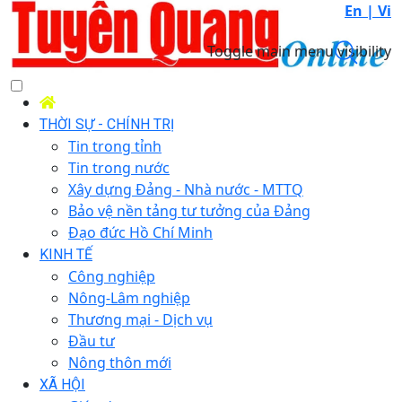
En |
Vi
Toggle main menu visibility
THỜI SỰ - CHÍNH TRỊ
Tin trong tỉnh
Tin trong nước
Xây dựng Đảng - Nhà nước - MTTQ
Bảo vệ nền tảng tư tưởng của Đảng
Đạo đức Hồ Chí Minh
KINH TẾ
Công nghiệp
Nông-Lâm nghiệp
Thương mại - Dịch vụ
Đầu tư
Nông thôn mới
XÃ HỘI