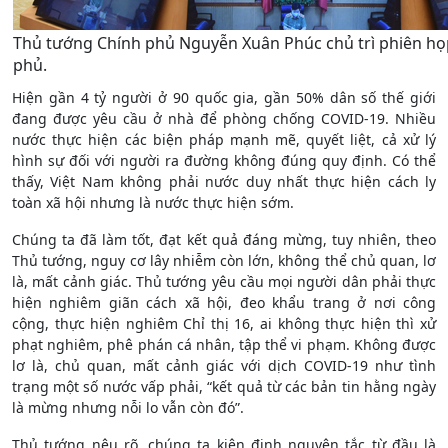
Thủ tướng Chính phủ Nguyễn Xuân Phúc chủ trì phiên h
phủ.
Hiện gần 4 tỷ người ở 90 quốc gia, gần 50% dân số thế giới
đang được yêu cầu ở nhà để phòng chống COVID-19. Nhiều
nước thực hiện các biện pháp mạnh mẽ, quyết liệt, cả xử lý
hình sự đối với người ra đường không đúng quy định. Có thể
thấy, Việt Nam không phải nước duy nhất thực hiện cách ly
toàn xã hội nhưng là nước thực hiện sớm.
Chúng ta đã làm tốt, đạt kết quả đáng mừng, tuy nhiên, theo
Thủ tướng, nguy cơ lây nhiễm còn lớn, không thể chủ quan, lơ
là, mất cảnh giác. Thủ tướng yêu cầu mọi người dân phải thực
hiện nghiêm giãn cách xã hội, đeo khẩu trang ở nơi công
cộng, thực hiện nghiêm Chỉ thị 16, ai không thực hiện thì xử
phạt nghiêm, phê phán cá nhân, tập thể vi phạm. Không được
lơ là, chủ quan, mất cảnh giác với dịch COVID-19 như tình
trạng một số nước vấp phải, “kết quả từ các bản tin hằng ngày
là mừng nhưng nỗi lo vẫn còn đó”.
Thủ tướng nêu rõ, chúng ta kiên định nguyên tắc từ đầu là