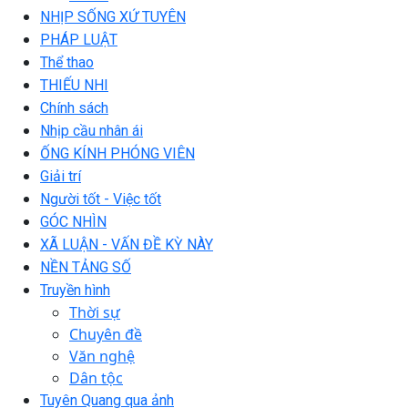
NHỊP SỐNG XỨ TUYÊN
PHÁP LUẬT
Thể thao
THIẾU NHI
Chính sách
Nhịp cầu nhân ái
ỐNG KÍNH PHÓNG VIÊN
Giải trí
Người tốt - Việc tốt
GÓC NHÌN
XÃ LUẬN - VẤN ĐỀ KỲ NÀY
NỀN TẢNG SỐ
Truyền hình
Thời sự
Chuyên đề
Văn nghệ
Dân tộc
Tuyên Quang qua ảnh