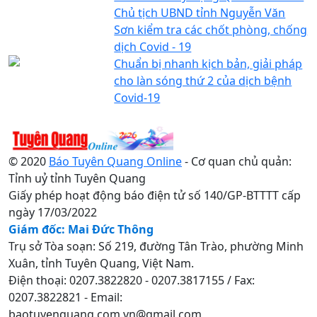
Chủ tịch UBND tỉnh Nguyễn Văn
Sơn kiểm tra các chốt phòng, chống
dịch Covid - 19
Chuẩn bị nhanh kịch bản, giải pháp
cho làn sóng thứ 2 của dịch bệnh
Covid-19
© 2020
Báo Tuyên Quang Online
- Cơ quan chủ quản:
Tỉnh uỷ tỉnh Tuyên Quang
Giấy phép hoạt động báo điện tử số 140/GP-BTTTT cấp
ngày 17/03/2022
Giám đốc: Mai Đức Thông
Trụ sở Tòa soạn: Số 219, đường Tân Trào, phường Minh
Xuân, tỉnh Tuyên Quang, Việt Nam.
Điện thoại: 0207.3822820 - 0207.3817155 / Fax:
0207.3822821 - Email:
baotuyenquang.com.vn@gmail.com