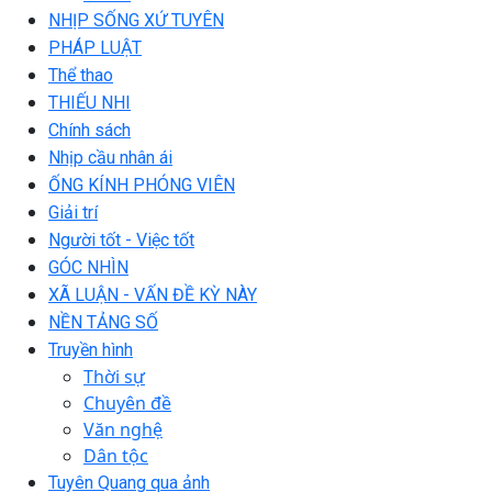
NHỊP SỐNG XỨ TUYÊN
PHÁP LUẬT
Thể thao
THIẾU NHI
Chính sách
Nhịp cầu nhân ái
ỐNG KÍNH PHÓNG VIÊN
Giải trí
Người tốt - Việc tốt
GÓC NHÌN
XÃ LUẬN - VẤN ĐỀ KỲ NÀY
NỀN TẢNG SỐ
Truyền hình
Thời sự
Chuyên đề
Văn nghệ
Dân tộc
Tuyên Quang qua ảnh