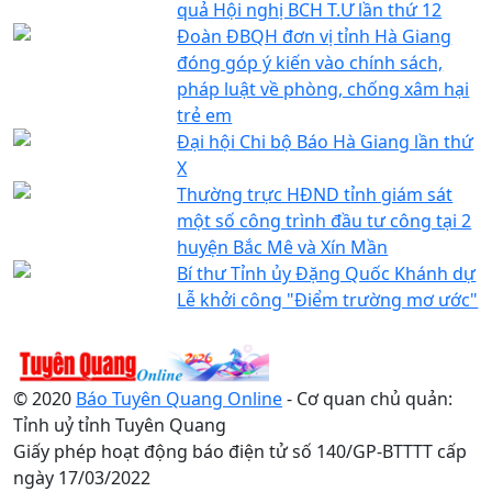
quả Hội nghị BCH T.Ư lần thứ 12
Đoàn ĐBQH đơn vị tỉnh Hà Giang
đóng góp ý kiến vào chính sách,
pháp luật về phòng, chống xâm hại
trẻ em
Đại hội Chi bộ Báo Hà Giang lần thứ
X
Thường trực HĐND tỉnh giám sát
một số công trình đầu tư công tại 2
huyện Bắc Mê và Xín Mần
Bí thư Tỉnh ủy Đặng Quốc Khánh dự
Lễ khởi công "Điểm trường mơ ước"
© 2020
Báo Tuyên Quang Online
- Cơ quan chủ quản:
Tỉnh uỷ tỉnh Tuyên Quang
Giấy phép hoạt động báo điện tử số 140/GP-BTTTT cấp
ngày 17/03/2022