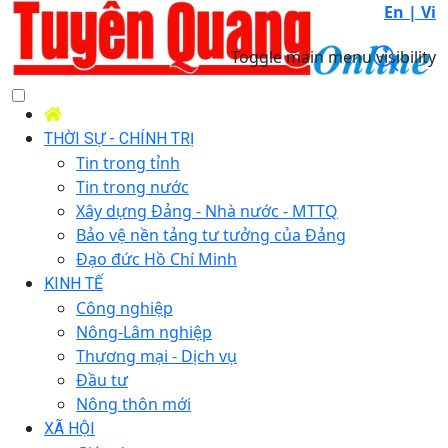
En |
Vi
Toggle main menu visibility
THỜI SỰ - CHÍNH TRỊ
Tin trong tỉnh
Tin trong nước
Xây dựng Đảng - Nhà nước - MTTQ
Bảo vệ nền tảng tư tưởng của Đảng
Đạo đức Hồ Chí Minh
KINH TẾ
Công nghiệp
Nông-Lâm nghiệp
Thương mại - Dịch vụ
Đầu tư
Nông thôn mới
XÃ HỘI