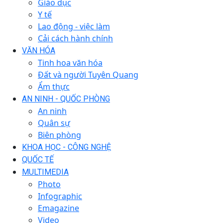
Giáo dục
Y tế
Lao động - việc làm
Cải cách hành chính
VĂN HÓA
Tinh hoa văn hóa
Đất và người Tuyên Quang
Ẩm thực
AN NINH - QUỐC PHÒNG
An ninh
Quân sự
Biên phòng
KHOA HỌC - CÔNG NGHỆ
QUỐC TẾ
MULTIMEDIA
Photo
Infographic
Emagazine
Video