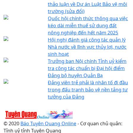
thảo luận về Dự án Luật Bảo vệ môi
trường (sửa đổi)
Quốc hội chính thức thông qua việc
kéo dài miễn thuế sử dụng đất
nông nghiệp đến hết năm 2025
Hội nghị đánh giá công tác quản lý
Nhà nước về lĩnh vực thủy lợi, nước
sinh hoạt
Trưởng ban Nội chính Tỉnh uỷ kiểm
tra công tác chuẩn bị Đại hội điểm
Đảng bộ huyện Quản Bạ
Đảng viên trẻ phải là nhân tố đi đầu
trong đấu tranh bảo vệ nền tảng tư
tưởng của Đảng
© 2020
Báo Tuyên Quang Online
- Cơ quan chủ quản:
Tỉnh uỷ tỉnh Tuyên Quang