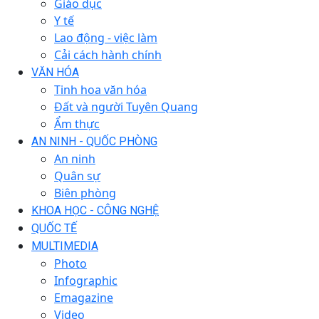
Giáo dục
Y tế
Lao động - việc làm
Cải cách hành chính
VĂN HÓA
Tinh hoa văn hóa
Đất và người Tuyên Quang
Ẩm thực
AN NINH - QUỐC PHÒNG
An ninh
Quân sự
Biên phòng
KHOA HỌC - CÔNG NGHỆ
QUỐC TẾ
MULTIMEDIA
Photo
Infographic
Emagazine
Video