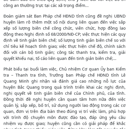
công an thường trực tại các xã trọng điểm...
Đoàn giám sát Ban Pháp chế HĐND tỉnh cũng đề nghị UBND
huyện làm rõ thêm một số nội dung liên quan đến việc sắp
xếp số lượng biên chế công chức, viên chức, hợp đồng lao
động theo Nghị định số 68/2000/NĐ-CP; việc thực hiện các quy
định về tinh giản biên chế; số lượng tinh giản biên chế so với
chỉ tiêu kế hoạch tỉnh giao; việc thực hiện chế độ, chính sách
đối với cán bộ tinh giản; công tác thanh tra, kiểm tra, giải
quyết khiếu nại, tố cáo liên quan đến tinh giản biên chế;…
Phát biểu tại buổi làm việc, Chủ nhiệm Cơ quan Ủy ban Kiểm
tra – Thanh tra tỉnh, Trưởng ban Pháp chế HĐND tỉnh Lê
Quang Minh ghi nhận và đánh giá cao những nỗ lực của
huyện Bắc Quang trong quá trình triển khai các nghị định,
nghị quyết về tinh giản biên chế của Chính phủ, của tỉnh.
Đồng thời đề nghị huyện cần quan tâm hơn nữa đến việc
quản lý, sắp xếp, bố trí, sử dụng người lao động trong các cơ
quan, đơn vị trên địa bàn theo đúng vị trí việc làm, phù hợp
với trình độ chuyên môn được đào tạo, đáp ứng yêu cầu
nhiệm vụ được giao; huyện cũng cần có giải pháp để khắc