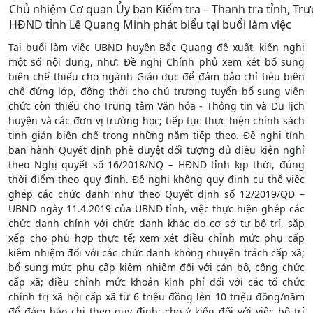
Chủ nhiệm Cơ quan Ủy ban Kiểm tra – Thanh tra tỉnh, Tr
HĐND tỉnh Lê Quang Minh phát biểu tại buổi làm việc
Tại buổi làm việc UBND huyện Bắc Quang đề xuất, kiến nghị
một số nội dung, như: Đề nghị Chính phủ xem xét bổ sung
biên chế thiếu cho ngành Giáo dục để đảm bảo chỉ tiêu biên
chế đứng lớp, đồng thời cho chủ trương tuyển bổ sung viên
chức còn thiếu cho Trung tâm Văn hóa - Thông tin và Du lịch
huyện và các đơn vị trường học; tiếp tục thực hiện chính sách
tinh giản biên chế trong những năm tiếp theo. Đề nghị tỉnh
ban hành Quyết định phê duyệt đối tượng đủ điều kiện nghỉ
theo Nghị quyết số 16/2018/NQ – HĐND tỉnh kịp thời, đúng
thời điểm theo quy định. Đề nghị không quy định cụ thể việc
ghép các chức danh như theo Quyết định số 12/2019/QĐ –
UBND ngày 11.4.2019 của UBND tỉnh, việc thực hiện ghép các
chức danh chính với chức danh khác do cơ sở tự bố trí, sắp
xếp cho phù hợp thực tế; xem xét điều chỉnh mức phụ cấp
kiêm nhiệm đối với các chức danh không chuyên trách cấp xã;
bổ sung mức phụ cấp kiêm nhiệm đối với cán bộ, công chức
cấp xã; điều chỉnh mức khoán kinh phí đối với các tổ chức
chính trị xã hội cấp xã từ 6 triệu đồng lên 10 triệu đồng/năm
để đảm bảo chi theo quy định; cho ý kiến đối với việc bố trí