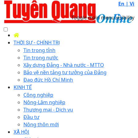
En |
Vi
Toggle main menu visibility
THỜI SỰ - CHÍNH TRỊ
Tin trong tỉnh
Tin trong nước
Xây dựng Đảng - Nhà nước - MTTQ
Bảo vệ nền tảng tư tưởng của Đảng
Đạo đức Hồ Chí Minh
KINH TẾ
Công nghiệp
Nông-Lâm nghiệp
Thương mại - Dịch vụ
Đầu tư
Nông thôn mới
XÃ HỘI