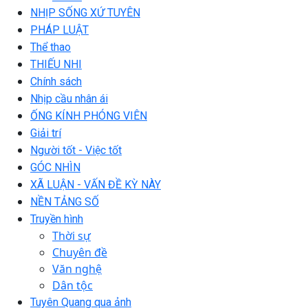
NHỊP SỐNG XỨ TUYÊN
PHÁP LUẬT
Thể thao
THIẾU NHI
Chính sách
Nhịp cầu nhân ái
ỐNG KÍNH PHÓNG VIÊN
Giải trí
Người tốt - Việc tốt
GÓC NHÌN
XÃ LUẬN - VẤN ĐỀ KỲ NÀY
NỀN TẢNG SỐ
Truyền hình
Thời sự
Chuyên đề
Văn nghệ
Dân tộc
Tuyên Quang qua ảnh