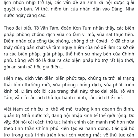
lịch nhộn nhịp trở lại, các vấn đề an sinh xã hội được giải
quyết cơ bản. Vì thế, niềm tin của nhân dân vào Đảng, Nhà
nước ngày càng cao.
Theo đại biểu Tô Văn Tám, đoàn Kon Tum nhận thấy, các biện
pháp phòng chống dịch vừa có tầm vĩ mô, vừa sát thực tiễn.
Điểm nhấn của công tác phòng, chống dịch Covid-19 đã cho ta
thấy đúng bản chất và tầm nguy hiểm của nó để làm cơ sở đề
ra các biện pháp, giải pháp, thể hiện sự nhạy bén của Chính
phủ. Cùng với đó là đưa ra các biện pháp hỗ trợ rất kịp thời,
gói an sinh xã hội, giá điện…
Hiện nay, dịch vẫn diễn biến phức tạp, chúng ta trở lại trạng
thái bình thường mới, vừa phòng chống dịch, vừa phát triển
kinh tế. Điểm cốt lõi của trạng thái này, theo đại biểu Tô Văn
Tám, vẫn là cải cách thủ tục hành chính, cải cách thể chế.
Việt Nam có nhiều lợi thế về môi trường kinh doanh ổn định,
quản trị Nhà nước tốt, đang hội nhập kinh tế thế giới rộng. Do
vậy, đòi hỏi cải cách thủ tục hành chính cần mạnh mẽ hơn nữa
theo tinh thần Chính phủ kiến tạo và hành động. Các gói hỗ
trợ trong quá trình triển khai còn vướng mắc về thủ tục cần