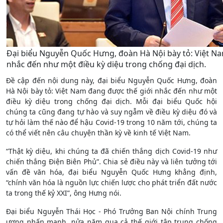
Đại biểu Nguyễn Quốc Hưng, đoàn Hà Nội bày tỏ: Việt Na
nhắc đến như một điều kỳ diệu trong chống đại dịch.
Đề cập đến nội dung này, đại biểu Nguyễn Quốc Hưng, đoàn
Hà Nội bày tỏ: Việt Nam đang được thế giới nhắc đến như một
điều kỳ diệu trong chống đại dịch. Mỗi đại biểu Quốc hội
chúng ta cũng đang tự hào và suy ngẫm về điều kỳ diệu đó và
tự hỏi làm thế nào để hậu Covid-19 trong 10 năm tới, chúng ta
có thể viết nên câu chuyện thần kỳ về kinh tế Việt Nam.
“Thật kỳ diệu, khi chúng ta đã chiến thắng dịch Covid-19 như
chiến thắng Điện Biên Phủ”. Chia sẻ điều này và liên tưởng tới
vấn đề văn hóa, đại biểu Nguyễn Quốc Hưng khẳng định,
“chính văn hóa là nguồn lực chiến lược cho phát triển đất nước
ta trong thế kỷ XXI”, ông Hưng nói.
Đại biểu Nguyễn Thái Học - Phó Trưởng Ban Nội chính Trung
ương nhấn mạnh, nửa năm qua cả thế giới tập trung chống