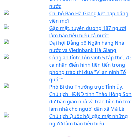
nước
Chi bộ Báo Hà Giang kết nạp đảng
viên mới
Gặp mặt, tuyên dương 187 người
làm báo tiêu biểu cả nước
Đại hội Đảng bộ Ngân hàng Nhà
nước và Vietinbank Hà Giang
Công an tỉnh: Tôn vinh 5 tập thể, 70
cá nhân điển hình tiên tiến trong
phong trào thi đua "Vì an ninh Tổ
quốc"
Phó Bí thư Thường trực Tỉnh ủy,
Chủ tịch HĐND tỉnh Thào Hồng Sơn
dự bàn giao nhà và trao tiền hỗ trợ
làm nhà cho người dân xã Má Lé
Chủ tịch Quốc hội gặp mặt những
người làm báo tiêu biểu