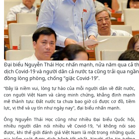
Đại biểu Nguyễn Thái Học nhấn mạnh, nửa năm qua cả th
dịch Covid-19 và người dân cả nước ta cũng trải qua ngần
đồng lòng phòng, chống “giặc Covid-19”.
“Đây là niềm vui, lòng tự hào của mỗi người dân về đất nước,
con người Việt Nam và càng minh chứng, khẳng định mạnh
mẽ thành tựu: Đất nước ta chưa bao giờ có được cơ đồ, tiềm
lực, vị thế và uy tín như ngày nay”, đại biểu nhấn mạnh.
Ông Nguyễn Thái Học cũng như nhiều Đại biểu Quốc hội,
nhiều người dân nói nhiều về Covid-19, “vì không nói sao
được, khi thế giới đánh giá Việt Nam là một trong những quốc
gia kiểm soát được dịch bệnh tốt nhất. Người dân tin tưởng