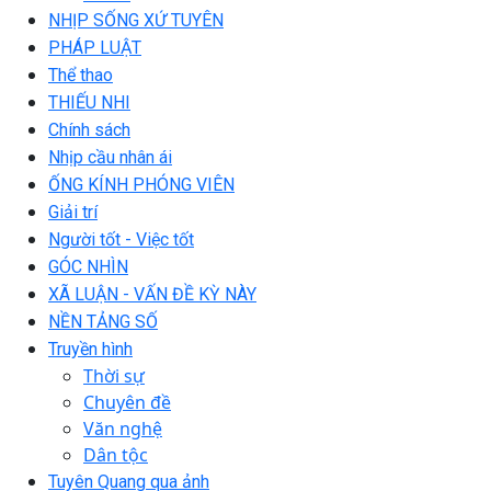
NHỊP SỐNG XỨ TUYÊN
PHÁP LUẬT
Thể thao
THIẾU NHI
Chính sách
Nhịp cầu nhân ái
ỐNG KÍNH PHÓNG VIÊN
Giải trí
Người tốt - Việc tốt
GÓC NHÌN
XÃ LUẬN - VẤN ĐỀ KỲ NÀY
NỀN TẢNG SỐ
Truyền hình
Thời sự
Chuyên đề
Văn nghệ
Dân tộc
Tuyên Quang qua ảnh