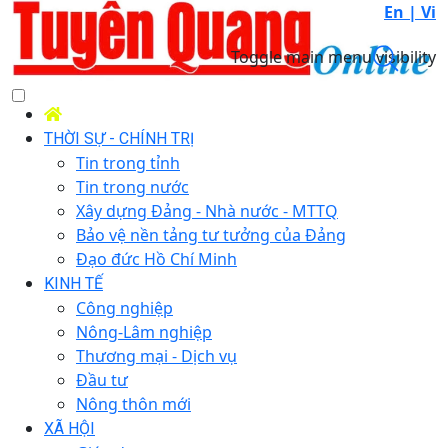
En |
Vi
Toggle main menu visibility
THỜI SỰ - CHÍNH TRỊ
Tin trong tỉnh
Tin trong nước
Xây dựng Đảng - Nhà nước - MTTQ
Bảo vệ nền tảng tư tưởng của Đảng
Đạo đức Hồ Chí Minh
KINH TẾ
Công nghiệp
Nông-Lâm nghiệp
Thương mại - Dịch vụ
Đầu tư
Nông thôn mới
XÃ HỘI