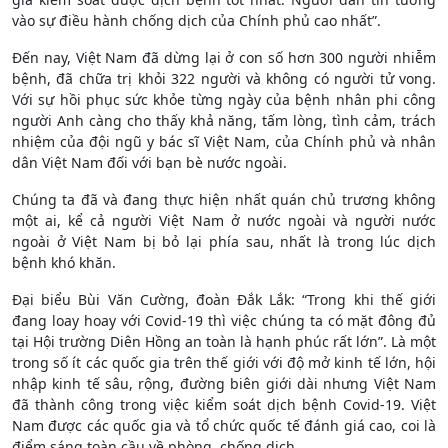
vào sự điều hành chống dịch của Chính phủ cao nhất”.
Đến nay, Việt Nam đã dừng lại ở con số hơn 300 người nhiễm
bệnh, đã chữa trị khỏi 322 người và không có người tử vong.
Với sự hồi phục sức khỏe từng ngày của bệnh nhân phi công
người Anh càng cho thấy khả năng, tấm lòng, tình cảm, trách
nhiệm của đội ngũ y bác sĩ Việt Nam, của Chính phủ và nhân
dân Việt Nam đối với bạn bè nước ngoài.
Chúng ta đã và đang thực hiện nhất quán chủ trương không
một ai, kể cả người Việt Nam ở nước ngoài và người nước
ngoài ở Việt Nam bị bỏ lại phía sau, nhất là trong lúc dịch
bệnh khó khăn.
Đại biểu Bùi Văn Cường, đoàn Đắk Lắk: “Trong khi thế giới
đang loay hoay với Covid-19 thì việc chúng ta có mặt đông đủ
tại Hội trường Diên Hồng an toàn là hạnh phúc rất lớn”. Là một
trong số ít các quốc gia trên thế giới với độ mở kinh tế lớn, hội
nhập kinh tế sâu, rộng, đường biên giới dài nhưng Việt Nam
đã thành công trong việc kiểm soát dịch bệnh Covid-19. Việt
Nam được các quốc gia và tổ chức quốc tế đánh giá cao, coi là
điểm sáng toàn cầu về phòng, chống dịch.