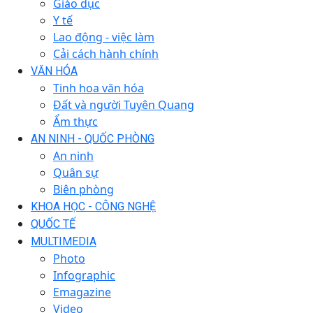
Giáo dục
Y tế
Lao động - việc làm
Cải cách hành chính
VĂN HÓA
Tinh hoa văn hóa
Đất và người Tuyên Quang
Ẩm thực
AN NINH - QUỐC PHÒNG
An ninh
Quân sự
Biên phòng
KHOA HỌC - CÔNG NGHỆ
QUỐC TẾ
MULTIMEDIA
Photo
Infographic
Emagazine
Video