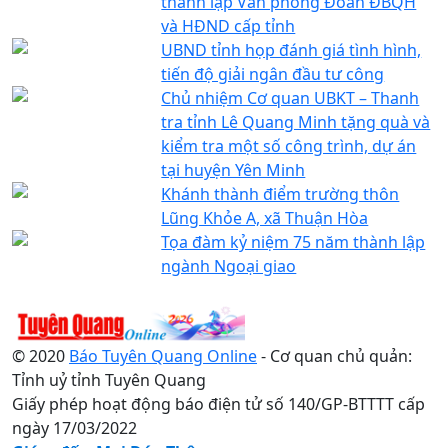
thành lập Văn phòng Đoàn ĐBQH
và HĐND cấp tỉnh
UBND tỉnh họp đánh giá tình hình,
tiến độ giải ngân đầu tư công
Chủ nhiệm Cơ quan UBKT – Thanh
tra tỉnh Lê Quang Minh tặng quà và
kiểm tra một số công trình, dự án
tại huyện Yên Minh
Khánh thành điểm trường thôn
Lũng Khỏe A, xã Thuận Hòa
Tọa đàm kỷ niệm 75 năm thành lập
ngành Ngoại giao
© 2020
Báo Tuyên Quang Online
- Cơ quan chủ quản:
Tỉnh uỷ tỉnh Tuyên Quang
Giấy phép hoạt động báo điện tử số 140/GP-BTTTT cấp
ngày 17/03/2022