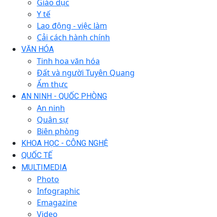
Giáo dục
Y tế
Lao động - việc làm
Cải cách hành chính
VĂN HÓA
Tinh hoa văn hóa
Đất và người Tuyên Quang
Ẩm thực
AN NINH - QUỐC PHÒNG
An ninh
Quân sự
Biên phòng
KHOA HỌC - CÔNG NGHỆ
QUỐC TẾ
MULTIMEDIA
Photo
Infographic
Emagazine
Video