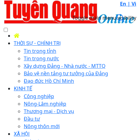
En |
Vi
Toggle main menu visibility
THỜI SỰ - CHÍNH TRỊ
Tin trong tỉnh
Tin trong nước
Xây dựng Đảng - Nhà nước - MTTQ
Bảo vệ nền tảng tư tưởng của Đảng
Đạo đức Hồ Chí Minh
KINH TẾ
Công nghiệp
Nông-Lâm nghiệp
Thương mại - Dịch vụ
Đầu tư
Nông thôn mới
XÃ HỘI