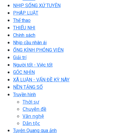
NHỊP SỐNG XỨ TUYÊN
PHÁP LUẬT
Thể thao
THIẾU NHI
Chính sách
Nhịp cầu nhân ái
ỐNG KÍNH PHÓNG VIÊN
Giải trí
Người tốt - Việc tốt
GÓC NHÌN
XÃ LUẬN - VẤN ĐỀ KỲ NÀY
NỀN TẢNG SỐ
Truyền hình
Thời sự
Chuyên đề
Văn nghệ
Dân tộc
Tuyên Quang qua ảnh