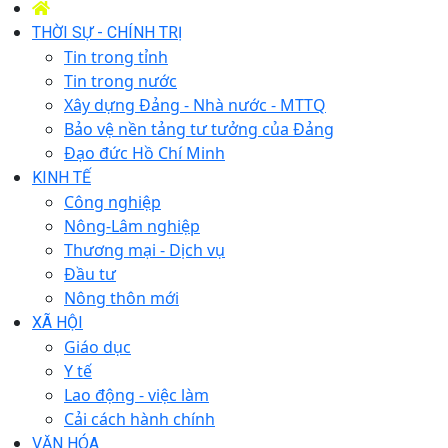
THỜI SỰ - CHÍNH TRỊ
Tin trong tỉnh
Tin trong nước
Xây dựng Đảng - Nhà nước - MTTQ
Bảo vệ nền tảng tư tưởng của Đảng
Đạo đức Hồ Chí Minh
KINH TẾ
Công nghiệp
Nông-Lâm nghiệp
Thương mại - Dịch vụ
Đầu tư
Nông thôn mới
XÃ HỘI
Giáo dục
Y tế
Lao động - việc làm
Cải cách hành chính
VĂN HÓA