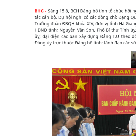
BHG -
Sáng 15.8, BCH Đảng bộ tỉnh tổ chức hội n
tác cán bộ. Dự hội nghị có các đồng chí: Đặng Q
Trưởng đoàn ĐBQH khóa XIV, đơn vị tỉnh Hà Giang
HĐND tỉnh; Nguyễn Văn Sơn, Phó Bí thư Tỉnh ủy
ủy; đại diện các ban xây dựng Đảng T.Ư theo dõ
Đảng ủy trực thuộc Đảng bộ tỉnh; lãnh đạo các s