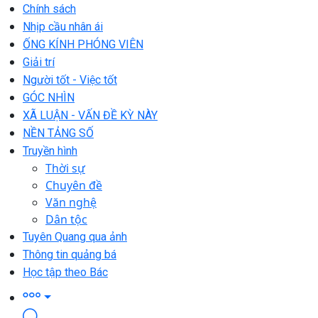
Chính sách
Nhịp cầu nhân ái
ỐNG KÍNH PHÓNG VIÊN
Giải trí
Người tốt - Việc tốt
GÓC NHÌN
XÃ LUẬN - VẤN ĐỀ KỲ NÀY
NỀN TẢNG SỐ
Truyền hình
Thời sự
Chuyên đề
Văn nghệ
Dân tộc
Tuyên Quang qua ảnh
Thông tin quảng bá
Học tập theo Bác