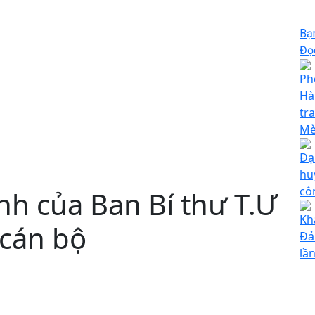
Bạ
Đọc
Ph
Hà
tra
Mè
Đạ
hu
cô
nh của Ban Bí thư T.Ư
Kh
 cán bộ
Đả
lầ