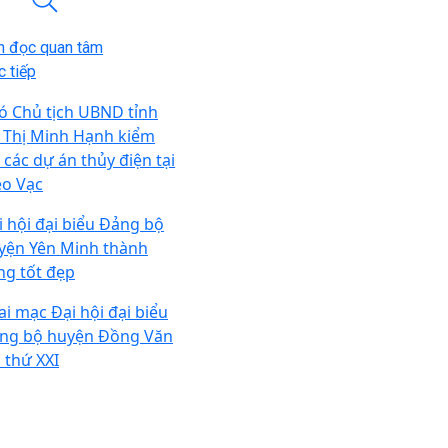
n đọc quan tâm
 tiếp
ó Chủ tịch UBND tỉnh
 Thị Minh Hạnh kiểm
 các dự án thủy điện tại
o Vạc
i hội đại biểu Đảng bộ
yện Yên Minh thành
ng tốt đẹp
ai mạc Đại hội đại biểu
ng bộ huyện Đồng Văn
n thứ XXI