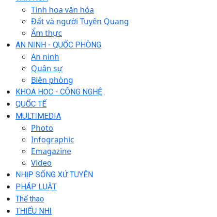
Tinh hoa văn hóa
Đất và người Tuyên Quang
Ẩm thực
AN NINH - QUỐC PHÒNG
An ninh
Quân sự
Biên phòng
KHOA HỌC - CÔNG NGHỆ
QUỐC TẾ
MULTIMEDIA
Photo
Infographic
Emagazine
Video
NHỊP SỐNG XỨ TUYÊN
PHÁP LUẬT
Thể thao
THIẾU NHI