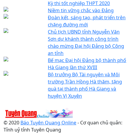
Kỳ thi tốt nghiệp THPT 2020
Niềm tin vững chắc vào Đảng
Đoàn kết, sáng tạo, phát triển trên
chặng đường mới
Chủ tịch UBND tỉnh Nguyễn Văn
Sơn dự khánh thành công trình
chào mừng Đại hội Đảng bộ Công
an tỉnh
Bế mạc Đại hội Đảng bộ thành phố
Hà Giang lần thứ XVIII
Bộ trưởng Bộ Tài nguyên và Môi
trường Trần Hồng Hà thăm, tặng
quà tại thành phố Hà Giang và
huyện Vị Xuyên
© 2020
Báo Tuyên Quang Online
- Cơ quan chủ quản:
Tỉnh uỷ tỉnh Tuyên Quang