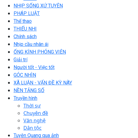
NHỊP SỐNG XỨ TUYÊN
PHÁP LUẬT
Thể thao
THIẾU NHI
Chính sách
Nhịp cầu nhân ái
ỐNG KÍNH PHÓNG VIÊN
Giải trí
Người tốt - Việc tốt
GÓC NHÌN
XÃ LUẬN - VẤN ĐỀ KỲ NÀY
NỀN TẢNG SỐ
Truyền hình
Thời sự
Chuyên đề
Văn nghệ
Dân tộc
Tuyên Quang qua ảnh