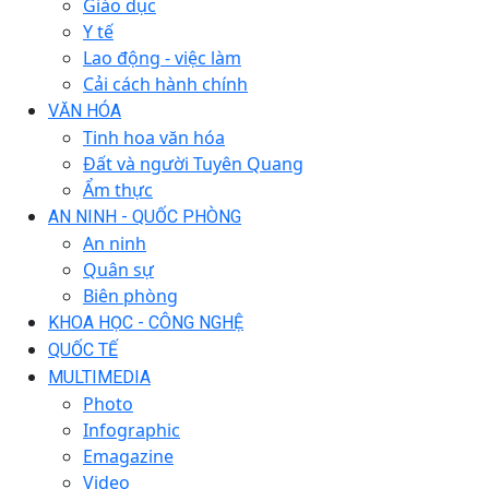
Giáo dục
Y tế
Lao động - việc làm
Cải cách hành chính
VĂN HÓA
Tinh hoa văn hóa
Đất và người Tuyên Quang
Ẩm thực
AN NINH - QUỐC PHÒNG
An ninh
Quân sự
Biên phòng
KHOA HỌC - CÔNG NGHỆ
QUỐC TẾ
MULTIMEDIA
Photo
Infographic
Emagazine
Video