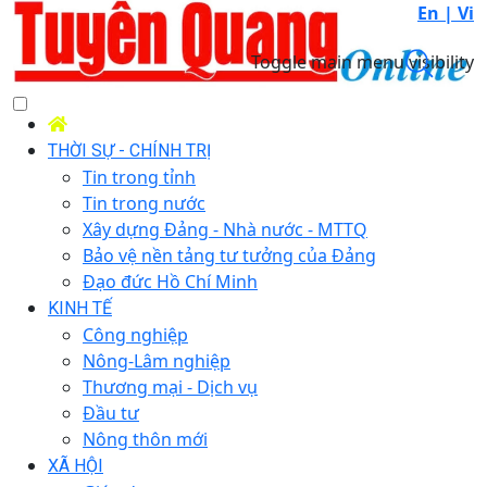
En |
Vi
Toggle main menu visibility
THỜI SỰ - CHÍNH TRỊ
Tin trong tỉnh
Tin trong nước
Xây dựng Đảng - Nhà nước - MTTQ
Bảo vệ nền tảng tư tưởng của Đảng
Đạo đức Hồ Chí Minh
KINH TẾ
Công nghiệp
Nông-Lâm nghiệp
Thương mại - Dịch vụ
Đầu tư
Nông thôn mới
XÃ HỘI