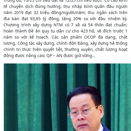
Trong đó, 13/25 chỉ tiêu đạt và 12/25 chỉ tiêu vượt. Cơ cấu kinh
tế chuyển dịch đúng hướng; thu nhập bình quân đầu người
năm 2019 đạt 32 triệu đồng/người/năm; thu ngân sách trên
địa bàn đạt 93,65 tỷ đồng, tăng 20% so với đầu nhiệm kỳ.
Chương trình xây dựng NTM có 7 xã và 54 thôn đạt chuẩn;
hoàn thành Đề án quy tụ dân cư cho 423 hộ, về đích trước 1
năm so với kế hoạch. Các sản phẩm OCOP đa dạng, chất
lượng. Công tác xây dựng, chỉnh đốn Đảng, xây dựng hệ thống
chính trị thực hiện quyết liệt, thường xuyên, chất lượng hoạt
động được nâng cao; QP – AN được giữ vững…