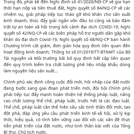
Trong đó, phải kể đến Nghị định số 41/2020/NĐ-CP về gia hạn
thời hạn nộp và tiền thuê đất, Nghị quyết số 84/NQ-CP về các
nhiệm vụ, giải pháp tiếp tục tháo gỡ khó khăn cho sản xuất
kinh doanh, thúc đẩy giải ngân vốn đầu tư công và bảo đảm
trật tự an toàn xã hội trong bối cảnh đại dịch COVID-19; Nghị
quyết số 42/NQ-CP về các biện pháp hỗ trợ người dân gặp khó
khăn do đại dịch Covid-19, Nghị quyết số 68/NQ-CP ban hành
Chương trình cắt giảm, đơn giản hóa quy định liên quan đến
hoạt động kinh doanh; Thông tư số 01/2019/TT-BTNMT của Bộ
Tài nguyên và Môi trường bãi bỏ quy định bất cập liên quan
đến quy trình kiểm tra chất lượng phế liệu nhập khẩu dùng
làm nguyên liệu sản xuất...
Chính phủ xác định công cuộc đổi mới, hội nhập của đất nước
đang bước sang giai đoạn phát triển mới, đòi hỏi Chính phủ
phải tiếp tục đẩy mạnh hoàn thiện hệ thống pháp luật, nâng
cao chất lượng thể chế, pháp luật, trước hết là các đạo luật.
Thể chế, pháp luật cần thể hiện sâu sắc tinh thần đổi mới, tạo
đột phá, đáp ứng yêu cầu phát triển kinh tế-xã hội, xử lý kịp
thời, hiệu quả, có tính bền vững cao đối với các vấn đề thực
tiễn phát triển của đất nước, như tinh thần bài viết của Tổng
Bí thư, Chủ tịch nước.