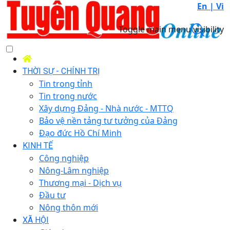
En |
Vi
Toggle main menu visibility
THỜI SỰ - CHÍNH TRỊ
Tin trong tỉnh
Tin trong nước
Xây dựng Đảng - Nhà nước - MTTQ
Bảo vệ nền tảng tư tưởng của Đảng
Đạo đức Hồ Chí Minh
KINH TẾ
Công nghiệp
Nông-Lâm nghiệp
Thương mại - Dịch vụ
Đầu tư
Nông thôn mới
XÃ HỘI