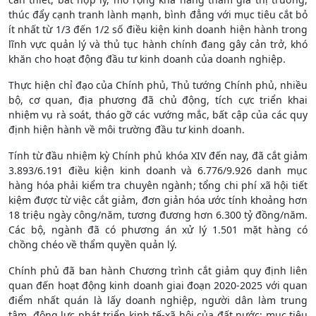
thúc đẩy cạnh tranh lành mạnh, bình đẳng với mục tiêu cắt bỏ
ít nhất từ 1/3 đến 1/2 số điều kiện kinh doanh hiện hành trong
lĩnh vực quản lý và thủ tục hành chính đang gây cản trở, khó
khăn cho hoạt động đầu tư kinh doanh của doanh nghiệp.
Thực hiện chỉ đạo của Chính phủ, Thủ tướng Chính phủ, nhiều
bộ, cơ quan, địa phương đã chủ động, tích cực triển khai
nhiệm vụ rà soát, tháo gỡ các vướng mắc, bất cập của các quy
định hiện hành về môi trường đầu tư kinh doanh.
Tính từ đầu nhiệm kỳ Chính phủ khóa XIV đến nay, đã cắt giảm
3.893/6.191 điều kiện kinh doanh và 6.776/9.926 danh mục
hàng hóa phải kiểm tra chuyên ngành; tổng chi phí xã hội tiết
kiệm được từ việc cắt giảm, đơn giản hóa ước tính khoảng hơn
18 triệu ngày công/năm, tương đương hơn 6.300 tỷ đồng/năm.
Các bộ, ngành đã có phương án xử lý 1.501 mặt hàng có
chồng chéo về thẩm quyền quản lý.
Chính phủ đã ban hành Chương trình cắt giảm quy định liên
quan đến hoạt động kinh doanh giai đoạn 2020-2025 với quan
điểm nhất quán là lấy doanh nghiệp, người dân làm trung
tâm, động lực phát triển kinh tế-xã hội của đất nước; mục tiêu