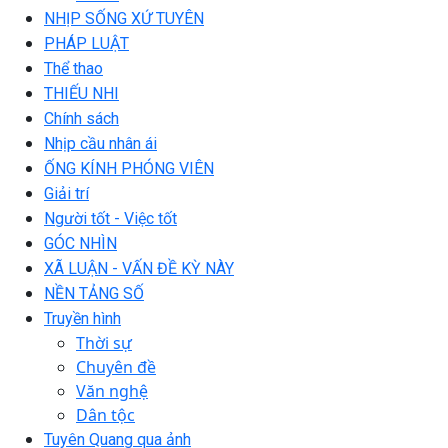
NHỊP SỐNG XỨ TUYÊN
PHÁP LUẬT
Thể thao
THIẾU NHI
Chính sách
Nhịp cầu nhân ái
ỐNG KÍNH PHÓNG VIÊN
Giải trí
Người tốt - Việc tốt
GÓC NHÌN
XÃ LUẬN - VẤN ĐỀ KỲ NÀY
NỀN TẢNG SỐ
Truyền hình
Thời sự
Chuyên đề
Văn nghệ
Dân tộc
Tuyên Quang qua ảnh