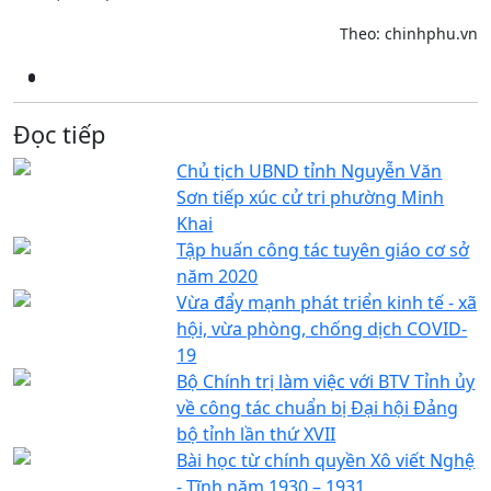
Theo: chinhphu.vn
Đọc tiếp
Chủ tịch UBND tỉnh Nguyễn Văn
Sơn tiếp xúc cử tri phường Minh
Khai
Tập huấn công tác tuyên giáo cơ sở
năm 2020
Vừa đẩy mạnh phát triển kinh tế - xã
hội, vừa phòng, chống dịch COVID-
19
Bộ Chính trị làm việc với BTV Tỉnh ủy
về công tác chuẩn bị Đại hội Đảng
bộ tỉnh lần thứ XVII
Bài học từ chính quyền Xô viết Nghệ
- Tĩnh năm 1930 – 1931