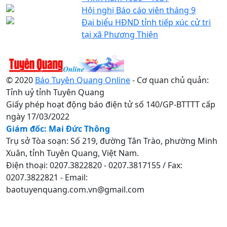
Hội nghị Báo cáo viên tháng 9
Đại biểu HĐND tỉnh tiếp xúc cử tri
tại xã Phương Thiện
© 2020
Báo Tuyên Quang Online
- Cơ quan chủ quản:
Tỉnh uỷ tỉnh Tuyên Quang
Giấy phép hoạt động báo điện tử số 140/GP-BTTTT cấp
ngày 17/03/2022
Giám đốc: Mai Đức Thông
Trụ sở Tòa soạn: Số 219, đường Tân Trào, phường Minh
Xuân, tỉnh Tuyên Quang, Việt Nam.
Điện thoại: 0207.3822820 - 0207.3817155 / Fax:
0207.3822821 - Email:
baotuyenquang.com.vn@gmail.com