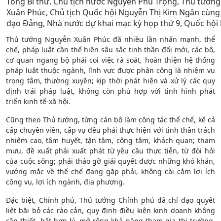
Tổng Bí thư, Chủ tịch nước Nguyễn Phú Trọng, Thủ tướn
Xuân Phúc, Chủ tịch Quốc hội Nguyễn Thị Kim Ngân cùng 
đạo Đảng, Nhà nước dự khai mạc kỳ họp thứ 9, Quốc hội 
Thủ tướng Nguyễn Xuân Phúc đã nhiều lần nhấn mạnh, thể
chế, pháp luật cần thể hiện sâu sắc tinh thần đổi mới, các bộ,
cơ quan ngang bộ phải coi việc rà soát, hoàn thiện hệ thống
pháp luật thuộc ngành, lĩnh vực được phân công là nhiệm vụ
trọng tâm, thường xuyên; kịp thời phát hiện và xử lý các quy
định trái pháp luật, không còn phù hợp với tình hình phát
triển kinh tế-xã hội.
Cũng theo Thủ tướng, từng cán bộ làm công tác thể chế, kể cả
cấp chuyên viên, cấp vụ đều phải thực hiện với tinh thần trách
nhiệm cao, tâm huyết, tận tâm, công tâm, khách quan; tham
mưu, đề xuất phải xuất phát từ yêu cầu thực tiễn, từ đòi hỏi
của cuộc sống; phải tháo gỡ giải quyết được những khó khăn,
vướng mắc về thể chế đang gặp phải, không cài cắm lợi ích
công vụ, lợi ích ngành, địa phương.
Đặc biệt, Chính phủ, Thủ tướng Chính phủ đã chỉ đạo quyết
liệt bãi bỏ các rào cản, quy định điều kiện kinh doanh không
cần thiết, bất hợp lý, mở rộng khả năng tham gia thị trường,