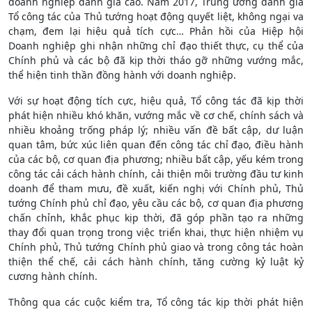
doanh nghiệp đánh giá cao. Năm 2017, Trung ương đánh giá
Tổ công tác của Thủ tướng hoạt động quyết liệt, không ngại va
chạm, đem lại hiệu quả tích cực… Phản hồi của Hiệp hội
Doanh nghiệp ghi nhận những chỉ đạo thiết thực, cụ thể của
Chính phủ và các bộ đã kịp thời tháo gỡ những vướng mắc,
thể hiện tinh thần đồng hành với doanh nghiệp.
Với sự hoạt động tích cực, hiệu quả, Tổ công tác đã kịp thời
phát hiện nhiều khó khăn, vướng mắc về cơ chế, chính sách và
nhiều khoảng trống pháp lý; nhiều vấn đề bất cập, dư luận
quan tâm, bức xúc liên quan đến công tác chỉ đạo, điều hành
của các bộ, cơ quan địa phương; nhiều bất cập, yếu kém trong
công tác cải cách hành chính, cải thiện môi trường đầu tư kinh
doanh để tham mưu, đề xuất, kiến nghị với Chính phủ, Thủ
tướng Chính phủ chỉ đạo, yêu cầu các bộ, cơ quan địa phương
chấn chỉnh, khắc phục kịp thời, đã góp phần tạo ra những
thay đổi quan trọng trong việc triển khai, thực hiện nhiệm vụ
Chính phủ, Thủ tướng Chính phủ giao và trong công tác hoàn
thiện thể chế, cải cách hành chính, tăng cường kỷ luật kỷ
cương hành chính.
Thông qua các cuộc kiểm tra, Tổ công tác kịp thời phát hiện