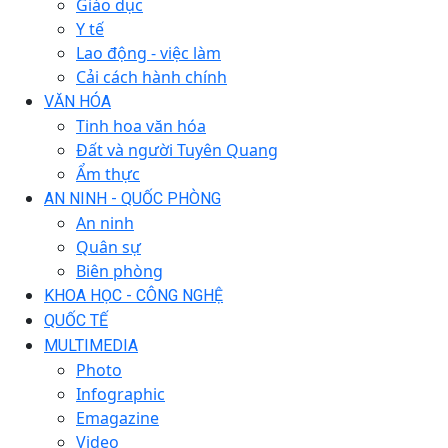
Giáo dục
Y tế
Lao động - việc làm
Cải cách hành chính
VĂN HÓA
Tinh hoa văn hóa
Đất và người Tuyên Quang
Ẩm thực
AN NINH - QUỐC PHÒNG
An ninh
Quân sự
Biên phòng
KHOA HỌC - CÔNG NGHỆ
QUỐC TẾ
MULTIMEDIA
Photo
Infographic
Emagazine
Video