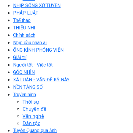
NHỊP SỐNG XỨ TUYÊN
PHÁP LUẬT
Thể thao
THIẾU NHI
Chính sách
Nhịp cầu nhân ái
ỐNG KÍNH PHÓNG VIÊN
Giải trí
Người tốt - Việc tốt
GÓC NHÌN
XÃ LUẬN - VẤN ĐỀ KỲ NÀY
NỀN TẢNG SỐ
Truyền hình
Thời sự
Chuyên đề
Văn nghệ
Dân tộc
Tuyên Quang qua ảnh