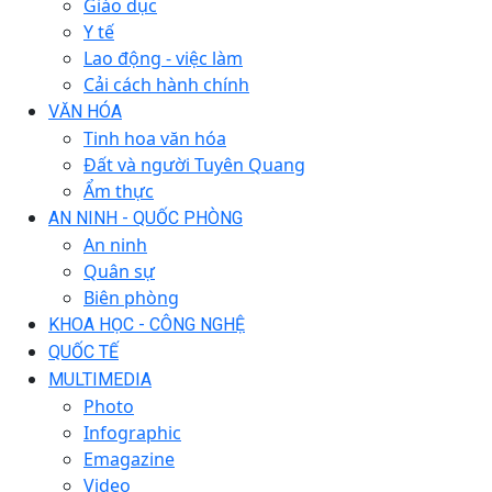
Giáo dục
Y tế
Lao động - việc làm
Cải cách hành chính
VĂN HÓA
Tinh hoa văn hóa
Đất và người Tuyên Quang
Ẩm thực
AN NINH - QUỐC PHÒNG
An ninh
Quân sự
Biên phòng
KHOA HỌC - CÔNG NGHỆ
QUỐC TẾ
MULTIMEDIA
Photo
Infographic
Emagazine
Video