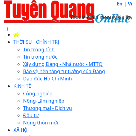
En |
Vi
Toggle main menu visibility
THỜI SỰ - CHÍNH TRỊ
Tin trong tỉnh
Tin trong nước
Xây dựng Đảng - Nhà nước - MTTQ
Bảo vệ nền tảng tư tưởng của Đảng
Đạo đức Hồ Chí Minh
KINH TẾ
Công nghiệp
Nông-Lâm nghiệp
Thương mại - Dịch vụ
Đầu tư
Nông thôn mới
XÃ HỘI