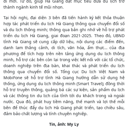
đi mới. Từ đó, giúp Hà Giang đạt mục tiêu đưa du lịch trở
thành ngành kinh tế mũi nhọn.
Tại hội nghị, đại diện 3 bên đã tiến hành ký kết thỏa thuận
hợp tác phát triển du lịch Hà Giang thông qua chuyển đổi số
và du lịch thông minh; thông qua bản ghi nhớ về hỗ trợ phát
triển du lịch Hà Giang, giai đoạn 2021-2025. Theo đó, UBND
tỉnh Hà Giang sẽ cung cấp dữ liệu, nội dung các điểm đến,
danh lam thắng cảnh, di tích, văn hóa, ẩm thực… của địa
phương để tích hợp trên nền tảng ứng dụng du lịch thông
minh, hỗ trợ các bên còn lại trong việc kết nối với các tổ chức,
doanh nghiệp trên địa bàn, khai thác và phát triển du lịch
thông qua chuyển đổi số. Tổng cục Du lịch Việt Nam và
MobiFone sẽ hỗ trợ tỉnh Hà Giang hướng dẫn sử dụng hệ
thống, ứng dụng du lịch thông minh (Smart Travel); đồng thời
hỗ trợ truyền thông, quảng bá các sự kiện, sản phẩm du lịch
và các thông tin du lịch của tỉnh tới du khách trong và ngoài
nước. Qua đó, phát huy tiềm năng, thế mạnh và lợi thế mỗi
bên để thúc đẩy du lịch Hà Giang phát triển, tạo chiều sâu,
đảm bảo chất lượng và tính chuyên nghiệp.
Tin, ảnh: My Ly