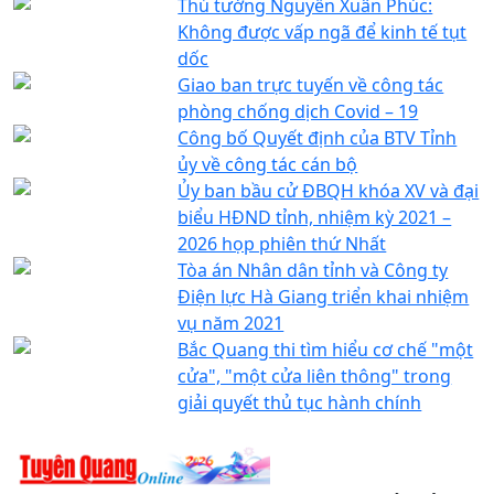
Thủ tướng Nguyễn Xuân Phúc:
Không được vấp ngã để kinh tế tụt
dốc
Giao ban trực tuyến về công tác
phòng chống dịch Covid – 19
Công bố Quyết định của BTV Tỉnh
ủy về công tác cán bộ
Ủy ban bầu cử ĐBQH khóa XV và đại
biểu HĐND tỉnh, nhiệm kỳ 2021 –
2026 họp phiên thứ Nhất
Tòa án Nhân dân tỉnh và Công ty
Điện lực Hà Giang triển khai nhiệm
vụ năm 2021
Bắc Quang thi tìm hiểu cơ chế "một
cửa", "một cửa liên thông" trong
giải quyết thủ tục hành chính