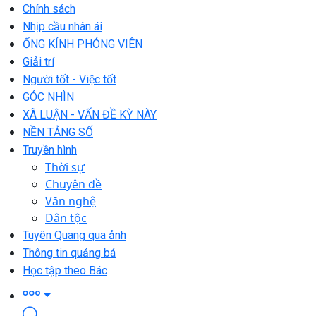
Chính sách
Nhịp cầu nhân ái
ỐNG KÍNH PHÓNG VIÊN
Giải trí
Người tốt - Việc tốt
GÓC NHÌN
XÃ LUẬN - VẤN ĐỀ KỲ NÀY
NỀN TẢNG SỐ
Truyền hình
Thời sự
Chuyên đề
Văn nghệ
Dân tộc
Tuyên Quang qua ảnh
Thông tin quảng bá
Học tập theo Bác