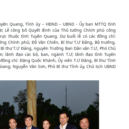
 Tuyên Quang, Tỉnh ủy – HĐND – UBND - Ủy ban MTTQ tỉnh
c Lễ công bố Quyết định của Thủ tướng Chính phủ công
trực thuộc tỉnh Tuyên Quang. Dự buổi lễ có các đồng chí:
ớng Chính phủ; Đỗ Văn Chiến, Bí thư T.Ư Đảng, Bộ trưởng,
 Bí thư T.Ư Đảng, nguyên Trưởng Ban Dân vận T.Ư, Phó Chủ
; lãnh đạo các bộ, ban, ngành T.Ư; lãnh đạo tỉnh Tuyên
 đồng chí: Đặng Quốc Khánh, Ủy viên T.Ư Đảng, Bí thư Tỉnh
Giang; Nguyễn Văn Sơn, Phó Bí thư Tỉnh ủy, Chủ tịch UBND