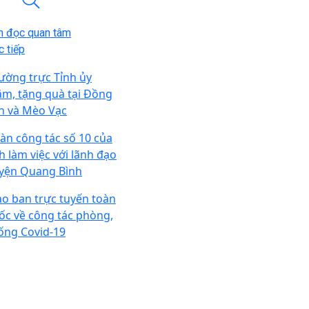
n đọc quan tâm
 tiếp
ường trực Tỉnh ủy
ăm, tặng quà tại Đồng
n và Mèo Vạc
àn công tác số 10 của
nh làm việc với lãnh đạo
yện Quang Bình
ao ban trực tuyến toàn
ốc về công tác phòng,
ống Covid-19