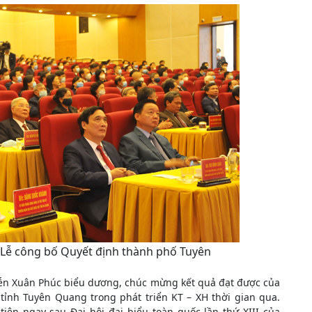
 Lễ công bố Quyết định thành phố Tuyên
yễn Xuân Phúc biểu dương, chúc mừng kết quả đạt được của
tỉnh Tuyên Quang trong phát triển KT – XH thời gian qua.
iên ngay sau Đại hội đại biểu toàn quốc lần thứ XIII của