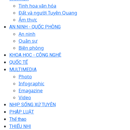
Tinh hoa văn hóa
Đất và người Tuyên Quang
Ẩm thực
AN NINH - QUỐC PHÒNG
An ninh
Quân sự
Biên phòng
KHOA HỌC - CÔNG NGHỆ
QUỐC TẾ
MULTIMEDIA
Photo
Infographic
Emagazine
Video
NHỊP SỐNG XỨ TUYÊN
PHÁP LUẬT
Thể thao
THIẾU NHI