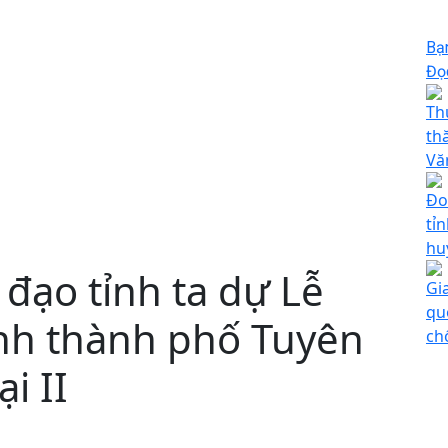
Bạ
Đọc
Th
th
Vă
Đo
tỉ
hu
 đạo tỉnh ta dự Lễ
Gi
qu
nh thành phố Tuyên
ch
i II