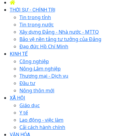
THỜI SỰ - CHÍNH TRỊ
Tin trong tỉnh
Tin trong nước
Xây dựng Đảng - Nhà nước - MTTQ
Bảo vệ nền tảng tư tưởng của Đảng
Đạo đức Hồ Chí Minh
KINH TẾ
Công nghiệp
Nông-Lâm nghiệp
Thương mại - Dịch vụ
Đầu tư
Nông thôn mới
XÃ HỘI
Giáo dục
Y tế
Lao động - việc làm
Cải cách hành chính
VĂN HÓA