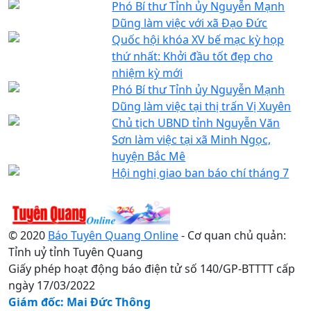
Phó Bí thư Tỉnh ủy Nguyễn Mạnh
Dũng làm việc với xã Đạo Đức
Quốc hội khóa XV bế mạc kỳ họp
thứ nhất: Khởi đầu tốt đẹp cho
nhiệm kỳ mới
Phó Bí thư Tỉnh ủy Nguyễn Mạnh
Dũng làm việc tại thị trấn Vị Xuyên
Chủ tịch UBND tỉnh Nguyễn Văn
Sơn làm việc tại xã Minh Ngọc,
huyện Bắc Mê
Hội nghị giao ban báo chí tháng 7
© 2020
Báo Tuyên Quang Online
- Cơ quan chủ quản:
Tỉnh uỷ tỉnh Tuyên Quang
Giấy phép hoạt động báo điện tử số 140/GP-BTTTT cấp
ngày 17/03/2022
Giám đốc: Mai Đức Thông