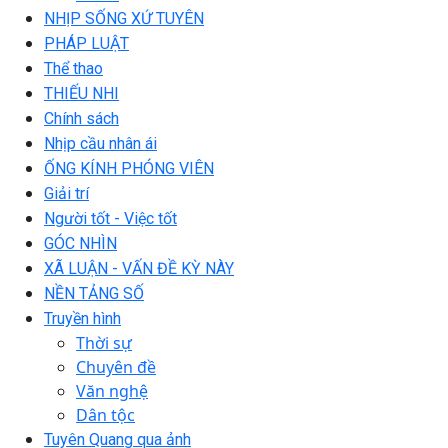
NHỊP SỐNG XỨ TUYÊN
PHÁP LUẬT
Thể thao
THIẾU NHI
Chính sách
Nhịp cầu nhân ái
ỐNG KÍNH PHÓNG VIÊN
Giải trí
Người tốt - Việc tốt
GÓC NHÌN
XÃ LUẬN - VẤN ĐỀ KỲ NÀY
NỀN TẢNG SỐ
Truyền hình
Thời sự
Chuyên đề
Văn nghệ
Dân tộc
Tuyên Quang qua ảnh