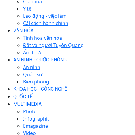
Giáo dục
Y tế
Lao động - việc làm
Cải cách hành chính
VĂN HÓA
Tinh hoa văn hóa
Đất và người Tuyên Quang
Ẩm thực
AN NINH - QUỐC PHÒNG
An ninh
Quân sự
Biên phòng
KHOA HỌC - CÔNG NGHỆ
QUỐC TẾ
MULTIMEDIA
Photo
Infographic
Emagazine
Video