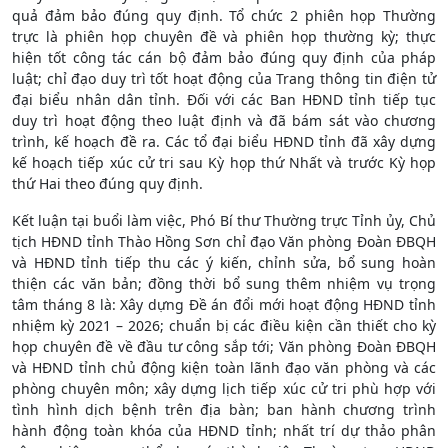
quả đảm bảo đúng quy định. Tổ chức 2 phiên họp Thường
trực là phiên họp chuyên đề và phiên họp thường kỳ; thực
hiện tốt công tác cán bộ đảm bảo đúng quy định của pháp
luật; chỉ đạo duy trì tốt hoạt động của Trang thông tin điện tử
đại biểu nhân dân tỉnh. Đối với các Ban HĐND tỉnh tiếp tục
duy trì hoạt động theo luật định và đã bám sát vào chương
trình, kế hoạch đề ra. Các tổ đại biểu HĐND tỉnh đã xây dựng
kế hoạch tiếp xúc cử tri sau Kỳ họp thứ Nhất và trước Kỳ họp
thứ Hai theo đúng quy định.
Kết luận tại buổi làm việc, Phó Bí thư Thường trực Tỉnh ủy, Chủ
tịch HĐND tỉnh Thào Hồng Sơn chỉ đạo Văn phòng Đoàn ĐBQH
và HĐND tỉnh tiếp thu các ý kiến, chỉnh sửa, bổ sung hoàn
thiện các văn bản; đồng thời bổ sung thêm nhiệm vụ trọng
tâm tháng 8 là: Xây dựng Đề án đổi mới hoạt động HĐND tỉnh
nhiệm kỳ 2021 – 2026; chuẩn bị các điều kiện cần thiết cho kỳ
họp chuyên đề về đầu tư công sắp tới; Văn phòng Đoàn ĐBQH
và HĐND tỉnh chủ động kiện toàn lãnh đạo văn phòng và các
phòng chuyên môn; xây dựng lịch tiếp xúc cử tri phù hợp với
tình hình dịch bệnh trên địa bàn; ban hành chương trình
hành động toàn khóa của HĐND tỉnh; nhất trí dự thảo phân