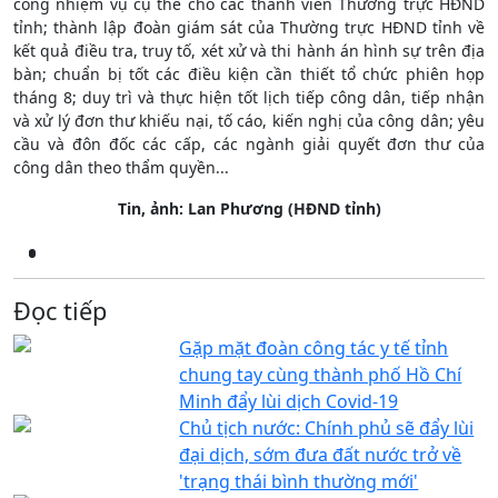
công nhiệm vụ cụ thể cho các thành viên Thường trực HĐND
tỉnh; thành lập đoàn giám sát của Thường trực HĐND tỉnh về
kết quả điều tra, truy tố, xét xử và thi hành án hình sự trên địa
bàn; chuẩn bị tốt các điều kiện cần thiết tổ chức phiên họp
tháng 8; duy trì và thực hiện tốt lịch tiếp công dân, tiếp nhận
và xử lý đơn thư khiếu nại, tố cáo, kiến nghị của công dân; yêu
cầu và đôn đốc các cấp, các ngành giải quyết đơn thư của
công dân theo thẩm quyền...
Tin, ảnh: Lan Phương (HĐND tỉnh)
Đọc tiếp
Gặp mặt đoàn công tác y tế tỉnh
chung tay cùng thành phố Hồ Chí
Minh đẩy lùi dịch Covid-19
Chủ tịch nước: Chính phủ sẽ đẩy lùi
đại dịch, sớm đưa đất nước trở về
'trạng thái bình thường mới'