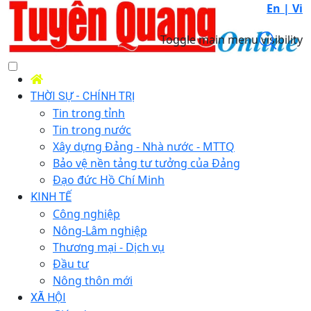
En |
Vi
Toggle main menu visibility
THỜI SỰ - CHÍNH TRỊ
Tin trong tỉnh
Tin trong nước
Xây dựng Đảng - Nhà nước - MTTQ
Bảo vệ nền tảng tư tưởng của Đảng
Đạo đức Hồ Chí Minh
KINH TẾ
Công nghiệp
Nông-Lâm nghiệp
Thương mại - Dịch vụ
Đầu tư
Nông thôn mới
XÃ HỘI