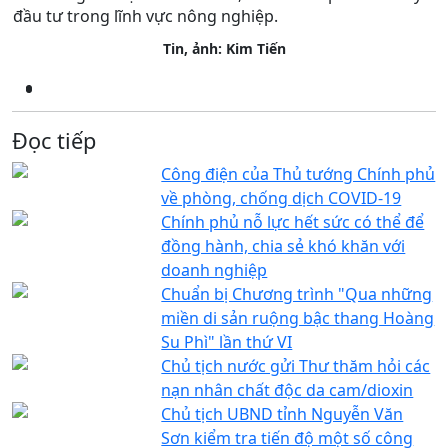
đầu tư trong lĩnh vực nông nghiệp.
Tin, ảnh: Kim Tiến
Đọc tiếp
Công điện của Thủ tướng Chính phủ
về phòng, chống dịch COVID-19
Chính phủ nỗ lực hết sức có thể để
đồng hành, chia sẻ khó khăn với
doanh nghiệp
Chuẩn bị Chương trình "Qua những
miền di sản ruộng bậc thang Hoàng
Su Phì" lần thứ VI
Chủ tịch nước gửi Thư thăm hỏi các
nạn nhân chất độc da cam/dioxin
Chủ tịch UBND tỉnh Nguyễn Văn
Sơn kiểm tra tiến độ một số công