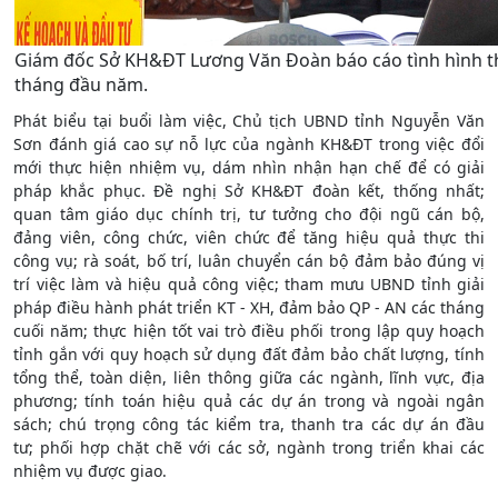
Giám đốc Sở KH&ĐT Lương Văn Đoàn báo cáo tình hình t
tháng đầu năm.
Phát biểu tại buổi làm việc, Chủ tịch UBND tỉnh Nguyễn Văn
Sơn đánh giá cao sự nỗ lực của ngành KH&ĐT trong việc đổi
mới thực hiện nhiệm vụ, dám nhìn nhận hạn chế để có giải
pháp khắc phục. Đề nghị Sở KH&ĐT đoàn kết, thống nhất;
quan tâm giáo dục chính trị, tư tưởng cho đội ngũ cán bộ,
đảng viên, công chức, viên chức để tăng hiệu quả thực thi
công vụ; rà soát, bố trí, luân chuyển cán bộ đảm bảo đúng vị
trí việc làm và hiệu quả công việc; tham mưu UBND tỉnh giải
pháp điều hành phát triển KT - XH, đảm bảo QP - AN các tháng
cuối năm; thực hiện tốt vai trò điều phối trong lập quy hoạch
tỉnh gắn với quy hoạch sử dụng đất đảm bảo chất lượng, tính
tổng thể, toàn diện, liên thông giữa các ngành, lĩnh vực, địa
phương; tính toán hiệu quả các dự án trong và ngoài ngân
sách; chú trọng công tác kiểm tra, thanh tra các dự án đầu
tư; phối hợp chặt chẽ với các sở, ngành trong triển khai các
nhiệm vụ được giao.