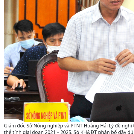
Giám đốc Sở Nông nghiệp và PTNT Hoàng Hải Lý đề nghị 
thể tỉnh giai đoạn 2021 – 2025, Sở KH&ĐT phân bổ đầy đ