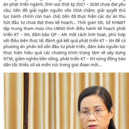
án phát triển ngành, lĩnh vực thời kỳ 2021 – 2030 chưa đạt yêu
cầu; tiến độ giải ngân nguồn vốn ODA chậm; giải quyết thủ
tục hành chính còn hạn chế; tiến độ thực hiện các dự án thu
hút đầu tư chưa đạt theo kế hoạch… Thời gian tới, Sở KH&ĐT
tập trung tham mưu cho UBND tỉnh điều hành kế hoạch phát
triển KT – XH, đảm bảo QP – AN một cách linh hoạt, phù hợp
với điều kiện thực tế; đánh giá kết quả phát triển KT – XH để có
phương án phân bổ vốn đầu tư phát triển, đảm bảo nguồn lực
thực hiện hiệu quả các chương trình trọng tâm về xây dựng
NTM, giảm nghèo bền vững, phát triển KT – XH vùng đồng bào
dân tộc thiểu số và miền núi trong giai đoạn mới...