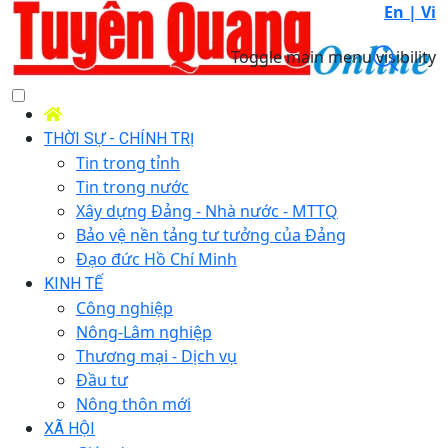
En |
Vi
Toggle main menu visibility
THỜI SỰ - CHÍNH TRỊ
Tin trong tỉnh
Tin trong nước
Xây dựng Đảng - Nhà nước - MTTQ
Bảo vệ nền tảng tư tưởng của Đảng
Đạo đức Hồ Chí Minh
KINH TẾ
Công nghiệp
Nông-Lâm nghiệp
Thương mại - Dịch vụ
Đầu tư
Nông thôn mới
XÃ HỘI