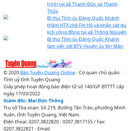
trình tại xã Thanh Đức và Thanh
Thủy
Bí thư Tỉnh ủy Đặng Quốc Khánh
thăm HTX chè Fìn Hồ và khảo sát du
lịch cộng đồng tại xã Thông Nguyên
Bí thư Tỉnh ủy Đặng Quốc Khánh
làm việc với BTV Huyện ủy Xín Mần
© 2020
Báo Tuyên Quang Online
- Cơ quan chủ quản:
Tỉnh uỷ tỉnh Tuyên Quang
Giấy phép hoạt động báo điện tử số 140/GP-BTTTT cấp
ngày 17/03/2022
Giám đốc: Mai Đức Thông
Trụ sở Tòa soạn: Số 219, đường Tân Trào, phường Minh
Xuân, tỉnh Tuyên Quang, Việt Nam.
Điện thoại: 0207.3822820 - 0207.3817155 / Fax:
0207.3822821 - Email: