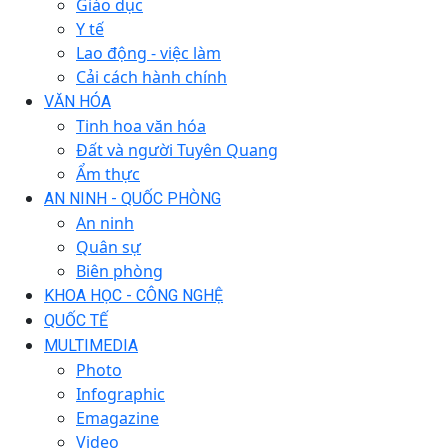
Giáo dục
Y tế
Lao động - việc làm
Cải cách hành chính
VĂN HÓA
Tinh hoa văn hóa
Đất và người Tuyên Quang
Ẩm thực
AN NINH - QUỐC PHÒNG
An ninh
Quân sự
Biên phòng
KHOA HỌC - CÔNG NGHỆ
QUỐC TẾ
MULTIMEDIA
Photo
Infographic
Emagazine
Video