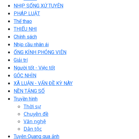
NHỊP SỐNG XỨ TUYÊN
PHÁP LUẬT
Thể thao
THIẾU NHI
Chính sách
Nhịp cầu nhân ái
ỐNG KÍNH PHÓNG VIÊN
Giải trí
Người tốt - Việc tốt
GÓC NHÌN
XÃ LUẬN - VẤN ĐỀ KỲ NÀY
NỀN TẢNG SỐ
Truyền hình
Thời sự
Chuyên đề
Văn nghệ
Dân tộc
Tuyên Quang qua ảnh