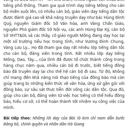
tiếng phổ thông. Tham gia quá trình dạy tiếng Mông cho cán
bộ miền xuôi lên, có nhiều cán bộ, giáo viên dạy tiếng dân tộc
được đánh giá cao về khả năng truyền dạy như bác Hùng Đình
Quý, nguyên Giám đốc Sở Văn hóa, anh Vàng Chẩn Giáo,
nguyên Phó giám đốc Sở Nội vụ, các anh Hùng Đại Kỳ, cán bộ
Sở VHTT&DL và các thầy, cô giáo người Mông đang dạy học tại
một số trường tiểu học trong tỉnh, như Vương Đình Chung,
Vàng Lưu Ly… Họ đã tham gia dạy rất nhiều lớp tiếng dân tộc
cho cán bộ, đảng viên trong tỉnh. Rất nhiều lớp dạy tiếng
Mông, Dao, Tày…, của tỉnh đã được tổ chức thành công trong
hàng chục năm qua, nhiều cán bộ đi trước, biết tiếng đồng
bào đã truyền dạy lại cho thế hệ cán bộ đi sau. Từ đó, không
chỉ mang đến khả năng nói thạo tiếng của đồng bào mà còn
giúp trang bị những kiến thức về văn hóa, ứng xử gần gũi với
đồng bào, sự sâu sát thực tiễn đời sống các dân tộc. Qua đó,
giúp cho cán bộ, đảng viên từ việc học tiếng có thể hiểu đồng
bào, hiểu cơ sở, có thể hoàn thành tốt nhiệm vụ công việc của
mình.
Bài tiếp theo:
Những lời dạy của Bác là kim chỉ nam dẫn bước
Đảng bộ, chính quyền và nhân dân Hà Giang