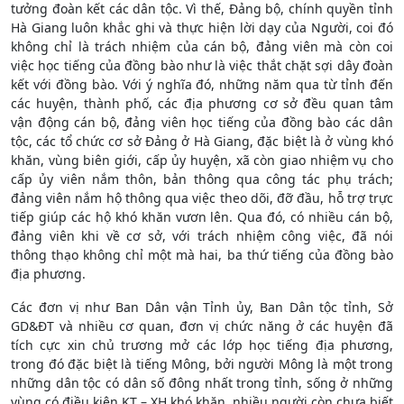
tưởng đoàn kết các dân tộc. Vì thế, Đảng bộ, chính quyền tỉnh
Hà Giang luôn khắc ghi và thực hiện lời dạy của Người, coi đó
không chỉ là trách nhiệm của cán bộ, đảng viên mà còn coi
việc học tiếng của đồng bào như là việc thắt chặt sợi dây đoàn
kết với đồng bào. Với ý nghĩa đó, những năm qua từ tỉnh đến
các huyện, thành phố, các địa phương cơ sở đều quan tâm
vận động cán bộ, đảng viên học tiếng của đồng bào các dân
tộc, các tổ chức cơ sở Đảng ở Hà Giang, đặc biệt là ở vùng khó
khăn, vùng biên giới, cấp ủy huyện, xã còn giao nhiệm vụ cho
cấp ủy viên nắm thôn, bản thông qua công tác phụ trách;
đảng viên nắm hộ thông qua việc theo dõi, đỡ đầu, hỗ trợ trực
tiếp giúp các hộ khó khăn vươn lên. Qua đó, có nhiều cán bộ,
đảng viên khi về cơ sở, với trách nhiệm công việc, đã nói
thông thạo không chỉ một mà hai, ba thứ tiếng của đồng bào
địa phương.
Các đơn vị như Ban Dân vận Tỉnh ủy, Ban Dân tộc tỉnh, Sở
GD&ĐT và nhiều cơ quan, đơn vị chức năng ở các huyện đã
tích cực xin chủ trương mở các lớp học tiếng địa phương,
trong đó đặc biệt là tiếng Mông, bởi người Mông là một trong
những dân tộc có dân số đông nhất trong tỉnh, sống ở những
vùng có điều kiện KT – XH khó khăn, nhiều người còn chưa biết