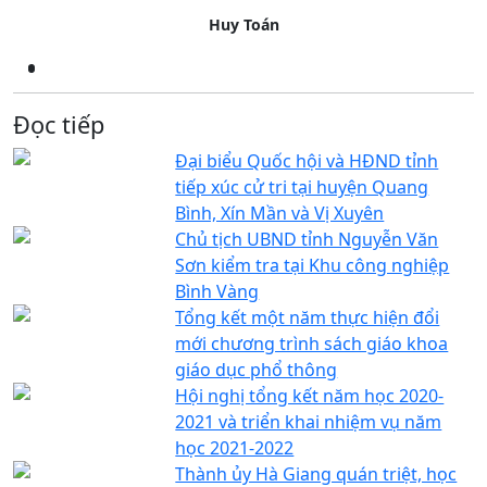
Huy Toán
Đọc tiếp
Đại biểu Quốc hội và HĐND tỉnh
tiếp xúc cử tri tại huyện Quang
Bình, Xín Mần và Vị Xuyên
Chủ tịch UBND tỉnh Nguyễn Văn
Sơn kiểm tra tại Khu công nghiệp
Bình Vàng
Tổng kết một năm thực hiện đổi
mới chương trình sách giáo khoa
giáo dục phổ thông
Hội nghị tổng kết năm học 2020-
2021 và triển khai nhiệm vụ năm
học 2021-2022
Thành ủy Hà Giang quán triệt, học