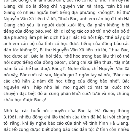
Giang khi đó là đồng chí Nguyễn Văn Xã rằng, “cán bộ Hà
Giang có nhiều người biết tiếng địa phương không!?”. Bí thư
Nguyễn Văn Xã liền trả lời, “thưa Bác, anh em cán bộ ở tỉnh Hà
Giang chủ yếu là người dưới xuôi lên, đa phần không biết
tiếng của đồng bào. Mỗi khi đi công tác cơ sở thì nhờ cán bộ ở
địa phương làm phiên dịch hộ ạ!” Bác Hồ hỏi tiếp, “thế bây giờ
anh em cán bộ của tỉnh có học được tiếng của đồng bào các
dân tộc không!?”, Bí thư Nguyễn Văn Xã liền trả lời, “thưa Bác,
học được ạ!”. Bác lại hỏi tiếp, “thế học trong bao lâu thì có thể
nói được tiếng của đồng bào!?”, đồng chí Xã liền thưa, “dạ một
năm là có thể học được Bác ạ!”. Nghe đồng chí Nguyễn Văn Xã
nói vậy, Bác cười rất vui, Người giơ 2 ngón tay và nói, “Bác cho
các chú hẳn 2 năm để học tiếng của đồng bào nhé”. Bác
Nguyễn Văn Thập nhớ lại, mọi người có mặt tại cuộc trò
chuyện đặc biệt đó ai cũng phấn khởi cười tươi và nói, chúng
cháu học được Bác ạ!
Nhớ lại các buổi nói chuyện của Bác tại Hà Giang tháng
3.1961, nhiều đồng chí lão thành của tỉnh đã kể lại với chúng
tôi rằng, khi ấy nghe báo cáo của tỉnh về tình hình Hà Giang,
Bác Hồ cũng được biết đồng bào các dân tộc ở tỉnh còn nhiều