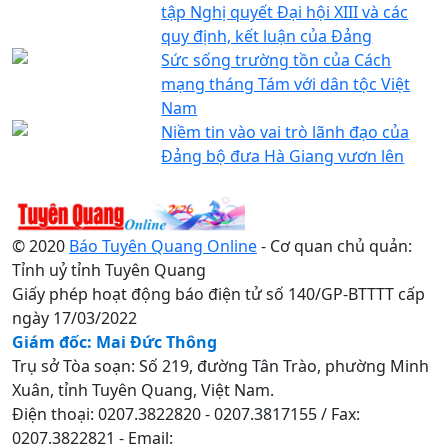
tập Nghị quyết Đại hội XIII và các
quy định, kết luận của Đảng
Sức sống trường tồn của Cách
mạng tháng Tám với dân tộc Việt
Nam
Niềm tin vào vai trò lãnh đạo của
Đảng bộ đưa Hà Giang vươn lên
© 2020
Báo Tuyên Quang Online
- Cơ quan chủ quản:
Tỉnh uỷ tỉnh Tuyên Quang
Giấy phép hoạt động báo điện tử số 140/GP-BTTTT cấp
ngày 17/03/2022
Giám đốc: Mai Đức Thông
Trụ sở Tòa soạn: Số 219, đường Tân Trào, phường Minh
Xuân, tỉnh Tuyên Quang, Việt Nam.
Điện thoại: 0207.3822820 - 0207.3817155 / Fax:
0207.3822821 - Email: