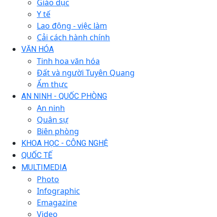
Giáo dục
Y tế
Lao động - việc làm
Cải cách hành chính
VĂN HÓA
Tinh hoa văn hóa
Đất và người Tuyên Quang
Ẩm thực
AN NINH - QUỐC PHÒNG
An ninh
Quân sự
Biên phòng
KHOA HỌC - CÔNG NGHỆ
QUỐC TẾ
MULTIMEDIA
Photo
Infographic
Emagazine
Video