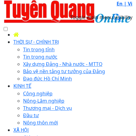
En |
Vi
Toggle main menu visibility
THỜI SỰ - CHÍNH TRỊ
Tin trong tỉnh
Tin trong nước
Xây dựng Đảng - Nhà nước - MTTQ
Bảo vệ nền tảng tư tưởng của Đảng
Đạo đức Hồ Chí Minh
KINH TẾ
Công nghiệp
Nông-Lâm nghiệp
Thương mại - Dịch vụ
Đầu tư
Nông thôn mới
XÃ HỘI