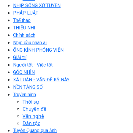
NHỊP SỐNG XỨ TUYÊN
PHÁP LUẬT
Thể thao
THIẾU NHI
Chính sách
Nhịp cầu nhân ái
ỐNG KÍNH PHÓNG VIÊN
Giải trí
Người tốt - Việc tốt
GÓC NHÌN
XÃ LUẬN - VẤN ĐỀ KỲ NÀY
NỀN TẢNG SỐ
Truyền hình
Thời sự
Chuyên đề
Văn nghệ
Dân tộc
Tuyên Quang qua ảnh