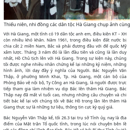
Thiếu niên, nhi đồng các dân tộc Hà Giang chụp ảnh cùn
Với Hà Giang, một tỉnh có 19 dân tộc anh em, điều kiện KT – XH
còn nhiều khó khăn. Năm 1961, trong điều kiện đất nước bị
chia cắt 2 miền Nam, Bắc và phải đương đầu với đế quốc Mỹ
xâm lược. Tháng 3 năm đó là lần đầu tiên và cũng là lần duy
nhất, Hồ Chủ tịch lên với Hà Giang. Trong sự kiện này, chúng
tôi được nghe nhiều nhân chứng kể lại những kỷ niệm, những
hình ảnh, lời dạy đầy ý nghĩa của Người. Bác Nguyễn Văn
Thập, ở phường Minh Khai, Tp. Hà Giang, một cán bộ của
Phòng Bảo vệ nội bộ, Ty Công an Hà Giang, là người được trực
tiếp tham gia làm nhiệm vụ dịp Bác lên thăm Hà Giang. Bác
Thập nay đã mất vì tuổi cao, nhưng những câu chuyện và chi
tiết bác kể lại với chúng tôi về Bác Hồ trong lần lên thăm Hà
Giang thực sự là những tư liệu, thông tin cực kỳ quý giá.
Bác Nguyễn Văn Thập kể, tối 26.3 tại trụ sở Tỉnh ủy, nay là địa
điểm của Mặt trận Tổ quốc tỉnh, trong lúc nói chuyện bên lề
với các đồng chí lãnh đạo tỉnh, Bác Hồ có hỏi Bí thư Tỉnh ủy Hà