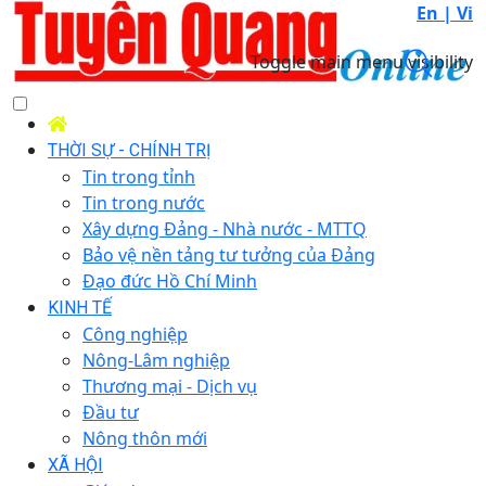
En |
Vi
Toggle main menu visibility
THỜI SỰ - CHÍNH TRỊ
Tin trong tỉnh
Tin trong nước
Xây dựng Đảng - Nhà nước - MTTQ
Bảo vệ nền tảng tư tưởng của Đảng
Đạo đức Hồ Chí Minh
KINH TẾ
Công nghiệp
Nông-Lâm nghiệp
Thương mại - Dịch vụ
Đầu tư
Nông thôn mới
XÃ HỘI