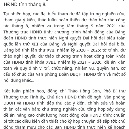
HĐND tỉnh tháng 8.
Tại phiên họp, các đại biểu tham dự đã tập trung nghiên cứu,
tham gia ý kiến, thảo luận hoàn thiện dự thảo báo cáo công
tác tháng 8, nhiệm vụ trọng tâm tháng 9 năm 2021 của
Thường trực HĐND tỉnh; chương trình hành động của Đảng
đoàn HĐND tỉnh thực hiện Nghị quyết Đại hội đại biểu toàn
quốc lần thứ XIII của Đảng và Nghị quyết Đại hội đại biểu
Đảng bộ tỉnh lần thứ XVII, nhiệm kỳ 2020 – 2025; tờ trình, dự
thảo nghị quyết, dự thảo chương trình hoạt động toàn khóa
của HĐND tỉnh khóa XVIII, nhiệm kỳ 2021 – 2026; đề án kiện
toàn và quy định vị trí, chức năng, nhiệm vụ, quyền hạn, cơ
cấu tổ chức của Văn phòng Đoàn ĐBQH, HĐND tỉnh và một số
nội dung khác…
Kết luận phiên họp, đồng chí Thào Hồng Sơn, Phó Bí thư
Thường trực Tỉnh ủy, Chủ tịch HĐND tỉnh đề nghị Văn phòng
ĐBQH và HĐND tỉnh tiếp thu các ý kiến, chỉnh sửa và hoàn
thiện các văn bản; chú trọng nghiên cứu tổng hợp xây dựng
đề án nâng cao chất lượng hoạt động của HĐND tỉnh; chuẩn
bị tốt các điều kiện cần thiết cho kỳ họp chuyên đề sắp tới; chủ
động tham mưu cho các Ban HĐND tỉnh thực hiện kế hoạch