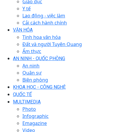
Giáo dục
Y tế
Lao động - việc làm
Cải cách hành chính
VĂN HÓA
Tinh hoa văn hóa
Đất và người Tuyên Quang
Ẩm thực
AN NINH - QUỐC PHÒNG
An ninh
Quân sự
Biên phòng
KHOA HỌC - CÔNG NGHỆ
QUỐC TẾ
MULTIMEDIA
Photo
Infographic
Emagazine
Video