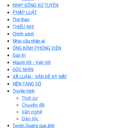
NHỊP SỐNG XỨ TUYÊN
PHÁP LUẬT
Thể thao
THIẾU NHI
Chính sách
Nhịp cầu nhân ái
ỐNG KÍNH PHÓNG VIÊN
Giải trí
Người tốt - Việc tốt
GÓC NHÌN
XÃ LUẬN - VẤN ĐỀ KỲ NÀY
NỀN TẢNG SỐ
Truyền hình
Thời sự
Chuyên đề
Văn nghệ
Dân tộc
Tuyên Quang qua ảnh